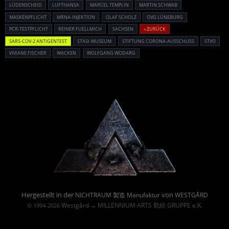
LÜDENSCHEID
LUFTHANSA
MARCEL TEMPLIN
MARTIN SCHWAB
MASKENPFLICHT
MRNA-INJEKTION
OLAF SCHOLZ
OVG LÜNEBURG
PCR-TESTPFLICHT
REINER FUELLMICH
SACHSEN
« ZURÜCK
SARS-COV-2 ANTIGENTEST
STASI-MUSEUM
STIFTUNG CORONA-AUSSCHUSS
STVO
VIVIANE FISCHER
WACKEN
WOLFGANG WODARG
Powered By :
Hergestellt in der
von
NICHTRAUM 製造 Manufaktur
WESTGÅRD
Westgård
MILLENNIUM ARTS 勤続 GRUPPE e.K.
© 1994-2026
→