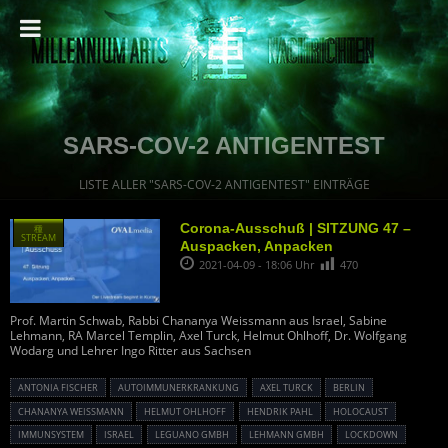
SARS-COV-2 ANTIGENTEST
LISTE ALLER "SARS-COV-2 ANTIGENTEST" EINTRÄGE
Corona-Ausschuß | SITZUNG 47 –
種
STREAM
Auspacken, Anpacken
2021-04-09 - 18:06 Uhr
470
Prof. Martin Schwab, Rabbi Chananya Weissmann aus Israel, Sabine
Lehmann, RA Marcel Templin, Axel Turck, Helmut Ohlhoff, Dr. Wolfgang
Wodarg und Lehrer Ingo Ritter aus Sachsen
ANTONIA FISCHER
AUTOIMMUNERKRANKUNG
AXEL TURCK
BERLIN
CHANANYA WEISSMANN
HELMUT OHLHOFF
HENDRIK PAHL
HOLOCAUST
IMMUNSYSTEM
ISRAEL
LEGUANO GMBH
LEHMANN GMBH
LOCKDOWN