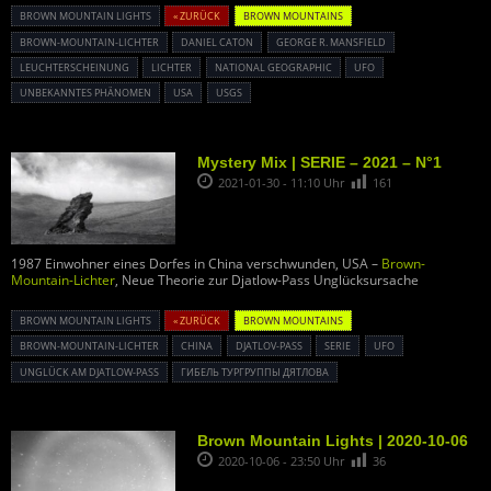
BROWN MOUNTAIN LIGHTS
« ZURÜCK
BROWN MOUNTAINS
BROWN-MOUNTAIN-LICHTER
DANIEL CATON
GEORGE R. MANSFIELD
LEUCHTERSCHEINUNG
LICHTER
NATIONAL GEOGRAPHIC
UFO
UNBEKANNTES PHÄNOMEN
USA
USGS
Mystery Mix | SERIE – 2021 – N°1
2021-01-30 - 11:10 Uhr
161
1987 Einwohner eines Dorfes in China verschwunden, USA –
Brown-
Mountain-Lichter
, Neue Theorie zur Djatlow-Pass Unglücksursache
BROWN MOUNTAIN LIGHTS
« ZURÜCK
BROWN MOUNTAINS
BROWN-MOUNTAIN-LICHTER
CHINA
DJATLOV-PASS
SERIE
UFO
UNGLÜCK AM DJATLOW-PASS
ГИБЕЛЬ ТУРГРУППЫ ДЯТЛОВА
Brown Mountain Lights | 2020-10-06
2020-10-06 - 23:50 Uhr
36