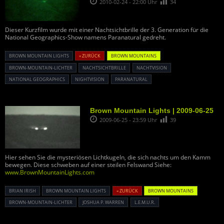
2010-02-24 - 22:00 Uhr
34
Dieser Kurzfilm wurde mit einer Nachtsichtbrille der 3. Generation für die
National Geographics-Show namens Paranatural gedreht.
BROWN MOUNTAIN LIGHTS
« ZURÜCK
BROWN MOUNTAINS
BROWN-MOUNTAIN-LICHTER
NACHTSICHTBRILLE
NACHTVISION
NATIONAL GEOGRAPHICS
NIGHTVISION
PARANATURAL
Brown Mountain Lights | 2009-06-25
2009-06-25 - 23:59 Uhr
39
Hier sehen Sie die mysteriösen Lichtkugeln, die sich nachts um den Kamm
bewegen. Diese schweben auf einer steilen Felswand Siehe:
www.BrownMountainLights.com
BRIAN IRISH
BROWN MOUNTAIN LIGHTS
« ZURÜCK
BROWN MOUNTAINS
BROWN-MOUNTAIN-LICHTER
JOSHUA P. WARREN
L.E.M.U.R.