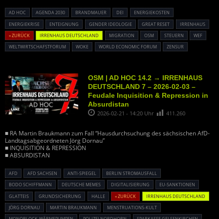
AD HOC
AGENDA 2030
BRANDMAUER
DEI
ENERGIEKOSTEN
ENERGIEKRISE
ENTEIGNUNG
GENDER IDEOLOGIE
GREAT RESET
IRRENHAUS
« ZURÜCK
IRRENHAUS DEUTSCHLAND
MIGRATION
OSM
STEUERN
WEF
WELTWIRTSCHAFSTFORUM
WOKE
WORLD ECONOMIC FORUM
ZENSUR
OSM | AD HOC 14.2 → IRRENHAUS
DEUTSCHLAND 7 – 2026-02-03 –
Feudale Inquisition & Repression in
Absurdistan
2026-02-21 - 14:20 Uhr
411.260
■ RA Martin Braukmann zum Fall “Hausdurchsuchung des sächsischen AfD-
Landtagsabgeordneten Jörg Dornau”
■ INQUISITION & REPRESSION
■ ABSURDISTAN
AFD
AFD SACHSEN
ANTI-SPIEGEL
BERLIN STROMAUSFALL
BODO SCHIFFMANN
DEUTSCHE MEMES
DIGITALISIERUNG
EU-SANKTIONEN
GLATTEIS
GRUNDSICHERUNG
HALLE
« ZURÜCK
IRRENHAUS DEUTSCHLAND
JÖRG DORNAU
MARTIN BRAUKMANN
MENSTRUATIONS-KULT
MONOBLOCK-WÄRMEPUMPEN
POLIZEI NORDHORN
SPARKASSE GELSENKIRCHEN