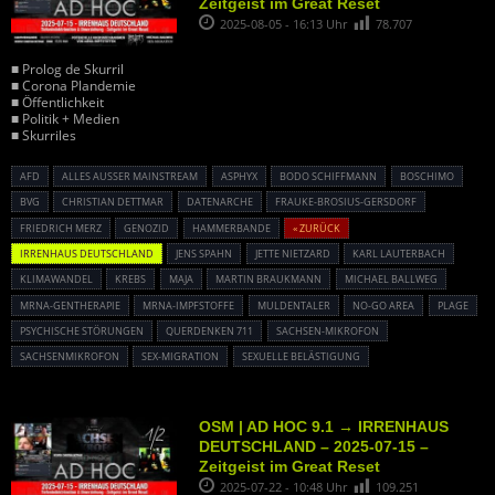
Zeitgeist im Great Reset
2025-08-05 - 16:13 Uhr
78.707
■ Prolog de Skurril
■ Corona Plandemie
■ Öffentlichkeit
■ Politik + Medien
■ Skurriles
AFD
ALLES AUSSER MAINSTREAM
ASPHYX
BODO SCHIFFMANN
BOSCHIMO
BVG
CHRISTIAN DETTMAR
DATENARCHE
FRAUKE-BROSIUS-GERSDORF
FRIEDRICH MERZ
GENOZID
HAMMERBANDE
« ZURÜCK
IRRENHAUS DEUTSCHLAND
JENS SPAHN
JETTE NIETZARD
KARL LAUTERBACH
KLIMAWANDEL
KREBS
MAJA
MARTIN BRAUKMANN
MICHAEL BALLWEG
MRNA-GENTHERAPIE
MRNA-IMPFSTOFFE
MULDENTALER
NO-GO AREA
PLAGE
PSYCHISCHE STÖRUNGEN
QUERDENKEN 711
SACHSEN-MIKROFON
SACHSENMIKROFON
SEX-MIGRATION
SEXUELLE BELÄSTIGUNG
OSM | AD HOC 9.1 → IRRENHAUS
DEUTSCHLAND – 2025-07-15 –
Zeitgeist im Great Reset
2025-07-22 - 10:48 Uhr
109.251