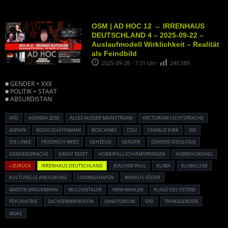
OSM | AD HOC 12 → IRRENHAUS
DEUTSCHLAND 4 – 2025-09-22 –
Auslaufmodell Wirklichkeit – Realität
als Feindbild
2025-09-28 - 7:31 Uhr
240.589
■ GENDER + XXX
■ POLITIK + STAAT
■ ABSURDISTAN
AFD
AGENDA 2030
ALLES AUSSER MAINSTREAM
ARCTURIAN LICHTSPRACHE
ASPHYX
BODO SCHIFFMANN
BOSCHIMO
CDU
CHARLIE KIRK
DEI
DIE LINKE
FRIEDRICH MERZ
GEHZEUG
GENDER
GENDER IDEOLOGIE
GENDERSPRACHE
GREAT RESET
HOBBYFALLSCHIRMSPRINGEN
HOBBYHORSING
« ZURÜCK
IRRENHAUS DEUTSCHLAND
JOACHIM PAUL
KLIMA
KLIMALÜGE
KULTURELLE ANEIGNUNG
LUDWIGSHAFEN
MARKUS SÖDER
MARTIN BRAUKMANN
MULDENTALER
NRW WAHLEN
PLAGE DES OSTENS
PSYCHIATRIE
SACHSENMIKROFON
SANATORIUM
SPD
TRANSGENDER
WOKE