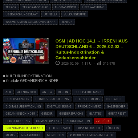
TERROR
TERRORANSCHLAG
THOMAS RÖPER
ÜBERWACHUNG
ÜBERWACHUNGSSTAAT
URINELLA
VULKANGRUPPE
WÄRMEPUMPEN EXPLOSIONSGEFAHR
ZENSUR
OSM | AD HOC 14.1 → IRRENHAUS
DEUTSCHLAND 6 – 2026-02-03 –
Kultur-Indoktrination &
Gedankenschinder
2026-02-09 - 1:11 Uhr
315.978
■ KULTUR-INDOKTRINATION
■ feudale GEDANKENSCHINDER
AFD
AGENDA 2030
ANTIFA
BERLIN
BODO SCHIFFMANN
BUNDESKANZLER
DEINDUSTRIALISIERUNG
DEUTSCHE MEMES
DIGITALE ID
DIGITALE ÜBERWACHUNG
DIGITALISIERUNG
FRIEDRICH MERZ
GASSPEICHER
GEDANKENSCHINDER
GENDER
GENDERSPRACHE
GLATTEIS
GREAT RESET
HOBBY-DOGGING
HUMAN PUPPLAY
INDOKTRINATION
« ZURÜCK
IRRENHAUS DEUTSCHLAND
JETTE NIETZARD
LUISA NEUBAUER
LÜKEX 18
MEMES
NINA WARKEN
NORDHORN
PERIODENSCHMERZ-SIMULATOR