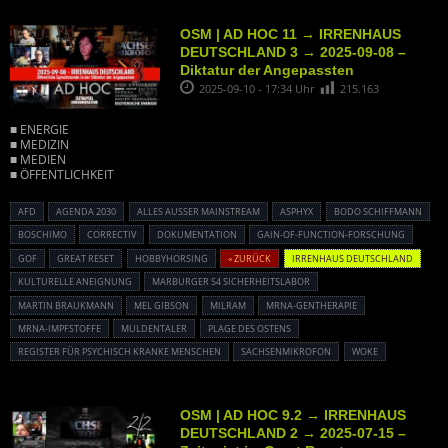
OSM | AD HOC 11 → IRRENHAUS
DEUTSCHLAND 3 → 2025-09-08 –
Diktatur der Angepassten
2025-09-10 - 17:34 Uhr
215.163
■ ENERGIE
■ MEDIZIN
■ MEDIEN
■ ÖFFENTLICHKEIT
AFD
AGENDA 2030
ALLES AUSSER MAINSTREAM
ASPHYX
BODO SCHIFFMANN
BOSCHIMO
CORRECTIV
DOKUMENTATION
GAIN-OF-FUNCTION-FORSCHUNG
GOF
GREAT RESET
HOBBYHORSING
« ZURÜCK
IRRENHAUS DEUTSCHLAND
KULTURELLE ANEIGNUNG
MARBURGER S4 SICHERHEITSLABOR
MARTIN BRAUKMANN
MEL GIBSON
MILRAM
MRNA-GENTHERAPIE
MRNA-IMPFSTOFFE
MULDENTALER
PLAGE DES OSTENS
REGISTER FÜR PSYCHISCH KRANKE MENSCHEN
SACHSENMIKROFON
WOKE
OSM | AD HOC 9.2 → IRRENHAUS
DEUTSCHLAND 2 → 2025-07-15 –