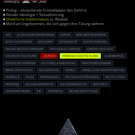
■ Prolog – absterbende Frontallappen des Gehirns
■ Gender-Ideologie + Sexualisierung
■
Orwellsche Indoktrination
vs. Realität
■ Mord an Ungeborenen, die sich gegen ihre Tötung wehren
AFD
ALLES AUSSER MAINSTREAM
ASPHYX
BERLINER FEUERWEHR
BODO SCHIFFMANN
BOSCHIMO
DATENARCHE
DIGITALISIERUNG
FRAUKE-BROSIUS-GERSDORF
FRÜHSEXUALISIERUNG
GENDER IDEOLOGIE
HAUSDURCHSUCHUNG
« ZURÜCK
IRRENHAUS DEUTSCHLAND
KLIMAWANDEL
KORSAKOW-SYNDROM
KULTURELLE ANEIGNUNG
MARTIN BRAUKMANN
MRNA-GENTHERAPIE
MULDENTALER
ORWELL
ORWELLSCHE INDOKTRINATION
OSTMULLE
PLAGE
PROPAGANDA
PSYCHISCHE STÖRUNGEN
RECHTE CODES
REERDING
SACHSEN-MIKROFON
SACHSENMIKROFON
SAFE SPACE
STRAFBARE MEMES
TIKI
TRADWIFES
VEGANE BESTATTUNG