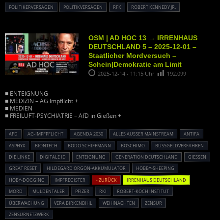
POLITIKERVERSAGEN
POLITIKVERSAGEN
RFK
ROBERT KENNEDY JR.
OSM | AD HOC 13 → IRRENHAUS
DEUTSCHLAND 5 – 2025-12-01 –
Staatlicher Mordversuch –
Schein|Demokratie am Limit
2025-12-14 - 11:15 Uhr
192.099
■ ENTEIGNUNG
■ MEDIZIN – AG Impflicht +
■ MEDIEN
■ FREILUFT-PSYCHIATRIE – AfD in Gießen +
AFD
AG-IMPFPFLICHT
AGENDA 2030
ALLES AUSSER MAINSTREAM
ANTIFA
ASPHYX
BIONTECH
BODO SCHIFFMANN
BOSCHIMO
BUSSGELDVERFAHREN
DIE LINKE
DIGITALE ID
ENTEIGNUNG
GENERATION DEUTSCHLAND
GIESSEN
GREAT RESET
HILDEGARD ORGON-AKKUMULATOR
HOBBY-SHEEPING
HOBY-DOGGING
IMPFREGISTER
« ZURÜCK
IRRENHAUS DEUTSCHLAND
MORD
MULDENTALER
PFIZER
RKI
ROBERT-KOCH INSTITUT
ÜBERWACHUNG
VERA BIRKENBIHL
WEIHNACHTEN
ZENSUR
ZENSURNETZWERK