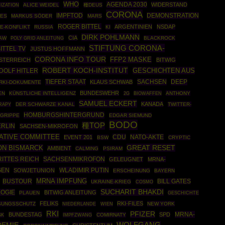
WHO
AGENDA 2030
WIDERSTAND
IZATION
ALICE WEIDEL
種DEUS
CORONA
IMPFTOD
DEMONSTRATION
LES
MARKUS SÖDER
MARS
ROGER BITTEL
ARGENTINIEN
NSDAP
E-KONFLIKT
RUSSIA
KI
DIRK POHLMANN
CIA
LAW
POLY GRID ANLEITUNG
BLACKROCK
STIFTUNG CORONA-
ITTEL TV
JUSTUS HOFFMANN
CORONA INFO TOUR
FFP2 MASKE
STERREICH
BITWIG
ROBERT KOCH-INSTITUT
GESCHICHTEN AUS
DOLF HITLER
TIEFER STAAT
SACHSEN
DEEP
KLAUS SCHWAB
RKI-DOKUMENTE
BUNDESWEHR
EN
KÜNSTLICHE INTELLIGENZ
BIOWAFFEN
ANTHONY
2G
SAMUEL ECKERT
KANADA
RAPY
DER SCHWARZE KANAL
TWITTER-
HOMBURGSHINTERGRUND
GRIPPE
EDGAR SIEMUND
BODO
種TOP
ERLIN
SACHSEN-MIKROFON
GATIVE COMMITTEE
CDU
NATO-AKTE
EVENT 201
BSW
CRYPTIC
GREAT RESET
ON BISMARCK
AMBIENT
CALMING
PSIRAM
ITTES REICH
SACHSENMIKROFON
GELEUGNET
MRNA-
WLADIMIR PUTIN
GEN
SOWJETUNION
ERSCHEINUNG
BAYERN
MRNA IMPFUNG
BUSTOUR
BILL GATES
UKRAINE-KRIEG
COSMO
SUCHARIT BHAKDI
OGIE
BITWIG ANLEITUNG
PLAUEN
GESCHICHTE
FELIKS
RKI-FILES
SUNGSSCHUTZ
NEW YORK
NIEDERLANDE
WIEN
RKI
PFIZER
MRNA-
BUNDESTAG
SPD
IMPFZWANG
COMIRNATY
SK