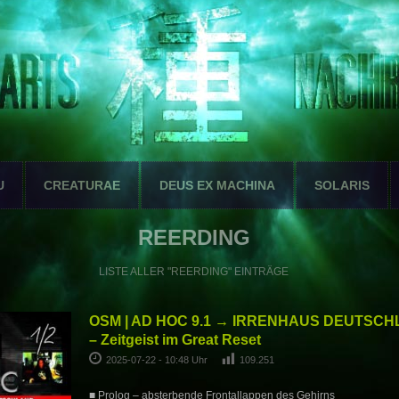
U
CREATURAE
DEUS EX MACHINA
SOLARIS
REERDING
LISTE ALLER "REERDING" EINTRÄGE
OSM | AD HOC 9.1 → IRRENHAUS DEUTSCHL
– Zeitgeist im Great Reset
2025-07-22 - 10:48 Uhr
109.251
■ Prolog – absterbende Frontallappen des Gehirns