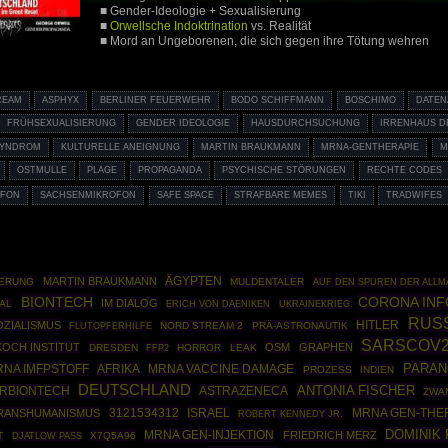
■ Gender-Ideologie + Sexualisierung
■
Orwellsche Indoktrination
vs. Realität
■ Mord an Ungeborenen, die sich gegen ihre Tötung wehren
REAM
ASPHYX
BERLINER FEUERWEHR
BODO SCHIFFMANN
BOSCHIMO
DATE
FRÜHSEXUALISIERUNG
GENDER IDEOLOGIE
HAUSDURCHSUCHUNG
IRRENHAUS 
SYNDROM
KULTURELLE ANEIGNUNG
MARTIN BRAUKMANN
MRNA-GENTHERAPIE
M
OSTMULLE
PLAGE
PROPAGANDA
PSYCHISCHE STÖRUNGEN
RECHTE CODES
OFON
SACHSENMIKROFON
SAFE SPACE
STRAFBARE MEMES
TIKI
TRADWIFES
ÄGYPTEN
MARTIN BRAUKMANN
ERUNG
MULDENTALER
AUF DEN SPUREN DER ALLM
BIONTECH
CORONA IN
IM DIALOG
AL
UKRAINEKRIEG
ERICH VON DAENIKEN
RUS
HITLER
OZIALISMUS
NORD STREAM 2
PRÄ-ASTRONAUTIK
FLUTOPFERHILFE
SARSCOV
OCH INSTITUT
OSM
GRAPHEN
DRESDEN
FFP2
HORROR
LEAK
PARAN
NA IMFPSTOFF
AFRIKA
MRNA VACCINE DAMAGE
PROZESS
INDIEN
DEUTSCHLAND
ANTONIA FISCHER
ERBIONTECH
ASTRAZENECA
ZWA
3121534312
ISRAEL
MRNA GEN-THE
RANSHUMANISMUS
ROBERT KENNEDY JR.
DOMINIK
MRNA GEN-INJEKTION
FRIEDRICH MERZ
T
X7Q5A96
DJATLOW PASS