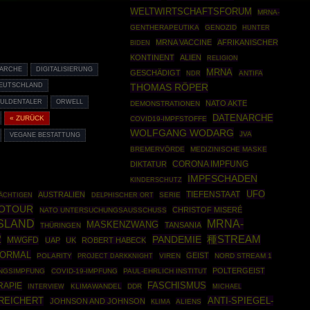
WELTWIRTSCHAFTSFORUM
MRNA-
GENTHERAPEUTIKA
GENOZID
HUNTER
MRNA VACCINE
AFRIKANISCHER
BIDEN
KONTINENT
ALIEN
RELIGION
NARCHE
DIGITALISIERUNG
MRNA
GESCHÄDIGT
ANTIFA
NDR
THOMAS RÖPER
DEUTSCHLAND
ULDENTALER
ORWELL
NATO AKTE
DEMONSTRATIONEN
DATENARCHE
« ZURÜCK
COVID19-IMPFSTOFFE
WOLFGANG WODARG
JVA
VEGANE BESTATTUNG
BREMERVÖRDE
MEDIZINISCHE MASKE
DIKTATUR
CORONA IMPFUNG
IMPFSCHADEN
KINDERSCHUTZ
UFO
AUSTRALIEN
TIEFENSTAAT
SERIE
ÄCHTIGEN
DELPHISCHER ORT
FOTOUR
CHRISTOF MISERÉ
NATO UNTERSUCHUNGSAUSSCHUSS
SLAND
MRNA-
MASKENZWANG
TANSANIA
THÜRINGEN
2
PANDEMIE
種STREAM
MWGFD
UAP
UK
ROBERT HABECK
ORMAL
GEIST
POLARITY
PROJECT DARKKNIGHT
VIREN
NORD STREAM 1
POLTERGEIST
NGSIMPFUNG
COVID-19-IMPFUNG
PAUL-EHRLICH INSTITUT
RAPIE
FASCHISMUS
KLIMAWANDEL
DDR
INTERVIEW
MICHAEL
 REICHERT
ANTI-SPIEGEL-
JOHNSON AND JOHNSON
ALIENS
KLIMA