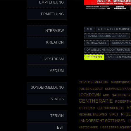
EMPFEHLUNG
ERMITTLUNG
AFD
ALLES AUSSER MAINST
INTERVIEW
FRAUKE-BROSIUS-GERSDORF
KREATION
KLIMAWANDEL
KORSAKOW-
ORWELLSCHE INDOKTRINATION
REERDING
SACHSEN-MIKR
LIVESTREAM
MEDIUM
COVID19-IMPFUNG
BUNDESREGI
SONDERMELDUNG
POLIZEIGEWALT
SCHWARZER KAN
LOCKDOWN
NATIONALS
ARD
STATUS
GENTHERAPIE
ROBERT-K
MR
TELEGRAM
QUERDENKEN 711
PFIZ
MICHAEL BALLWEG
VIRUS
TERMIN
LANDGERICHT GÖTTINGEN
T
TEST
ÜBERSTERBLICHKEI
KRETSCHMER