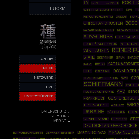
TV
PCR-TE
DANIELE GANSER
TUTORIAL
WILHELM DOMKE-SCHULZ
EP
DIVI
HEIKO SCHOENING
DÄMON
KOPI
BOSC
CHRISTIAN DROSTEN
NEW WORLD 
PARANORMALER ORT
AUSSCHUSS
CORONA-IMP
EUROPÄISCHE UNION
INFEKTION
REINER F
WIKIHAUSEN
STATE
SKEPTIKER
SPUK
SHADO
ARCHIV
KATJA WÖRME
B0108
FAUCI
HILFE
DONALD TRU
FILES
POLY GRID
NETZWERK
COR
NWO
TRANSKOMMUNIKATION
SCHIFFMANN
TWITTER
LIVE
AFD
SERGE
FLUTKATASTROPHE
UNTERSTÜTZEN!
FRANKREICH
GEISTERERSCH
WIKI
TECHNOLOGIE
ASPHYX
←
UKRAINE
DATENSCHUTZ
CORO
GÖTTINGEN
←
VERSION
STI
GRAPHENOXID
HOMBURG
←
IMPRINT
DEUTSCHLAND GESCHICHTE
MRNA-INJEKTI
MARTIN SCHWAB
IMPFGESCHÄDIGTE
JEFFREY EPSTEIN