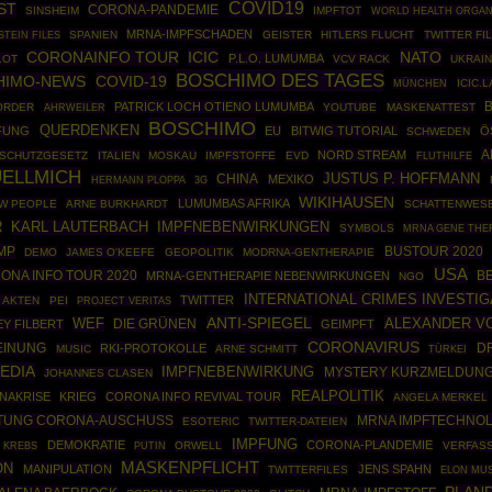
COVID19
ST
CORONA-PANDEMIE
SINSHEIM
IMPFTOT
WORLD HEALTH ORGAN
MRNA-IMPFSCHADEN
STEIN FILES
SPANIEN
GEISTER
HITLERS FLUCHT
TWITTER FI
ICIC
NATO
CORONAINFO TOUR
P.L.O. LUMUMBA
LOT
VCV RACK
UKRAIN
BOSCHIMO DES TAGES
HIMO-NEWS
COVID-19
MÜNCHEN
ICIC.
B
PATRICK LOCH OTIENO LUMUMBA
ORDER
AHRWEILER
YOUTUBE
MASKENATTEST
BOSCHIMO
QUERDENKEN
FUNG
EU
BITWIG TUTORIAL
Ö
SCHWEDEN
A
NORD STREAM
SSCHUTZGESETZ
ITALIEN
MOSKAU
IMPFSTOFFE
EVD
FLUTHILFE
UELLMICH
JUSTUS P. HOFFMANN
CHINA
MEXIKO
HERMANN PLOPPA
3G
WIKIHAUSEN
LUMUMBAS AFRIKA
W PEOPLE
ARNE BURKHARDT
SCHATTENWES
IMPFNEBENWIRKUNGEN
R
KARL LAUTERBACH
SYMBOLS
MRNA GENE THE
MP
BUSTOUR 2020
DEMO
JAMES O'KEEFE
GEOPOLITIK
MODRNA-GENTHERAPIE
USA
ONA INFO TOUR 2020
B
MRNA-GENTHERAPIE NEBENWIRKUNGEN
NGO
INTERNATIONAL CRIMES INVESTI
TWITTER
 AKTEN
PEI
PROJECT VERITAS
ANTI-SPIEGEL
ALEXANDER V
WEF
DIE GRÜNEN
Y FILBERT
GEIMPFT
CORONAVIRUS
DR
EINUNG
RKI-PROTOKOLLE
MUSIC
ARNE SCHMITT
TÜRKEI
PEDIA
IMPFNEBENWIRKUNG
MYSTERY KURZMELDUN
JOHANNES CLASEN
REALPOLITIK
NAKRISE
KRIEG
CORONA INFO REVIVAL TOUR
ANGELA MERKEL
FTUNG CORONA-AUSCHUSS
MRNA IMPFTECHNOL
ESOTERIC
TWITTER-DATEIEN
IMPFUNG
DEMOKRATIE
CORONA-PLANDEMIE
PUTIN
ORWELL
VERFAS
KREBS
MASKENPFLICHT
ON
MANIPULATION
JENS SPAHN
TWITTERFILES
ELON MU