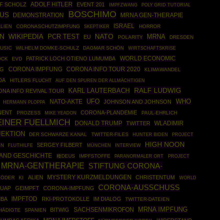
ADOLF HITLER
F SCHOLZ
EVENT 201
IMPFZWANG
POLY GRID TUTORIAL
BOSCHIMO
US
DEMONSTRATION
MRNA GEN-THERAPIE
ISRAEL
ALIEN
CORONASCHUTZIMPFUNG
SKEPTIKER
HORROR
N
WIKIPEDIA
NATO
PCR TEST
MRNA
EU
POLARITY
DRESDEN
USIC
WILHELM DOMKE-SCHULZ
DAGMAR SCHÖN
WIRTSCHAFTSKRISE
WORLD ECONOMIC
PATRICK LOCH OTIENO LUMUMBA
OCK
EVD
CORONA INFO TOUR 2020
AG
CORONA IMPFUNG
KLIMAWANDEL
DA
HITLERS FLUCHT
AUF DEN SPUREN DER ALLMÄCHTIGEN
RALF LUDWIG
KARL LAUTERBACH
NA INFO REVIVAL TOUR
UFO
WHO
NATO-AKTE
JOHNSON AND JOHNSON
HERMANN PLOPPA
NENT
CORONA-PLANDEMIE
PROZESS
PAUL-EHRLICH
MIKE YEADON
EINER FUELLMICH
DONALD TRUMP
WLADIMIR
TWITTER
JEKTION
DER SCHWARZE KANAL
TWITTER-FILES
HUNTER BIDEN
PROJECT
HIGH NOON
SERGEY FILBERT
EN
MÜNCHEN
FLUTHILFE
INTERVIEW
AND GESCHICHTE
種DEUS
IMPFSTOFFE
PROJECT
PARANORMALER ORT
MRNA-GENTHERAPIE
STIFTUNG CORONA-
ALIEN
MYSTERY KURZMELDUNGEN
CHRISTENTUM
SÖDER
KI
WORLD
CORONA-AUSSCHUSS
UAP
GEIMPFT
CORONA-IMPFUNG
IMPFTOD
MBA
RKI-PROTOKOLLE
IM DIALOG
TWITTER-DATEIEN
MRNA IMPFUNG
SACHSENMIKROFON
BITWIG
HÄDIGTE
SPANIEN