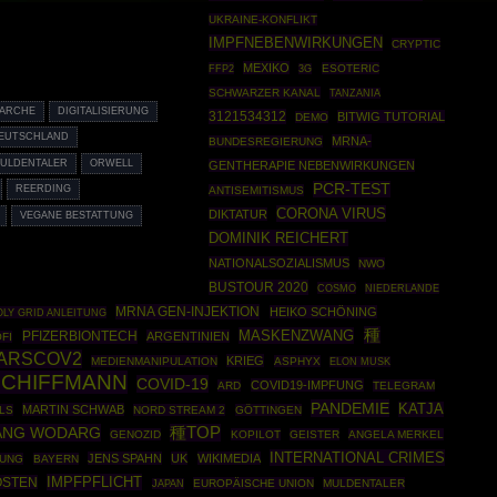
UKRAINE-KONFLIKT
IMPFNEBENWIRKUNGEN
CRYPTIC
MEXIKO
FFP2
ESOTERIC
3G
SCHWARZER KANAL
TANZANIA
NARCHE
DIGITALISIERUNG
3121534312
BITWIG TUTORIAL
DEMO
DEUTSCHLAND
MRNA-
BUNDESREGIERUNG
ULDENTALER
ORWELL
GENTHERAPIE NEBENWIRKUNGEN
PCR-TEST
REERDING
ANTISEMITISMUS
CORONA VIRUS
DIKTATUR
VEGANE BESTATTUNG
DOMINIK REICHERT
NATIONALSOZIALISMUS
NWO
BUSTOUR 2020
COSMO
NIEDERLANDE
MRNA GEN-INJEKTION
HEIKO SCHÖNING
OLY GRID ANLEITUNG
種
MASKENZWANG
PFIZERBIONTECH
ARGENTINIEN
FI
ARSCOV2
KRIEG
MEDIENMANIPULATION
ASPHYX
ELON MUSK
SCHIFFMANN
COVID-19
COVID19-IMPFUNG
ARD
TELEGRAM
PANDEMIE
KATJA
MARTIN SCHWAB
LS
NORD STREAM 2
GÖTTINGEN
ANG WODARG
種TOP
GENOZID
KOPILOT
GEISTER
ANGELA MERKEL
INTERNATIONAL CRIMES
JENS SPAHN
UK
WIKIMEDIA
FUNG
BAYERN
IMPFPFLICHT
OSTEN
EUROPÄISCHE UNION
MULDENTALER
JAPAN