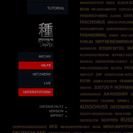
KLAUS S
MASKENATTEST
MARS
TUTORIAL
B0108
RKI-DOKUMENTE
DYATLOV 
FRIEDRICH MERZ
ÖSTE
ALIENS
FASCHISMUS
ERICH VON DÄN
COVID-IMPFUNG
QUERDENKEN 71
PARANORMAL
VIREN
POLY GR
IMPFNEBENWIRKU
FORUM
MA
ROGER BITTEL
AHRWEILER
FLUTKATASTROPHE
JEFFREY EPS
ARCHIV
MOSKAU
ÜBERSTERBLICHKEIT
大
HILFE
PRO
PRÄ-ASTRONAUTIK
GLITCH
NETZWERK
ZDF
INSTITUT
KÜNSTLICHE INTE
PUTIN
FRANKR
JAMES O'KEEFE
LIVE
JUSTUS P. HOFFMA
VERITAS
UNTERSTÜTZEN!
JVA ROSDORF
UKRAINEKRIEG
D
DARKKNIGHT
CALMING
ORWELL
AUSSCHUSS
←
DATENSCHUTZ
DATENARC
←
VERSION
HEALTH ORGANIZATION
NEW YORK
←
IMPRINT
RUS
ÄGYPTEN
GEOPOLITIK
AFD
MRNA-IMPFSTOF
VERFASSUNGSSCHUTZ
MEINUNGSFREIHEIT
SPUK