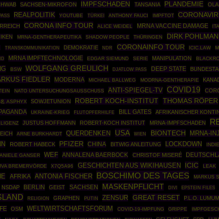
IMPFSCHADEN
PLANDEMIE
CHWAB
SACHSEN-MIKROFON
TANSANIA
OLA
CORONAVIR
REALPOLITIK
YOUTUBE
TÜRKEI
ANTHONY FAUCI
IMPFTOT
PASS
CORONA INFO TOUR
RREICH
MRNA VACCINE DAMAGE
ALICE WEIDEL
IT
DIRK POHLMAN
IKEN
MRNA-GENTHERAPEUTIKA
SHADOW PEOPLE
THÜRINGEN
CORONAINFO TOUR
DEMOKRATIE
1
ICIC.LAW
M
TRANSKOMMUNIKATION
NDR
MRNA IMPFTECHNOLOGIE
MANIPULATION
ID
EDGAR SIEMUND
SERIE
BLACKR
WOLFGANG GREULICH
NG
DEEP STATE
BUNDEST
BSW
DJATLOW PASS
RKUS FIEDLER
MODERNA
KANA
MICHAEL BALLWEG
MODRNA-GENTHERAPIE
COVID19
ANTI-SPIEGEL-TV
CORO
TEIN
NATO UNTERSUCHUNGSAUSSCHUSS
ROBERT KOCH-INSTITUT
THOMAS RÖPER
SOWJETUNION
名 ASPHYX
PAGANDA
BILL GATES
AFRIKANISCHER KONTI
UKRAINE-KRIEG
FLUTOPFERHILFE
R
JUSTUS HOFFMANN
ROBERT-KOCH INSTITUT
MRNA-IMPFSCHADEN
LLIGENZ
USA
BIONTECH
MRNA-IN
QUERDENKEN
EICH
ARNE BURKHARDT
WIEN
NN
PFIZER
CHINA
LOCKDOWN
ROBERT HABECK
BITWIG ANLEITUNG
INDI
WEF
ANNALENA BAERBOCK
DEUTSCHL
CHRISTOF MISERÉ
ANIELE GANSER
ICIC
GESCHICHTEN AUS WIKIHAUSEN
JVA BREMERVÖRDE
X7Q5A96
LEAK
BOSCHIMO DES TAGES
HE
ANTONIA FISCHER
AFRIKA
MARKUS 
MASKENPFLICHT
BERLIN
SACHSEN
NSDAP
GEIST
EPSTEIN FILES
DIVI
SLAND
GREAT RESET
ZENSUR
GRAPHEN
P.L.O. LUMU
PUTIN
RELIGION
FE
WELTWIRTSCHAFTSFORUM
OSM
COVID-19-IMPFUNG
GRIPPE
IMPFGESC