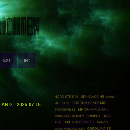
EXT
INT
NORD STREAM
MRNA VACCINE
RAINER
CORONA-PANDEMIE
MAUSFELD
AND – 2025-07-15
MRNA-IMPFSTOFF
TWITTERFILES
AMBIENT
NATO
MRNA-GENTHERAPY
AKTE
FBI
POLTERGEIST
DÄMON
CORONAKRISE
ERICH VON DAENIKEN