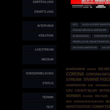
EMPFEHLUNG
ERMITTLUNG
AFD
ALLES AUSSER MAINST
INTERVIEW
FRAUKE-BROSIUS-GERSDORF
KREATION
KLIMAWANDEL
KORSAKOW-
ORWELLSCHE INDOKTRINATION
SACHSEN-MIKROFON
SACHS
LIVESTREAM
MEDIUM
DIE GR
BUNDESWEHR
WUHAN
CORONA
SONDERMELDUNG
CORONA INF
VIVIANE FIS
STREAM
STATUS
GRAPHENOXID
DDR
JOHANNES 
CDU
COUNTY BLUFF
MYTHE
WÖRMER
RKI-FILES
PLAUEN
TERMIN
BE
NGO
CORONA BUSTOUR 2020
INVESTIGATIVE COMMITTE
TEST