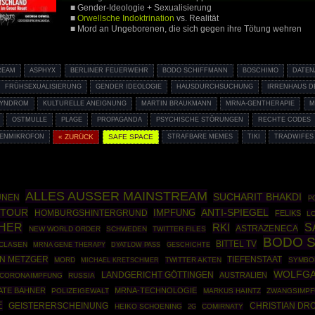
■ Gender-Ideologie + Sexualisierung
■
Orwellsche Indoktrination
vs. Realität
■ Mord an Ungeborenen, die sich gegen ihre Tötung wehren
REAM
ASPHYX
BERLINER FEUERWEHR
BODO SCHIFFMANN
BOSCHIMO
DATE
FRÜHSEXUALISIERUNG
GENDER IDEOLOGIE
HAUSDURCHSUCHUNG
IRRENHAUS 
SYNDROM
KULTURELLE ANEIGNUNG
MARTIN BRAUKMANN
MRNA-GENTHERAPIE
M
OSTMULLE
PLAGE
PROPAGANDA
PSYCHISCHE STÖRUNGEN
RECHTE CODES
ENMIKROFON
« ZURÜCK
SAFE SPACE
STRAFBARE MEMES
TIKI
TRADWIFES
ALLES AUSSER MAINSTREAM
SUCHARIT BHAKDI
ÜNEN
P
OTOUR
ANTI-SPIEGEL
HOMBURGSHINTERGRUND
IMPFUNG
FELIKS
LO
CHER
S
RKI
ASTRAZENECA
NEW WORLD ORDER
SCHWEDEN
TWITTER FILES
BODO 
BITTEL TV
CLASEN
MRNA GENE THERAPY
GESCHICHTE
DYATLOW PASS
N METZGER
TIEFENSTAAT
MORD
TWITTER AKTEN
SYMBO
MICHAEL KRETSCHMER
WOLFG
LANDGERICHT GÖTTINGEN
AUSTRALIEN
CORONAIMPFUNG
RUSSIA
ATE BAHNER
MRNA-TECHNOLOGIE
POLIZEIGEWALT
MARKUS HAINTZ
ZWANGSIMP
E
CHRISTIAN DR
GEISTERERSCHEINUNG
HEIKO SCHOENING
COMIRNATY
2G