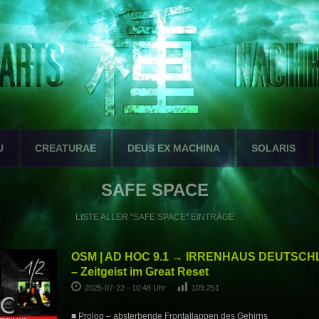
U
CREATURAE
DEUS EX MACHINA
SOLARIS
SAFE SPACE
LISTE ALLER "SAFE SPACE" EINTRÄGE
OSM | AD HOC 9.1 → IRRENHAUS DEUTSCHL
– Zeitgeist im Great Reset
2025-07-22 - 10:48 Uhr
109.251
■ Prolog – absterbende Frontallappen des Gehirns