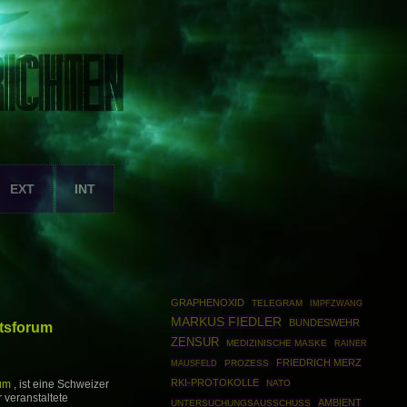
EXT
INT
GRAPHENOXID
TELEGRAM
IMPFZWANG
MARKUS FIEDLER
BUNDESWEHR
tsforum
ZENSUR
MEDIZINISCHE MASKE
RAINER
FRIEDRICH MERZ
MAUSFELD
PROZESS
RKI-PROTOKOLLE
NATO
um
, ist eine Schweizer
r veranstaltete
AMBIENT
UNTERSUCHUNGSAUSSCHUSS