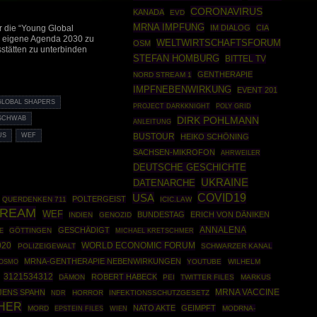
CORONAVIRUS
KANADA
EVD
MRNA IMPFUNG
IM DIALOG
CIA
r die “Young Global
ie eigene Agenda 2030 zu
WELTWIRTSCHAFTSFORUM
OSM
stätten zu unterbinden
STEFAN HOMBURG
BITTEL TV
GENTHERAPIE
NORD STREAM 1
IMPFNEBENWIRKUNG
EVENT 201
GLOBAL SHAPERS
PROJECT DARKKNIGHT
POLY GRID
DIRK POHLMANN
 SCHWAB
ANLEITUNG
US
WEF
BUSTOUR
HEIKO SCHÖNING
SACHSEN-MIKROFON
AHRWEILER
DEUTSCHE GESCHICHTE
UKRAINE
DATENARCHE
COVID19
USA
POLTERGEIST
QUERDENKEN 711
ICIC.LAW
TREAM
WEF
BUNDESTAG
ERICH VON DÄNIKEN
INDIEN
GENOZID
ANNALENA
GESCHÄDIGT
GÖTTINGEN
E
MICHAEL KRETSCHMER
020
WORLD ECONOMIC FORUM
POLIZEIGEWALT
SCHWARZER KANAL
MRNA-GENTHERAPIE NEBENWIRKUNGEN
OSMO
YOUTUBE
WILHELM
3121534312
ROBERT HABECK
DÄMON
PEI
TWITTER FILES
MARKUS
JENS SPAHN
MRNA VACCINE
HORROR
INFEKTIONSSCHUTZGESETZ
NDR
CHER
NATO AKTE
GEIMPFT
MORD
EPSTEIN FILES
MODRNA-
WIEN