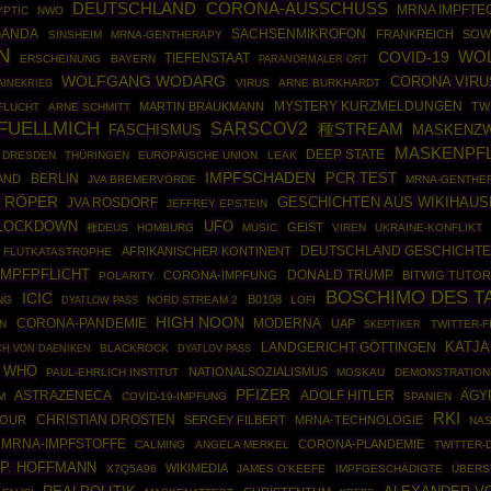
DEUTSCHLAND
CORONA-AUSSCHUSS
MRNA IMPFTE
YPTIC
NWO
GANDA
SACHSENMIKROFON
FRANKREICH
SOW
SINSHEIM
MRNA-GENTHERAPY
N
COVID-19
WO
TIEFENSTAAT
ERSCHEINUNG
BAYERN
PARANORMALER ORT
WOLFGANG WODARG
CORONA VIRU
AINEKRIEG
VIRUS
ARNE BURKHARDT
MARTIN BRAUKMANN
MYSTERY KURZMELDUNGEN
TW
FLUCHT
ARNE SCHMITT
FUELLMICH
SARSCOV2
種STREAM
MASKENZ
FASCHISMUS
MASKENPFL
DEEP STATE
DRESDEN
THÜRINGEN
EUROPÄISCHE UNION
LEAK
IMPFSCHADEN
PCR TEST
BERLIN
AND
JVA BREMERVÖRDE
MRNA-GENTHE
 RÖPER
GESCHICHTEN AUS WIKIHAUS
JVA ROSDORF
JEFFREY EPSTEIN
UFO
LOCKDOWN
GEIST
種DEUS
HOMBURG
MUSIC
VIREN
UKRAINE-KONFLIKT
DEUTSCHLAND GESCHICHT
AFRIKANISCHER KONTINENT
FLUTKATASTROPHE
IMPFPFLICHT
DONALD TRUMP
CORONA-IMPFUNG
BITWIG TUTOR
POLARITY
BOSCHIMO DES T
ICIC
B0108
NG
NORD STREAM 2
LOFI
DYATLOW PASS
HIGH NOON
CORONA-PANDEMIE
MODERNA
UAP
N
SKEPTIKER
TWITTER-F
KATJ
LANDGERICHT GÖTTINGEN
BLACKROCK
CH VON DAENIKEN
DYATLOV PASS
WHO
NATIONALSOZIALISMUS
PAUL-EHRLICH INSTITUT
MOSKAU
DEMONSTRATION
PFIZER
ASTRAZENECA
ADOLF HITLER
ÄGY
M
COVID-19-IMPFUNG
SPANIEN
RKI
CHRISTIAN DROSTEN
TOUR
SERGEY FILBERT
MRNA-TECHNOLOGIE
NA
MRNA-IMPFSTOFFE
CORONA-PLANDEMIE
CALMING
ANGELA MERKEL
TWITTER-
 P. HOFFMANN
WIKIMEDIA
X7Q5A96
JAMES O'KEEFE
IMPFGESCHÄDIGTE
ÜBERS