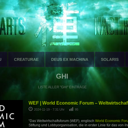
U
CREATURAE
DEUS EX MACHINA
SOLARIS
GHI
LISTE ALLER "GHI" EINTRÄGE
WEF | World Economic Forum – Weltwirtschaf
2024-11-19 - 7:31 Uhr
95
“Das Weltwirtschaftsforum (WEF), englisch
World Economic For
Stiftung und Lobbyorganisation, die in erster Linie für das von ih