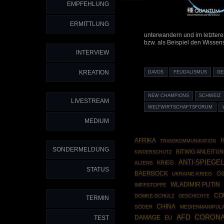
EMPFEHLUNG
ERMITTLUNG
unterwandern und im letztere
bzw. als Beispiel den Wissen
INTERVIEW
KREATION
DAVOS
FEUDALISMUS
GE
NEW CHAMPIONS
SCHWEIZ
LIVESTREAM
WELTWIRTSCHAFTSFORUM
MEDIUM
AFRIKA
P
TRANSKOMMUNIKATION
SONDERMELDUNG
BITWIG ANLEITU
KINDERSCHUTZ
ANTI-SPIEGEL
KRIEG
ALIENS
STATUS
BAERBOCK
ÖS
UKRAINE-KRIEG
WLADIMIR PUTIN
IMPFSTOFFE
CO
DOMKE-SCHULZ
GESCHICHTE
TERMIN
CHINA
SÖDER
MEDIENMANIPUL
CORONA
AFD
TEST
DAMAGE
EU