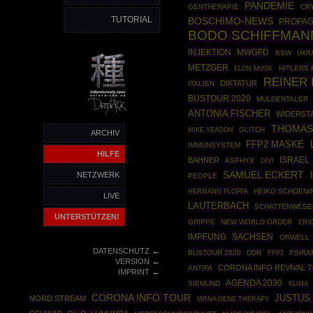
PANDEMIE
GENTHERAPIE
CR
TUTORIAL
BOSCHIMO-NEWS
PROPA
BODO SCHIFFMAN
INJEKTION
MWGFD
BSW
UKR
METZGER
HITLERS 
ELON MUSK
REINER 
DIKTATUR
ITALIEN
BUSTOUR 2020
MULDENTALER
ANTONIA FISCHER
WIDERST
THOMAS
GLITCH
MIKE YEADON
ARCHIV
FFP2 MASKE
IMMUNSYSTEM
HILFE
ISRAEL
BAHNER
ASPHYX
DIVI
SAMUEL ECKERT
NETZWERK
PEOPLE
HERMANN PLOPPA
HEIKO SCHOENI
LIVE
LAUTERBACH
SCHATTENWESE
UNTERSTÜTZEN!
GRIPPE
NEW WORLD ORDER
ERI
SACHSEN
IMPFUNG
ORWELL
←
DATENSCHUTZ
BUSTOUR 2020
DDR
FFP2
PSIRA
←
VERSION
CORONA INFO REVIVAL 
ANTIFA
←
IMPRINT
AGENDA 2030
SIEMUND
KLIMA
CORONA INFO TOUR
JUSTUS
NORD STREAM
MRNA GENE THERAPY