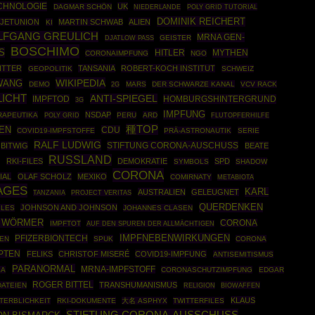
CHNOLOGIE
UK
DAGMAR SCHÖN
POLY GRID TUTORIAL
NIEDERLANDE
DOMINIK REICHERT
JETUNION
MARTIN SCHWAB
ALIEN
KI
LFGANG GREULICH
MRNA GEN-
GEISTER
DJATLOW PASS
BOSCHIMO
S
HITLER
MYTHEN
CORONAIMPFUNG
NGO
ITTER
TANSANIA
ROBERT-KOCH INSTITUT
GEOPOLITIK
SCHWEIZ
WIKIPEDIA
WANG
DEMO
MARS
DER SCHWARZE KANAL
VCV RACK
2G
ICHT
ANTI-SPIEGEL
IMPFTOD
HOMBURGSHINTERGRUND
3G
IMPFUNG
NSDAP
RAPEUTIKA
POLY GRID
PERU
ARD
FLUTOPFERHILFE
種TOP
EN
CDU
COVID19-IMPFSTOFFE
PRÄ-ASTRONAUTIK
SERIE
RALF LUDWIG
STIFTUNG CORONA-AUSCHUSS
BITWIG
BEATE
RUSSLAND
E
RKI-FILES
DEMOKRATIE
SPD
SYMBOLS
SHADOW
CORONA
IAL
OLAF SCHOLZ
MEXIKO
COMIRNATY
METABIOTA
AGES
KARL
AUSTRALIEN
GELEUGNET
TANZANIA
PROJECT VERITAS
QUERDENKEN
JOHNSON AND JOHNSON
ILES
JOHANNES CLASEN
A WÖRMER
CORONA
IMPFTOT
AUF DEN SPUREN DER ALLMÄCHTIGEN
IMPFNEBENWIRKUNGEN
PFIZERBIONTECH
EN
SPUK
CORONA
PTEN
FELIKS
CHRISTOF MISERÉ
COVID19-IMPFUNG
ANTISEMITISMUS
PARANORMAL
MRNA-IMPFSTOFF
SA
CORONASCHUTZIMPFUNG
EDGAR
ROGER BITTEL
TRANSHUMANISMUS
DATEIEN
BIOWAFFEN
RELIGION
KLAUS
TERBLICHKEIT
RKI-DOKUMENTE
大名 ASPHYX
TWITTERFILES
STIFTUNG CORONA-AUSSCHUSS