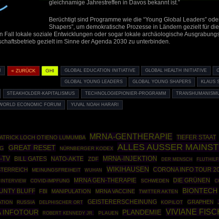
gleichnamige Jahrestreffen in Davos bekannt ist.”
Berüchtigt sind Programme wie die “Young Global Leaders” ode
Shapers”, um demokratische Prozesse in Ländern gezielt für d
n Fall lokale soziale Entwicklungen oder sogar lokale archäologische Ausgrabungs
schaftsbetrieb gezielt im Sinne der Agenda 2030 zu unterbinden.
I
« ZURÜCK
GHI
GLOBAL EDUCATION INITIATIVE
GLOBAL HEALTH INITIATIVE
GLOBAL YOUNG LEADERS
GLOBAL YOUNG SHAPERS
KLAUS
STEAKHOLDER-KAPITALISMUS
TECHNOLOGIEPIONIER-PROGRAMM
TRANSHUMANISM
WORLD ECONOMIC FORUM
YUVAL NOAH HARARI
MRNA-GENTHERAPIE
TIEFER STAAT
ATRICK LOCH OTIENO LUMUMBA
ALLES AUSSER MAINS
GREAT RESET
NG
NÜRNBERGER KODEX
-TV
MRNA-INJEKTION
NATO-AKTE
BILL GATES
ZDF
DER MENSCH
FLUTHILF
WIKIHAUSEN
CORONA INFO TOUR 2
TERREICH
MEINUNGSFREIHEIT
WUHAN
MRNA GEN-THERAPIE
DIE GRÜNEN
COVID-IMPFUNG
SCHWEDEN
C
INTERVIEW
BIONTECH
UNTY BLUFF
FBI
MANIPULATION
MRNA VACCINE
TWITTER AKTEN
GEISTERERSCHEINUNG
GRAPHEN
ATION
RUSSIA
KOPILOT
DELPHISCHER ORT
VIVIANE FIS
 INFOTOUR
PLANDEMIE
ROBERT KENNEDY JR.
PLAUEN