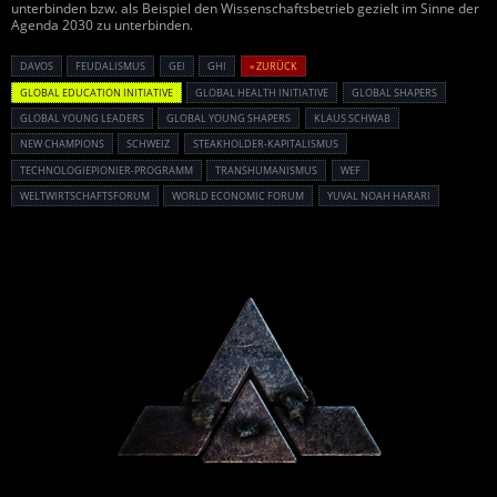
unterbinden bzw. als Beispiel den Wissenschaftsbetrieb gezielt im Sinne der
Agenda 2030 zu unterbinden.
DAVOS
FEUDALISMUS
GEI
GHI
« ZURÜCK
GLOBAL EDUCATION INITIATIVE
GLOBAL HEALTH INITIATIVE
GLOBAL SHAPERS
GLOBAL YOUNG LEADERS
GLOBAL YOUNG SHAPERS
KLAUS SCHWAB
NEW CHAMPIONS
SCHWEIZ
STEAKHOLDER-KAPITALISMUS
TECHNOLOGIEPIONIER-PROGRAMM
TRANSHUMANISMUS
WEF
WELTWIRTSCHAFTSFORUM
WORLD ECONOMIC FORUM
YUVAL NOAH HARARI
Powered By :