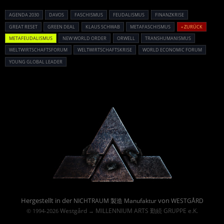
AGENDA 2030
DAVOS
FASCHISMUS
FEUDALISMUS
FINANZKRISE
GREAT RESET
GREEN DEAL
KLAUS SCHWAB
METAFASCHISMUS
« ZURÜCK
METAFEUDALISMUS
NEW WORLD ORDER
ORWELL
TRANSHUMANISMUS
WELTWIRTSCHAFTSFORUM
WELTWIRTSCHAFTSKRISE
WORLD ECONOMIC FORUM
YOUNG GLOBAL LEADER
Powered By :
Hergestellt in der
von
NICHTRAUM 製造 Manufaktur
WESTGÅRD
Westgård
MILLENNIUM ARTS 勤続 GRUPPE e.K.
© 1994-2026
→