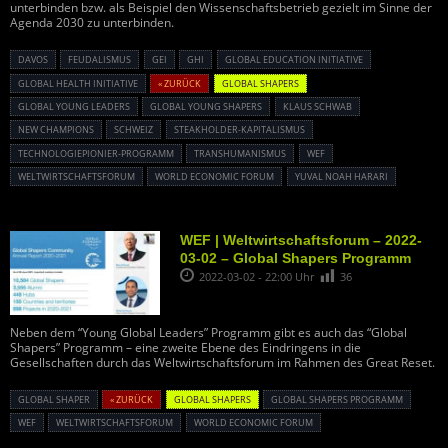
unterbinden bzw. als Beispiel den Wissenschaftsbetrieb gezielt im Sinne der
Agenda 2030 zu unterbinden.
DAVOS
FEUDALISMUS
GEI
GHI
GLOBAL EDUCATION INITIATIVE
GLOBAL HEALTH INITIATIVE
« ZURÜCK
GLOBAL SHAPERS
GLOBAL YOUNG LEADERS
GLOBAL YOUNG SHAPERS
KLAUS SCHWAB
NEW CHAMPIONS
SCHWEIZ
STEAKHOLDER-KAPITALISMUS
TECHNOLOGIEPIONIER-PROGRAMM
TRANSHUMANISMUS
WEF
WELTWIRTSCHAFTSFORUM
WORLD ECONOMIC FORUM
YUVAL NOAH HARARI
WEF | Weltwirtschaftsforum – 2022-
03-02 – Global Shapers Programm
2022-03-02 - 22:00 Uhr
36
Neben dem “Young Global Leaders” Programm gibt es auch das “Global
Shapers” Programm – eine zweite Ebene des Eindringens in die
Gesellschaften durch das Weltwirtschaftsforum im Rahmen des Great Reset.
GLOBAL SHAPER
« ZURÜCK
GLOBAL SHAPERS
GLOBAL SHAPERS PROGRAMM
WEF
WELTWIRTSCHAFTSFORUM
WORLD ECONOMIC FORUM