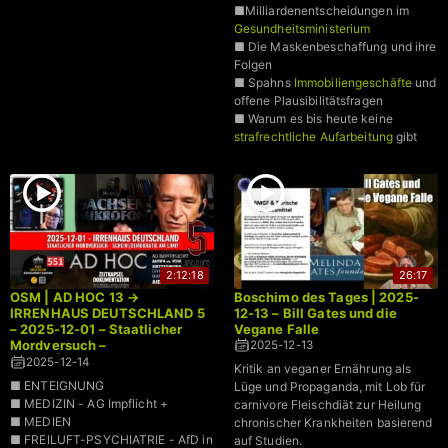
■Milliardenentscheidungen im
Gesundheitsministerium
■ Die Maskenbeschaffung und ihre
Folgen
■ Spahns
Immobiliengeschäfte
und
offene Plausibilitätsfragen
■ Warum es bis heute keine
strafrechtliche Aufarbeitung
gibt
2:12:18
26:17
OSM | AD HOC 13 →
Boschimo des Tages | 2025-
IRRENHAUS DEUTSCHLAND 5
12-13 – Bill Gates und die
– 2025-12-01 – Staatlicher
Vegane Falle
Mordversuch –
2025-12-13
Schein|Demokratie am Limit
2025-12-14
Kritik an veganer Ernährung als
■ ENTEIGNUNG
Lüge und Propaganda, mit Lob für
■ MEDIZIN - AG Impflicht +
carnivore Fleischdiät zur Heilung
■ MEDIEN
chronischer Krankheiten basierend
■ FREILUFT-PSYCHIATRIE - AfD in
auf Studien.