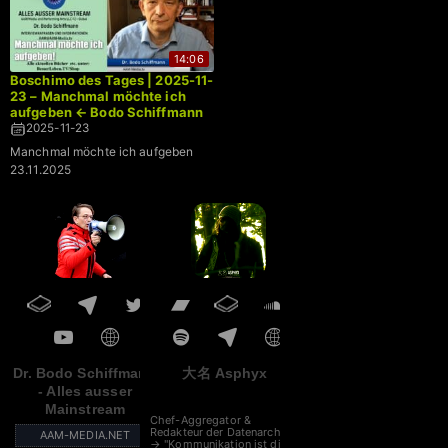
14:06
Boschimo des Tages | 2025-11-
23 – Manchmal möchte ich
aufgeben ← Bodo Schiffmann
2025-11-23
Manchmal möchte ich aufgeben
23.11.2025
Dr. Bodo Schiffmann
大名 Asphyx
- Alles ausser
Mainstream
Chef-Aggregator &
Redakteur der Datenarche
AAM-MEDIA.NET
→ "Kommunikation ist die