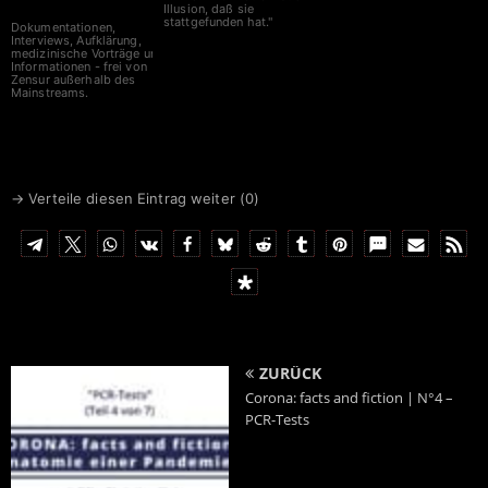
Illusion, daß sie
stattgefunden hat."
Dokumentationen,
Interviews, Aufklärung,
medizinische Vorträge und
Informationen - frei von
Zensur außerhalb des
Mainstreams.
→ Verteile diesen Eintrag weiter (
0
)
ZURÜCK
Corona: facts and fiction | N°4 –
PCR-Tests