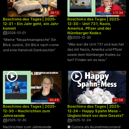
38:12
1:11:34
Boschimo des Tages | 2025-
Boschimo des Tages | 2025-
12-31 – Ein Jahr geht, ein Jahr
12-30 – Unit 731, Nazis,
kommt
America, Pfizer und der
Nürnberger Kodex
2026-01-01
2025-12-30
"Meine "Neujahrsansprache" Ein
"Was war die Unit 731 und was hat
Blick zurück, Ein Blick nach vorne
das mit Nazis, Amerika und Pfizer
und eine Handvoll Dankeschön"
sowie dem Nürnberger Kodex zu
tun? Finden wir es raus."
40:49
32:58
Boschimo des Tages | 2025-
Boschimo des Tages | 2025-
12-30 – Nachrichten zum
12-24 – Happy Spahn Mess –
Jahresende
Ungleichheit vor dem Gesetz?
2025-12-30
2025-12-24
Nachrichten zum Jahresende
■ Corona als Ausnahmezustand