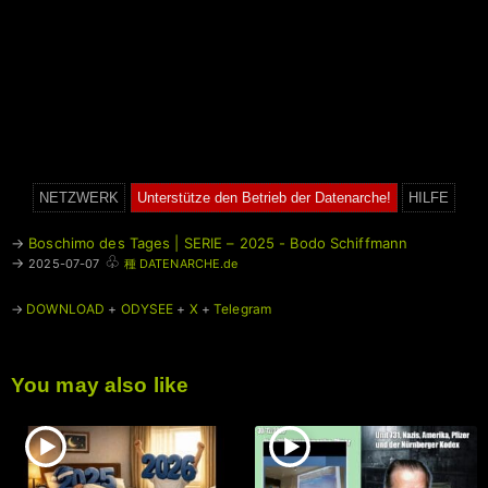
NETZWERK
Unterstütze den Betrieb der Datenarche!
HILFE
→
Boschimo des Tages | SERIE – 2025 - Bodo Schiffmann
♧
→
2025-07-07
種 DATENARCHE.de
→
DOWNLOAD
+
ODYSEE
+
X
+
Telegram
You may also like