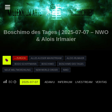
Boschimo des Tages | 2025-07-07 – NWO
& Alois Irlmaier
« ZURÜCK
ALLES AUSSER MAINSTREAM
ALOIS IRLMAIER
BODO SCHIFFMANN
BOSCHIMO
BOSCHIMO DES TAGES
NEUE WELTWORDNUNG
NEW WORLD ORDER
NWO
80
2025-07-07
ADAMU
INFERNUM
LIVESTREAM
VERITAS