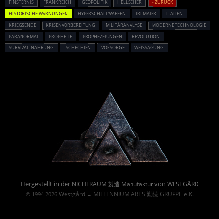
FINSTERNIS
FRANKREICH
GEOPOLITIK
HELLSEHER
« ZURÜCK
HISTORISCHE WARNUNGEN
HYPERSCHALLWAFFEN
IRLMAIER
ITALIEN
KRIEGSENDE
KRISENVORBEREITUNG
MILITÄRANALYSE
MODERNE TECHNOLOGIE
PARANORMAL
PROPHETIE
PROPHEZEIUNGEN
REVOLUTION
SURVIVAL-NAHRUNG
TSCHECHIEN
VORSORGE
WEISSAGUNG
Powered By :
Hergestellt in der
von
NICHTRAUM 製造 Manufaktur
WESTGÅRD
Westgård
MILLENNIUM ARTS 勤続 GRUPPE e.K.
© 1994-2026
→