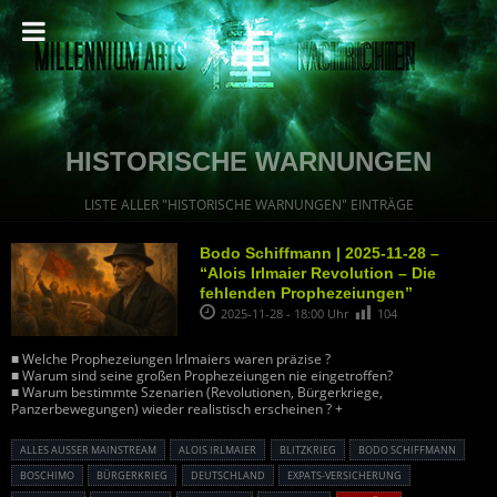
HISTORISCHE WARNUNGEN
LISTE ALLER "HISTORISCHE WARNUNGEN" EINTRÄGE
Bodo Schiffmann | 2025-11-28 –
“Alois Irlmaier Revolution – Die
fehlenden Prophezeiungen”
2025-11-28 - 18:00 Uhr
104
■ Welche Prophezeiungen Irlmaiers waren präzise ?
■ Warum sind seine großen Prophezeiungen nie eingetroffen?
■ Warum bestimmte Szenarien (Revolutionen, Bürgerkriege,
Panzerbewegungen) wieder realistisch erscheinen ? +
ALLES AUSSER MAINSTREAM
ALOIS IRLMAIER
BLITZKRIEG
BODO SCHIFFMANN
BOSCHIMO
BÜRGERKRIEG
DEUTSCHLAND
EXPATS-VERSICHERUNG