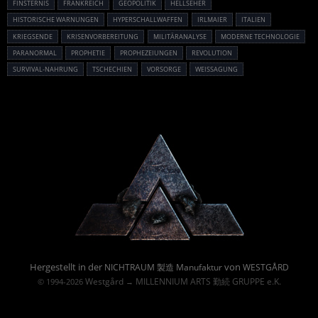
FINSTERNIS
FRANKREICH
GEOPOLITIK
HELLSEHER
HISTORISCHE WARNUNGEN
HYPERSCHALLWAFFEN
IRLMAIER
ITALIEN
KRIEGSENDE
KRISENVORBEREITUNG
MILITÄRANALYSE
MODERNE TECHNOLOGIE
PARANORMAL
PROPHETIE
PROPHEZEIUNGEN
REVOLUTION
SURVIVAL-NAHRUNG
TSCHECHIEN
VORSORGE
WEISSAGUNG
Powered By :
Hergestellt in der
von
NICHTRAUM 製造 Manufaktur
WESTGÅRD
Westgård
MILLENNIUM ARTS 勤続 GRUPPE e.K.
© 1994-2026
→