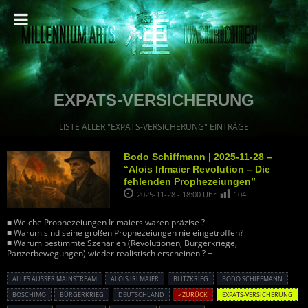
EXPATS-VERSICHERUNG
LISTE ALLER "EXPATS-VERSICHERUNG" EINTRÄGE
Bodo Schiffmann | 2025-11-28 –
“Alois Irlmaier Revolution – Die
fehlenden Prophezeiungen”
2025-11-28 - 18:00 Uhr
104
■ Welche Prophezeiungen Irlmaiers waren präzise ?
■ Warum sind seine großen Prophezeiungen nie eingetroffen?
■ Warum bestimmte Szenarien (Revolutionen, Bürgerkriege,
Panzerbewegungen) wieder realistisch erscheinen ? +
ALLES AUSSER MAINSTREAM
ALOIS IRLMAIER
BLITZKRIEG
BODO SCHIFFMANN
BOSCHIMO
BÜRGERKRIEG
DEUTSCHLAND
« ZURÜCK
EXPATS-VERSICHERUNG