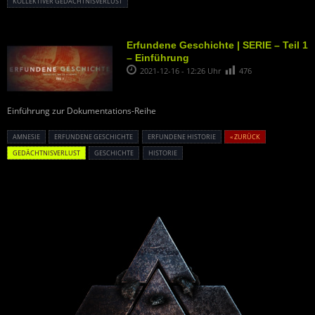
KOLLEKTIVER GEDÄCHTNISVERLUST
Erfundene Geschichte | SERIE – Teil 1
– Einführung
2021-12-16 - 12:26 Uhr
476
Einführung zur Dokumentations-Reihe
AMNESIE
ERFUNDENE GESCHICHTE
ERFUNDENE HISTORIE
« ZURÜCK
GEDÄCHTNISVERLUST
GESCHICHTE
HISTORIE
Powered By :