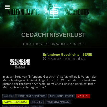
GEDÄCHTNISVERLUST
LISTE ALLER "GEDÄCHTNISVERLUST" EINTRÄGE
Erfundene Geschichte | SERIE
2022-08-07 - 14:50 Uhr
604
In dieser Serie von “Erfundene Geschichte” ist “die offizielle Version der
Menschheitsgeschichte ein Lügenkonstrukt. Wir befinden uns in einem
Zustand der kollektiven Amnesie. Befreien wir uns von der künstlichen
Matrix, die uns auferlegt wurde.”
AMNESIE
ERFUNDENE GESCHICHTE
ERFUNDENE HISTORIE
« ZURÜCK
GEDÄCHTNISVERLUST
HISTORIE
KOLLEKTIVE AMNESIE