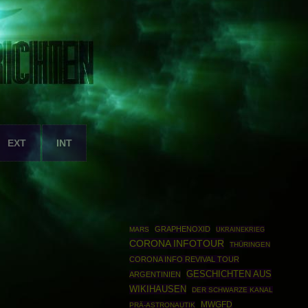
EXT
INT
GRAPHENOXID
MARS
UKRAINEKRIEG
CORONA INFOTOUR
THÜRINGEN
CORONA INFO REVIVAL TOUR
GESCHICHTEN AUS
ARGENTINIEN
WIKIHAUSEN
DER SCHWARZE KANAL
MWGFD
PRÄ-ASTRONAUTIK