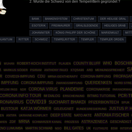
2. Wurde die Schweiz von den Tempelrittern gegründet ?
BANK
BANKENSYSTEM
CHRISTENTUM
DER HEILIGE GRAL
ESOTERIK
FREIMAURER
GRALSLEGENDE
HEILIGES GRAB
JOHANNITER
KÖNIG PHILIPP DER SCHÖNE
MARIENKULT
MITT
QUANTUM
RITTER
SCHWEIZ
TEMPELRITTER
TEMPLER
TEMPLER ORDEN
BOSCHI
WHO
N
COUNTY BLUFF
ROBERT-KOCH INSTITUT
PLAUEN
WUHAN
S
A
MARKUS SÖDER
PSIRAM
ANTHONY FAUCI
X7Q5A96
ARD
MEINUNGSFREIHEIT
ER
CDU
PROPAGA
COVID19-IMPFUNG
CORONA-IMPFUNG
MRNA-GENTHERAPY
IMPFUNG
QUERDENKEN
CORONA IMPFUNG
ZWANGSIMPFUNG
NORD STRE
CORONA VIRUS
PLANDEMIE
CORONAKRISE
YATLOW PASS
NDR
PARANORMAL
CORONA INFO TOUR
PCR-T
IM DIALOG
BITWIG TUTORIAL
ERSCHEINUNG
COVID19
RONAVIRUS
SUCHARIT BHAKDI
PFIZERBIONTECH
SPUK
JUSTUS P.
BUSTOUR
KATJA WÖRMER
GELEUGNET
BUNDESREGIERUNG
ANTONIA FISCHER
DEEP STATE
NATO AKTE
IEN
ANTIFA
UKRAINE-KONFLIKT
MRNA
ASTRAZENECA
ZDF
GESCHÄDIGT
SCHWARZER KANAL
PROZESS
WIEN
IENO LUMUMBA
MARTIN SCHWAB
BILL GATES
UK
NGO
BSW
FLUTHILFE
INTERV