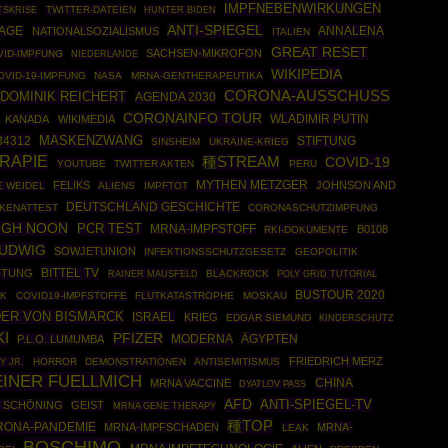
IMPFNEBENWIRKUNGEN
TSKRISE
TWITTER-DATEIEN
HUNTER BIDEN
ANTI-SPIEGEL
ANNALENA
MAGE
NATIONALSOZIALISMUS
ITALIEN
GREAT RESET
SACHSEN-MIKROFON
VID-IMPFUNG
NIEDERLANDE
WIKIPEDIA
OVID-19-IMPFUNG
NASA
MRNA-GENTHERAPEUTIKA
CORONA-AUSSCHUSS
DOMINIK REICHERT
AGENDA 2030
CORONAINFO TOUR
WLADIMIR PUTIN
KANADA
WIKIMEDIA
MASKENZWANG
34312
STIFTUNG
SINSHEIM
UKRAINE-KRIEG
RAPIE
種STREAM
COVID-19
YOUTUBE
TWITTER AKTEN
PERU
MYTHEN METZGER
FELIKS
JOHNSON AND
E WEIDEL
ALIENS
IMPFTOT
DEUTSCHLAND GESCHICHTE
KENATTEST
CORONASCHUTZIMPFUNG
IGH NOON
PCR TEST
MRNA-IMPFSTOFF
B0108
RKI-DOKUMENTE
LUDWIG
SOWJETUNION
INFEKTIONSSCHUTZGESETZ
GEOPOLITIK
BITTEL TV
EITUNG
RAINER MAUSFELD
BLACKROCK
POLY GRID TUTORIAL
BUSTOUR 2020
RK
COVID19-IMPFSTOFFE
FLUTKATASTROPHE
MOSKAU
ER VON BISMARCK
ISRAEL
KRIEG
EDGAR SIEMUND
KINDERSCHUTZ
KI
PFIZER
MODERNA
ÄGYPTEN
P.L.O. LUMUMBA
FRIEDRICH MERZ
Y JR.
HORROR
DEMONSTRATIONEN
ANTISEMITISMUS
INER FUELLMICH
CHINA
MRNA VACCINE
DYATLOV PASS
AFD
ANTI-SPIEGEL-TV
O SCHÖNING
GEIST
MRNA GENE THERAPY
種TOP
RONA-PANDEMIE
MRNA-IMPFSCHADEN
MRNA-
LEAK
BOSCHIMO