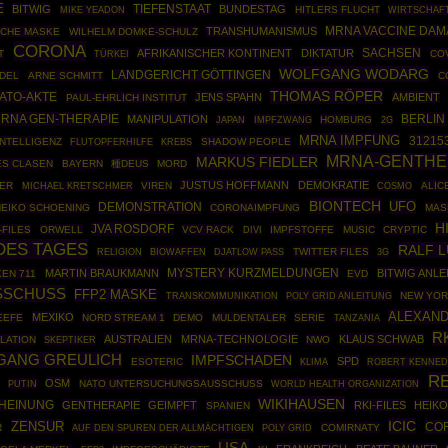
E
BITWIG
TIEFENSTAAT
BUNDESTAG
HITLERS FLUCHT
WIRTSCHAF
MIKE YEADON
TRANSHUMANISMUS
MRNA VACCINE DA
SCHE MASKE
WILHELM DOMKE-SCHULZ
CORONA
SACHSEN
AFRIKANISCHER KONTINENT
DIKTATUR
T
TÜRKEI
CO
WOLFGANG WODARG
LANDGERICHT GÖTTINGEN
DEL
ARNE SCHMITT
C
THOMAS RÖPER
ATO-AKTE
JENS SPAHN
AMBIENT
PAUL-EHRLICH INSTITUT
RNA GEN-THERAPIE
BERLIN
MANIPULATION
IMPFZWANG
HOMBURG
JAPAN
2G
MRNA IMPFUNG
31215
INTELLIGENZ
SHADOW PEOPLE
FLUTOPFERHILFE
KREBS
MRNA-GENTHE
MARKUS FIEDLER
ES CLASEN
BAYERN
種DEUS
MORD
JUSTUS HOFFMANN
DEMOKRATIE
TER
VIREN
COSMO
ALIC
MICHAEL KRETSCHMER
BIONTECH
UFO
DEMONSTRATION
EIKO SCHOENING
CORONAIMPFUNG
MAS
H
JVA ROSDORF
-FILES
ORWELL
VCV RACK
IMPFSTOFFE
MUSIC
CRYPTIC
DIVI
DES TAGES
RALF 
BIOWAFFEN
TWITTER FILES
RELIGION
DJATLOW PASS
3G
MARTIN BRAUKMANN
MYSTERY KURZMELDUNGEN
BITWIG ANL
EN 711
EVD
SCHUSS
FFP2 MASKE
POLY GRID ANLEITUNG
NEW YO
TRANSKOMMUNIKATION
ALEXAND
MEXIKO
EEFE
NORD STREAM 1
DEMO
MULDENTALER
SERIE
TANZANIA
R
AUSTRALIEN
MRNA-TECHNOLOGIE
KLAUS SCHWAB
LATION
SKEPTIKER
NWO
GANG GREULICH
IMPFSCHADEN
SPD
ESOTERIC
ROBERT KENNED
KLIMA
RE
OSM
PUTIN
NATO UNTERSUCHUNGSAUSSCHUSS
WORLD HEALTH ORGANIZATION
WIKIHAUSEN
HEINUNG
GENTHERAPIE
GEIMPFT
RKI-FILES
HEIK
SPANIEN
ICIC
ZENSUR
CO
R
POLY GRID
COMIRNATY
AUF DEN SPUREN DER ALLMÄCHTIGEN
USA