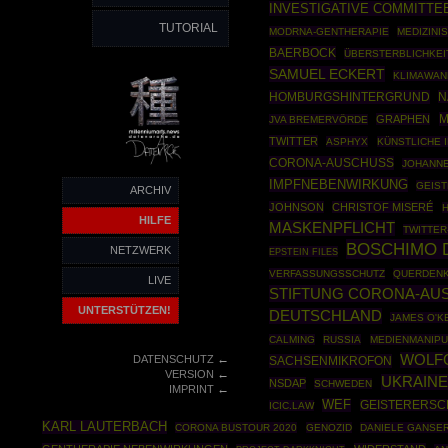
INVESTIGATIVE COMMITTE
TUTORIAL
MODRNA-GENTHERAPIE
MEDIZINI
BAERBOCK
ÜBERSTERBLICHKEI
SAMUEL ECKERT
KLIMAWAN
HOMBURGSHINTERGRUND
N
M
GRAPHEN
JVA BREMERVÖRDE
TWITTER
ASPHYX
KÜNSTLICHE 
CORONA-AUSCHUSS
JOHANN
IMPFNEBENWIRKUNG
GEIS
ARCHIV
JOHNSON
CHRISTOF MISERÉ
H
HILFE
MASKENPFLICHT
TWITTER
BOSCHIMO 
NETZWERK
EPSTEIN FILES
VERFASSUNGSSCHUTZ
QUERDENK
LIVE
STIFTUNG CORONA-AUS
UNTERSTÜTZEN!
DEUTSCHLAND
JAMES O'K
CALMING
RUSSIA
MEDIENMANIPU
←
WOLF
DATENSCHUTZ
SACHSENMIKROFON
←
VERSION
UKRAINE
NSDAP
SCHWEDEN
←
IMPRINT
WEF
GEISTERERSC
ICIC.LAW
KARL LAUTERBACH
CORONA BUSTOUR 2020
GENOZID
DANIELE GANSE