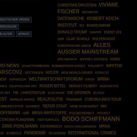
VIVIANE
CHRISTIAN DROSTEN
FISCHER
METABIOTA
ROBERT KOCH-
DATENARCHE
DEUTSCHER ORDEN
INSTITUT
EU
BUNDESWEHR
JERUSALEM
DONALD TRUMP
EVENT 201
GRIPPE
ELALTER
MÖNCH
OLAF SCHOLZ
POLTERGEIST
DDR
ALLES
EUROPÄISCHE UNION
AUSSER MAINSTREAM
NORD
JEFFREY EPSTEIN
DER MENSCH
MO-NEWS
IMPFTOD
SCHATTENWESEN
NÜRNBERGER KODEX
POLARITY
ARSCOV2
HITLER
GÖTTINGEN
NEW WORLD ORDER
KOPILOT
MRNA-
NDA
WELTWIRTSCHAFTSFORUM
AHRWEILER
VIRUS
ROGER BITTEL
SERGEY FILBERT
AM 2
GESCHICHTE
DELPHISCHER ORT
DIE GRÜNEN
FBI
CHRISTENTUM
GLITCH
ER ORT
ELON MUSK
EST
REALPOLITIK
CORONA INFO TOUR
TANSANIA
MARKUS HAINTZ
TIEFER STAAT
RKI-
IMMUNSYSTEM
SCHWEIZ
ARNE BURKHARDT
 HOFFMANN
MRNA-IMPFSTOFFE
UAP
POLIZEIGEWALT
PROJECT
BODO SCHIFFMANN
CORONA-PLANDEMIE
TWITTERFILES
DIRK POHLMANN
MRNA
ÖSTERREICH
ERICH VON DAENIKEN
PANDEMIE
INTERNATIONAL CRIMES
SYMBOLS
TELEGRAM
IEW