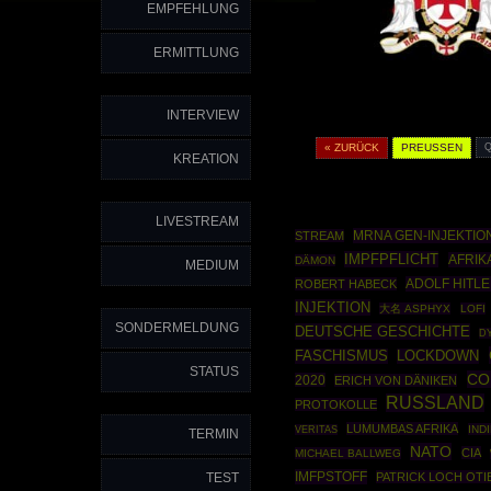
EMPFEHLUNG
ERMITTLUNG
INTERVIEW
« ZURÜCK
PREUSSEN
KREATION
LIVESTREAM
MRNA GEN-INJEKTIO
STREAM
IMPFPFLICHT
AFRIK
DÄMON
MEDIUM
ADOLF HITL
ROBERT HABECK
INJEKTION
大名 ASPHYX
LOFI
SONDERMELDUNG
DEUTSCHE GESCHICHTE
D
FASCHISMUS
LOCKDOWN
STATUS
CO
2020
ERICH VON DÄNIKEN
RUSSLAND
PROTOKOLLE
LUMUMBAS AFRIKA
IND
VERITAS
TERMIN
NATO
CIA
MICHAEL BALLWEG
IMFPSTOFF
TEST
PATRICK LOCH OT