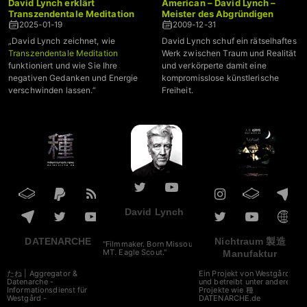
David Lynch erklärt
American – David Lynch –
Transzendentale Meditation
Meister des Abgründigen
2025-01-19
2009-12-31
„David Lynch zeichnet, wie
David Lynch schuf ein rätselhaftes
Transzendentale Meditation
Werk zwischen Traum und Realität
funktioniert und wie Sie Ihre
und verkörperte damit eine
negativen Gedanken und Energie
kompromisslose künstlerische
verschwinden lassen.“
Freiheit.
David Lynch
DATENARCHE
Nichtraum 製造
"Filmmaker. Born Missoula,
MT. Eagle Scout."
Manufaktur
たね | Aggregator &
Ein Projekt von Westgård
Datenarche -
und betreibt unter anderem
Informationsdienst für
Projekte wie 種
Westgård -
DATENARCHE.de