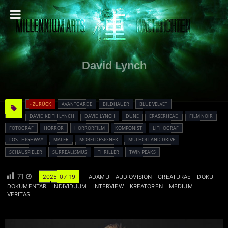
David Lynch
« ZURÜCK
AVANTGARDE
BILDHAUER
BLUE VELVET
DAVID KEITH LYNCH
DAVID LYNCH
DUNE
ERASERHEAD
FILM NOIR
FOTOGRAF
HORROR
HORRORFILM
KOMPONIST
LITHOGRAF
LOST HIGHWAY
MALER
MÖBELDESIGNER
MULHOLLAND DRIVE
SCHAUSPIELER
SURREALISMUS
THRILLER
TWIN PEAKS
71
2025-07-19
ADAMU
AUDIOVISION
CREATURAE
DOKU
DOKUMENTAR
INDIVIDUUM
INTERVIEW
KREATOREN
MEDIUM
VERITAS