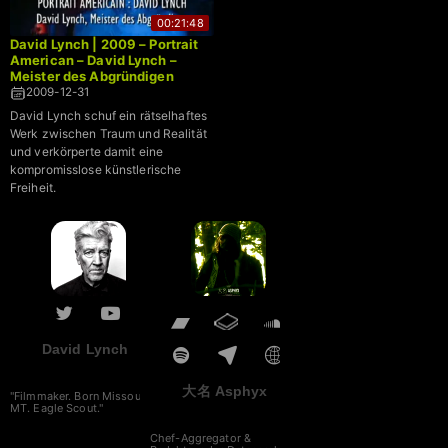
00:21:48
David Lynch | 2009 – Portrait
American – David Lynch –
Meister des Abgründigen
2009-12-31
David Lynch schuf ein rätselhaftes
Werk zwischen Traum und Realität
und verkörperte damit eine
kompromisslose künstlerische
Freiheit.
David Lynch
大名 Asphyx
"Filmmaker. Born Missoula,
MT. Eagle Scout."
Chef-Aggregator &