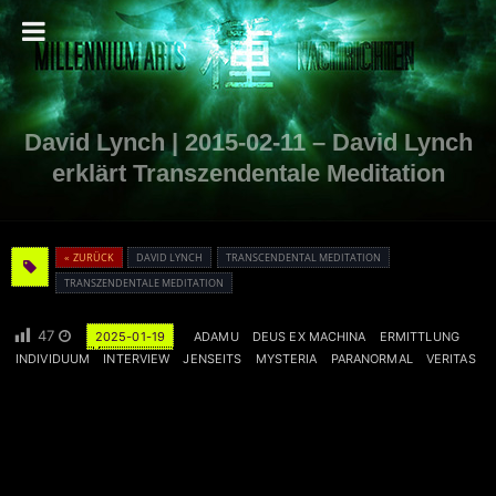
David Lynch | 2015-02-11 – David Lynch
erklärt Transzendentale Meditation
« ZURÜCK
DAVID LYNCH
TRANSCENDENTAL MEDITATION
TRANSZENDENTALE MEDITATION
47
2025-01-19
ADAMU
DEUS EX MACHINA
ERMITTLUNG
INDIVIDUUM
INTERVIEW
JENSEITS
MYSTERIA
PARANORMAL
VERITAS