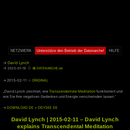
NETZWERK
Unterstütze den Betrieb der Datenarche!
HILFE
→
David Lynch
♧
→
2025-01-19
種 DATENARCHE.de
→ 2015-02-11 ♧
ORIGINAL
„David Lynch zeichnet, wie
Transzendentale Meditation
funktioniert und
wie Sie Ihre negativen Gedanken und Energie verschwinden lassen.“
→
DOWNLOAD DE
+
ODYSEE DE
David Lynch | 2015-02-11 – David Lynch
explains Transcendental Meditation