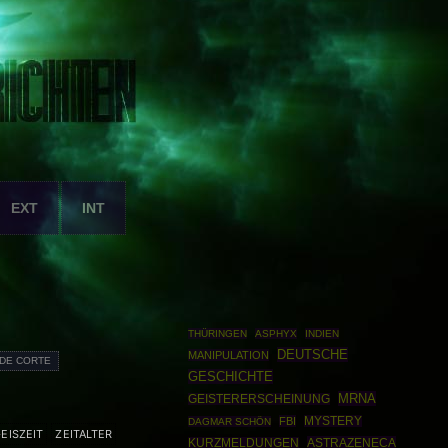
EXT
INT
THÜRINGEN
ASPHYX
INDIEN
DEUTSCHE
MANIPULATION
 DE CORTE
GESCHICHTE
MRNA
GEISTERERSCHEINUNG
FBI
MYSTERY
DAGMAR SCHÖN
EISZEIT
ZEITALTER
ASTRAZENECA
KURZMELDUNGEN