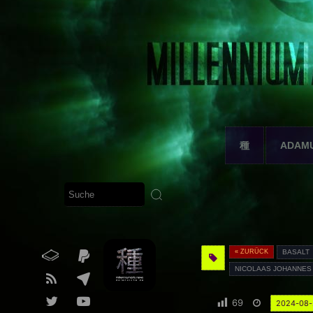
種
ADAM
« ZURÜCK
BASALT
NICOLAAS JOHANNES
69
2024-08