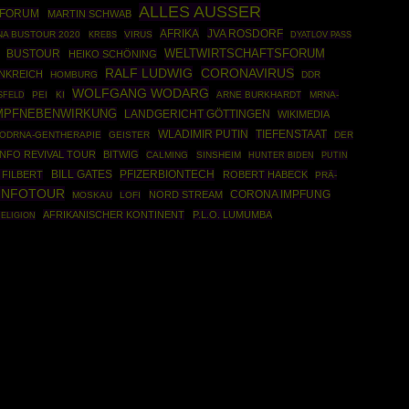
ALLES AUSSER
 FORUM
MARTIN SCHWAB
AFRIKA
JVA ROSDORF
A BUSTOUR 2020
VIRUS
KREBS
DYATLOV PASS
BUSTOUR
WELTWIRTSCHAFTSFORUM
HEIKO SCHÖNING
RALF LUDWIG
CORONAVIRUS
NKREICH
HOMBURG
DDR
WOLFGANG WODARG
SFELD
PEI
KI
ARNE BURKHARDT
MRNA-
MPFNEBENWIRKUNG
LANDGERICHT GÖTTINGEN
WIKIMEDIA
WLADIMIR PUTIN
TIEFENSTAAT
ODRNA-GENTHERAPIE
GEISTER
DER
NFO REVIVAL TOUR
BITWIG
CALMING
SINSHEIM
PUTIN
HUNTER BIDEN
PFIZERBIONTECH
 FILBERT
BILL GATES
ROBERT HABECK
PRÄ-
INFOTOUR
NORD STREAM
CORONA IMPFUNG
MOSKAU
LOFI
AFRIKANISCHER KONTINENT
P.L.O. LUMUMBA
ELIGION