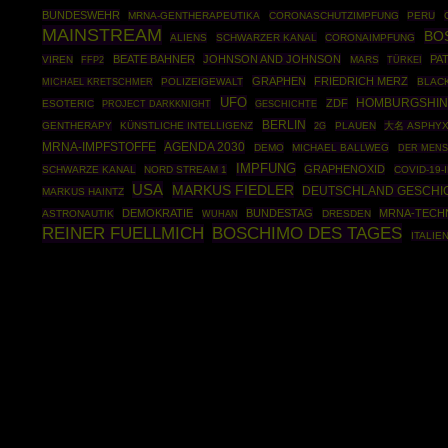
BUNDESWEHR
MRNA-GENTHERAPEUTIKA
CORONASCHUTZIMPFUNG
PERU
MAINSTREAM
BO
ALIENS
SCHWARZER KANAL
CORONAIMPFUNG
BEATE BAHNER
JOHNSON AND JOHNSON
PA
VIREN
FFP2
MARS
TÜRKEI
GRAPHEN
FRIEDRICH MERZ
POLIZEIGEWALT
BLAC
MICHAEL KRETSCHMER
UFO
HOMBURGSHI
ZDF
ESOTERIC
PROJECT DARKKNIGHT
GESCHICHTE
BERLIN
GENTHERAPY
KÜNSTLICHE INTELLIGENZ
PLAUEN
大名 ASPHY
2G
MRNA-IMPFSTOFFE
AGENDA 2030
DEMO
MICHAEL BALLWEG
DER MEN
IMPFUNG
GRAPHENOXID
SCHWARZE KANAL
NORD STREAM 1
COVID-19-
USA
MARKUS FIEDLER
DEUTSCHLAND GESCHI
MARKUS HAINTZ
DEMOKRATIE
BUNDESTAG
MRNA-TECH
ASTRONAUTIK
DRESDEN
WUHAN
BOSCHIMO DES TAGES
REINER FUELLMICH
ITALIE