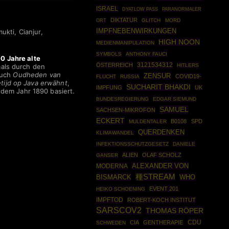
ISRAEL
DYATLOW PASS
PARANORMALER
DIKTATUR
GLITCH
MORD
ORT
IMPFNEBENWIRKUNGEN
ukti, Cianjur,
HIGH NOON
MEDIENMANIPULATION
SYMBOLS
ANTHONY FAUCI
00 Jahre alte
3121534312
ÖSTERREICH
als durch den
HITLERS
Buch
Oudheden van
ZENSUR
COVID19-
FLUCHT
RUSSIA
etijd op Java erwähnt
,
SUCHARIT BHAKDI
IMPFUNG
UK
dem Jahr 1890 basiert.
BUNDESREGIERUNG
EDGAR SIEMUND
SAMUEL
SACHSEN-MIKROFON
ECKERT
B0108
SPD
MULDENTALER
QUERDENKEN
KLIMAWANDEL
INFEKTIONSSCHUTZGESETZ
DANIELE
ALIEN
OLAF SCHOLZ
GANSER
ALEXANDER VON
MODERNA
種STREAM
BISMARCK
WHO
EVENT 201
HEIKO SCHOENING
IMPFTOD
ROBERT-KOCH INSTITUT
SARSCOV2
THOMAS RÖPER
CDU
CIA
GENTHERAPIE
SCHWEDEN