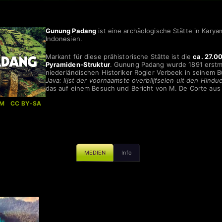
Gunung Padang
ist eine archäologische Stätte in Karyam
Indonesien.
Markant für diese prähistorische Stätte ist die
ca. 27.0
Pyramiden-Struktur
. Gunung Padang wurde 1891 erstm
niederländischen Historiker Rogier Verbeek in seinem 
Java: lijst der voornaamste overblijfselen uit den Hindu
das auf einem Besuch und Bericht von M. De Corte aus 
iM
–
CC BY-SA
MEDIEN
Info