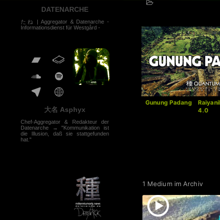
DATENARCHE
たね | Aggregator & Datenarche -
Informationsdienst für Westgård -
Gunung Padang
–
Raiyan
大名 Asphyx
4.0
Chef-Aggregator & Redakteur der
Datenarche → "Kommunikation ist
die Illusion, daß sie stattgefunden
hat."
1 Medium im Archiv