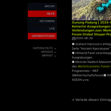
ARCHIV
HILFE
NETZWERK
Gunung Padang | 2024-
Keinerlei Ausgrabungen
LIVE
Verbindungen zum Worl
Forum Global Shaper P
UNTERSTÜTZEN!
2024-08-29
■ Graham Hancock’s erfolgr
←
DATENSCHUTZ
Serie “Ancient Apocalypse”
←
VERSION
■ Hilmarid Farid verschlepp
←
IMPRINT
Ausgrabungen
■ Minister Nadiem Makarim 
des
World Economic Forum 
Programmes – WEF
(Weltwirtschaftsforum)■ WE
ASEAN uvw.
→ Verteile diesen Eintrag