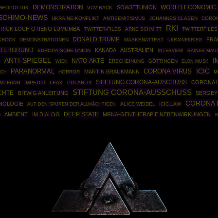
DEMONSTRATION
WORLD ECONOMIC
SOWJETUNION
GEOPOLITIK
VCV RACK
SCHIMO-NEWS
UKRAINE-KONFLIKT
ANTISEMITISMUS
JOHANNES CLASEN
CORON
RKI
TRICK LOCH OTIENO LUMUMBA
TWITTER-FILES
ARNE SCHMITT
TWITTERFILES
DONALD TRUMP
FRA
KROCK
DEMONSTRATIONEN
MASKENATTEST
UKRAINEKRIEG
NTERGRUND
KANADA
AUSTRALIEN
EUROPÄISCHE UNION
RAINER MAU
INTERVIEW
ANTI-SPIEGEL
I
NATO-AKTE
X
ERSCHEINUNG
GÖTTINGEN
WIEN
ELON MUSK
ICIC
PARANORMAL
CORONA VIRUS
MARTIN BRAUKMANN
HORROR
M
SCH
STIFTUNG CORONA-AUSCHUSS
CORONA I
IMPFUNG
IMPFTOT
LEAK
POLARITY
STIFTUNG CORONA-AUSSCHUSS
CHTE
BITWIG ANLEITUNG
SERGEY
CORONA 
NOLOGIE
ALICE WEIDEL
ICIC.LAW
AUF DEN SPUREN DER ALLMÄCHTIGEN
DEEP STATE
AMBIENT
IM DIALOG
MRNA-GENTHERAPIE NEBENWIRKUNGEN
N
R
Powered By :