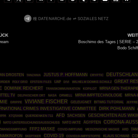
種 DATENARCHE.de ⇌ SOZIALES NETZ
ÜCK
WEI
tream
Boschimo des Tages | SERIE – 
Bodo Schif
DEUTSCHLAN
JUSTUS P. HOFFMANN
IAN DROSTEN
CRYPTIC
TANZANIA
GREAT RE
UAP
ORDER
POLY GRID
EPSTEIN FILES
WILHELM DOMKE-SCHULZ
DIVI
E
DOMINIK REICHERT
MRNA GEN-THERAPI
KOPILOT
TRANSKOMMUNIKATION
ITTEL TV
MRNA IMPFTECHNOLOGIE
MRNA-
NASA
ORWELL
DELPHISCHER ORT
VIVIANE FISCHER
MIE
GELEUGNET
BITWIG TUTORIAL
GRIPPE
JEFFRE
DIRK POHLMANN
RNATIONAL CRIMES INVESTIGATIVE COMMITTEE
AFD
GESCHICHTEN AUS WIKI
SACHSEN
OPPA
X7Q5A96
QUERDENKEN 711
CORONA-AUS
N
ÄGYPTEN
NATO AKTE
NATO UNTERSUCHUNGSAUSSCHUSS
FFP2 MASKE
TAN
ZWANGSIMPFUNG
COVID-IMPFUNG
MEDIZINISCHE MASKE
ARD
COVID-19
NMIKROFON
CO
KLAUS SCHWAB
SKEPTIKER
COVID19-IMPFSTOFFE