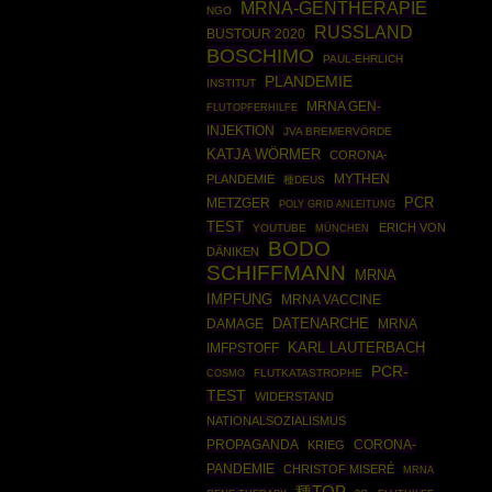
MRNA-GENTHERAPIE
NGO
RUSSLAND
BUSTOUR 2020
BOSCHIMO
PAUL-EHRLICH
PLANDEMIE
INSTITUT
MRNA GEN-
FLUTOPFERHILFE
INJEKTION
JVA BREMERVÖRDE
KATJA WÖRMER
CORONA-
MYTHEN
PLANDEMIE
種DEUS
PCR
METZGER
POLY GRID ANLEITUNG
TEST
ERICH VON
YOUTUBE
MÜNCHEN
BODO
DÄNIKEN
SCHIFFMANN
MRNA
IMPFUNG
MRNA VACCINE
DATENARCHE
MRNA
DAMAGE
IMFPSTOFF
KARL LAUTERBACH
PCR-
COSMO
FLUTKATASTROPHE
TEST
WIDERSTAND
NATIONALSOZIALISMUS
PROPAGANDA
CORONA-
KRIEG
PANDEMIE
CHRISTOF MISERÉ
MRNA