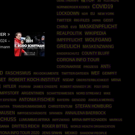
種TOP
GENE THERAPY
3G
FLUTHILFE
COVID19
NÜRNBERGER KODEX
LOCKDOWN
EU
NEW YORK
NDR
TWITTER
RKI-FILES
GEIST
JAPAN
MASKENPFLICHT
CHINA
EVD
WIKIPEDIA
REALPOLITIK
TER
WOLFGANG
IMPFPFLICHT
2024 –
GREULICH
MASKENZWANG
fmann
COUNTY BLUFF
KINDERSCHUTZ
CORONA INFO TOUR
ANTI-
CORONAKRISE
PROZESS
D
FASCHISMUS
WEF
GEIMPFT
RKI-DOKUMENTE
TWITTER-DATEIEN
SET
ROBERT KOCH-INSTITUT
NSDAP
MRNA
ÜBERSTERBLICHKEIT
E
HITLER
PSIRAM
JAMES O'KEEFE
ROBERT KENNEDY JR.
POLY GRID
IMPFSTOFF
ARGENTINIEN
SCHATTENWESEN
NORD STREAM 2
MIKE
ANTONIA FISCHER
Y EPSTEIN
BAYERN
GENOZID
ANGELA MERKEL
STEFAN HOMBURG
TRANSHUMANISMUS
CHRISTENTUM
ANTIFA
HAUSEN
ANNALENA BAERBOCK
IMPFGESCHÄDIGTE
SPANIEN
SCHUSS
LUMUMBAS AFRIKA
MRNA-IMPFSCHADEN
IMPFZWANG
MARKUS
DRITTES REICH
ROGER BITTEL
SANIA
WORLD HEALTH ORGANIZATION
RONA INFO TOUR 2020
JENS SPAHN
MEXIKO
SHADOW PEOPLE