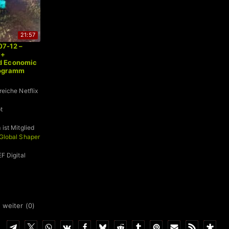
21:57
07-12 –
 +
d Economic
rogramm
eiche Netflix
t
ist Mitglied
Global Shaper
F Digital
 weiter (
0
)