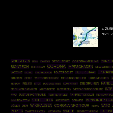
ZUR
Nord S
SPIEGEL-TV
CHRIST
GESCHÄDIGT
CORONA-IMPFUNG
BSW
DÄMON
CORONA
BIONTECH
IMPFSCHADEN
TELEGRAM
NEW WORLD 
UKRAIN
TIEFER STAAT
VACCINE
POLTERGEIST
MUSIC
NIEDERLANDE
B
TUTORIAL
SERIE
WIRTSCHAFTSKRISE
MEINUNGSFREIHEIT
UKRAINE-KRIEG
PANDE
DIE GRÜNEN
FELIKS
SPUK
COMIRNATY
YEADON
DJATLOW PASS
INTE
IMPFSTOFFE
BIOWAFFEN
VERFASSUNGSSCHUTZ
ERICH VON DAENIKEN
JUSTUS HOFFMANN
RKI-PROTOKOLLE
NWO
TWITTER FILES
HERMANN PL
MRNA-INJEKTIO
ADOLF HITLER
IMMUNSYSTEM
AHRWEILER
SCHWEIZ
WIKIHAUSEN
NATO
CORONAINFO TOUR
OSM
SÖDER
KLIMA
PFIZER
MWGFD
SACHSE
TWITTER AKTEN
METABIOTA
PROJECT VERITAS