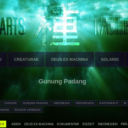
U
CREATURAE
DEUS EX MACHINA
SOLARIS
Gunung Padang
CIANJUR
GUNUNG PADANG
INDONESIA
INDONESIEN
KARYAMUKTI
M.
 KROM
ROGIER VERBEEK
-29
ASIEN
DEUS EX MACHINA
DOKUMENTAR
EISZEIT
INDONESIEN
PRÄ-