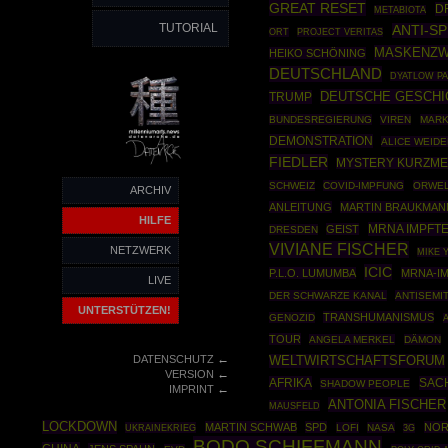
GREAT RESET
D
METABIOTA
TUTORIAL
ANTI-SP
ORT
PROJECT VERITAS
MASKENZ
HEIKO SCHÖNING
DEUTSCHLAND
DYATLOW P
DEUTSCHE GESCHI
TRUMP
BUNDESREGIERUNG
VIREN
MARK
DEMONSTRATION
ALICE WEIDE
FIEDLER
MYSTERY KURZM
SCHWEIZ
COVID-IMPFUNG
ORWE
ARCHIV
ANLEITUNG
MARTIN BRAUKMAN
HILFE
MRNA IMPFT
GEIST
DRESDEN
VIVIANE FISCHER
NETZWERK
MIKE 
ICIC
P.L.O. LUMUMBA
MRNA-I
LIVE
DER SCHWARZE KANAL
ANTISEMI
UNTERSTÜTZEN!
TRANSHUMANISMUS
GENOZID
TOUR
ANGELA MERKEL
DÄMON
←
DATENSCHUTZ
WELTWIRTSCHAFTSFORUM
←
VERSION
AFRIKA
SAC
SHADOW PEOPLE
←
IMPRINT
ANTONIA FISCHER
MAUSFELD
LOCKDOWN
MARTIN SCHWAB
SPD
NOR
UKRAINEKRIEG
LOFI
NASA
3G
BODO SCHIFFMANN