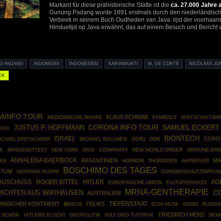
Markant für diese prähistorische Stätte ist die
ca. 27.000 Jahre 
Gunung Padang wurde 1891 erstmals durch den niederländische
Verbeek in seinem Buch Oudheden van Java: lijst der voornaamst
Hinduetijd op Java erwähnt, das auf einem Besuch und Bericht
G PADANG
INDONESIA
INDONESIEN
KARYAMUKTI
M. DE CORTE
NICOLAAS J
EK
AINFO TOUR
KLAUS SCHWAB
MEDIZINISCHE MASKE
SYMBOLS
WIRTSCHAFTSKR
CORONA INFO TOUR
SAMUEL ECKERT
JUSTUS P. HOFFMANN
APAN
BIONTECH
ISRAEL
CORO
MICHAEL BALLWEG
PERU
DDR
ICHAEL KRETSCHMER
K
MASKENATTEST
NEW YORK
COMIRNATY
NEW WORLD ORDER
UKRAINE-KRI
WIEN
ANNALENA BAERBOCK
ARGENTINIEN
MA
EN
HORROR
THÜRINGEN
AHRWEILER
BOSCHIMO DES TAGES
NTUM
HERMANN PLOPPA
CORONASCHUTZIMPFU
-AUSCHUSS
ROGER BITTEL
HITLER
AG
EUROPÄISCHE UNION
FLUTOPFERHILFE
MRNA-GENTHERAPIE
C
ICHTEN AUS WIKIHAUSEN
AUSTRALIEN
ANISCHER KONTINENT
FELIKS
TIEFENSTAAT
種DEUS
RUSSIA
ELON MUSK
KREBS
FRIEDRICH MERZ
 SCHÖN
HITLERS FLUCHT
GEOPOLITIK
POLY GRID TUTORIAL
DEM