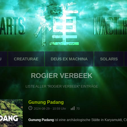
U
CREATURAE
DEUS EX MACHINA
SOLARIS
ROGIER VERBEEK
LISTE ALLER "ROGIER VERBEEK" EINTRÄGE
Gunung Padang
2024-08-29 - 10:59 Uhr
70
Gunung Padang
ist eine archäologische Stätte in Karyamukti, Ci