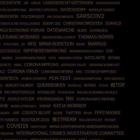
ESCHICHTE
UK
LANDGERICHT GÖTTINGEN
VIRUS
PARANORMALER
JVA ROSDORF
VID-19-IMPFUNG
JEFFREY EPSTEIN
MARKUS SÖDER
SARSCOV2
MIKROFON
POLTERGEIST
RKI-DOKUMENTE
CHRISTIAN DROSTEN
DONALD
EVENT 201
KÜNSTLICHE INTELLIGENZ
DATENARCHE
RLD ECONOMIC FORUM
ALIEN
SCHWEDEN
LFGANG WODARG
THOMAS RÖPER
ÜBERSTERBLICHKEIT
MARKUS
AFD
MRNA-INJEKTION
O
YOUTUBE
MARS
2G
IMPFNEBENWIRKUNG
3121534312
ZDF
NÜRNBERGER KODEX
NATO-AKTE
BITWIG
INDIEN
JVA BREMERVÖRDE
FFP2
IMMUNSYSTEM
CORONA IMPFUNG
GESETZ
NWO
ANTHONY FAUCI
UKRAINE-KONFLIKT
CORONA VIRUS
OLZ
LUMUMBAS AFRIKA
COVID19-IMPFUNG
ARD
PCR-TEST
BIONTECH
JAMES O'KEEFE
ZWANGSIMPFUNG
DER MENSCH
種TOP
QUERDENKEN
SERGEY FILBERT
BITWIG
ON
MOSKAU
PUTIN
N
RKI-PROTOKOLLE
IM DIALOG
WILHELM DOMKE-SCHULZ
INTERVIEW
RKI
-TV
ADOLF HITLER
PROPAGANDA
CORONA INFO REVIVAL
APIE
KATJA WÖRMER
NSDAP
NORD STREAM 1
COUNTY BLUFF
FFP2 MASKE
UAP
TWITTER
SERIE
SPUK
 BIDEN
種STREAM
BUSTOUR 2020
RT HABECK
MULDENTALER
RAINER
COVID19
MRNA-GENTHERAPIE NEBENWIRKUNGEN
IC
SKEPTIKER
INTERNATIONAL CRIMES INVESTIGATIVE COMMITTEE
STROPHE