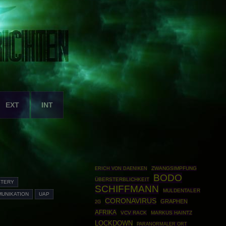
EXT
INT
ZWANGSIMPFUNG
ERICH VON DAENIKEN
BODO
ÜBERSTERBLICHKEIT
STERY
SCHIFFMANN
MULDENTALER
UNIKATION
UAP
CORONAVIRUS
GRAPHEN
2G
AFRIKA
VCV RACK
MARKUS HAINTZ
LOCKDOWN
PARANORMALER ORT