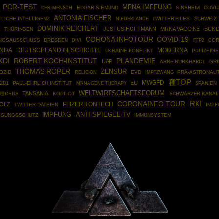
PCR-TEST
MRNA IMPFUNG
EDGAR SIEMUND
SINSHEIM
COVID
DER MENSCH
ANTONIA FISCHER
LICHE INTELLIGENZ
TWITTER FILES
SCHWEIZ
NIEDERLANDE
DOMINIK REICHERT
L
JUSTUS HOFFMANN
MRNA VACCINE
BUND
THÜRINGEN
CORONA INFOTOUR
COVID-19
NGSAUSSCHUSS
DRESDEN
FFP2
COR
DIVI
NDA
DEUTSCHLAND GESCHICHTE
MODERNA
UKRAINE-KONFLIKT
POLIZEIG
ROBERT KOCH-INSTITUT
KDI
PLANDEMIE
UAP
ARNE BURKHARDT
GRI
THOMAS RÖPER
ZENSUR
OZID
EVD
IMPFZWANG
PRÄ-ASTRONAUT
RELIGION
種TOP
MWGFD
201
EU
PAUL-EHRLICH INSTITUT
MRNA GENE THERAPY
SPANIEN
WELTWIRTSCHAFTSFORUM
TANSANIA
種DEUS
KOPILOT
SCHWARZER KANAL
RKI
CORONAINFO TOUR
PFIZERBIONTECH
OLZ
TWITTER-DATEIEN
IMPF
ANTI-SPIEGEL-TV
IMPFUNG
SSUNGSSCHUTZ
IMMUNSYSTEM
Powered By :