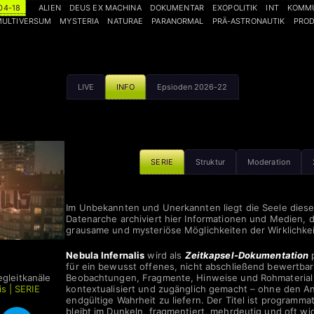
04-18
ALIEN
DEUS EX MACHINA
DOKUMENTAR
EXOPOLITIK
INT
KOMMU
MULTIVERSUM
MYSTERIA
NATURAE
PARANORMAL
PRÄ-ASTRONAUTIK
PROD
LIVE
INFO
Epsioden 2026-22
SERIE
Struktur
Moderation
Im Unbekannten und Unerkannten liegt die Seele dieser
Datenarche archiviert hier Informationen und Medien, d
grausame und mysteriöse Möglichkeiten der Wirklichke
| SERIE
Nebula Infernalis
wird als
Zeitkapsel-Dokumentation
p
für ein bewusst offenes, nicht abschließend bewertbar
egleitkanäle
Beobachtungen, Fragmente, Hinweise und Rohmateria
is | SERIE
kontextualisiert und zugänglich gemacht – ohne den A
endgültige Wahrheit zu liefern. Der Titel ist programmat
bleibt im Dunkeln, fragmentiert, mehrdeutig und oft wi