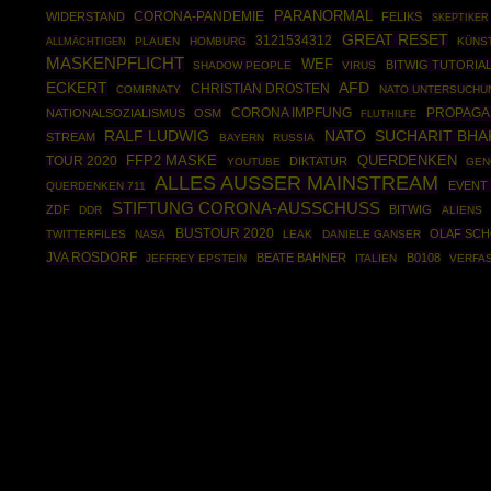
PARANORMAL
CORONA-PANDEMIE
WIDERSTAND
FELIKS
SKEPTIKER
GREAT RESET
3121534312
PLAUEN
HOMBURG
KÜNST
ALLMÄCHTIGEN
MASKENPFLICHT
WEF
BITWIG TUTORIA
SHADOW PEOPLE
VIRUS
ECKERT
AFD
CHRISTIAN DROSTEN
COMIRNATY
NATO UNTERSUCHU
PROPAGA
NATIONALSOZIALISMUS
OSM
CORONA IMPFUNG
FLUTHILFE
RALF LUDWIG
NATO
SUCHARIT BHA
STREAM
BAYERN
RUSSIA
TOUR 2020
FFP2 MASKE
QUERDENKEN
DIKTATUR
YOUTUBE
GEN
ALLES AUSSER MAINSTREAM
EVENT 
QUERDENKEN 711
STIFTUNG CORONA-AUSSCHUSS
ZDF
BITWIG
DDR
ALIENS
BUSTOUR 2020
OLAF SCH
TWITTERFILES
NASA
LEAK
DANIELE GANSER
JVA ROSDORF
BEATE BAHNER
B0108
JEFFREY EPSTEIN
ITALIEN
VERFA