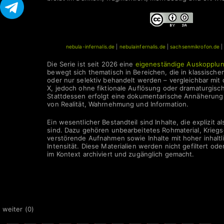
nebula-infernalis.de
|
nebulainfernalis.de
|
sachsenmikrofon.de
Die Serie ist seit 2026 eine
eigeneständige Auskopplu
bewegt sich thematisch in Bereichen, die in klassische
oder nur selektiv behandelt werden – vergleichbar mit
X, jedoch ohne fiktionale Auflösung oder dramaturgisc
Stattdessen erfolgt eine dokumentarische Annäherung
von Realität, Wahrnehmung und Information.
Ein wesentlicher Bestandteil sind Inhalte, die explizit a
sind. Dazu gehören unbearbeitetes Rohmaterial, Krieg
verstörende Aufnahmen sowie Inhalte mit hoher inhaltli
Intensität. Diese Materialien werden nicht gefiltert od
im Kontext archiviert und zugänglich gemacht.
 weiter (
0
)