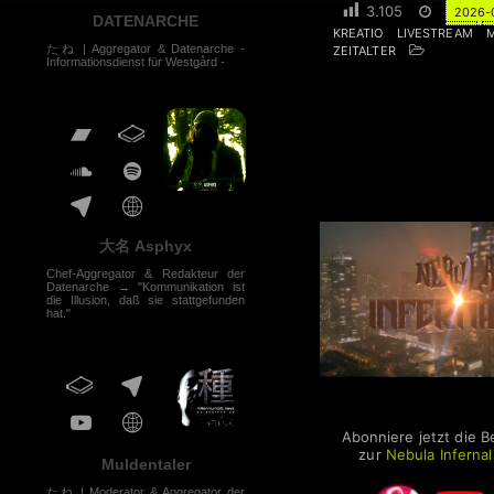
3.105
2026-
DATENARCHE
KREATIO
LIVESTREAM
たね | Aggregator & Datenarche -
ZEITALTER
Informationsdienst für Westgård -
大名 Asphyx
Chef-Aggregator & Redakteur der
Datenarche → "Kommunikation ist
die Illusion, daß sie stattgefunden
hat."
Nebula Infernalis 
Abonniere jetzt die B
zur
Nebula Infernal
Muldentaler
たね | Moderator & Aggregator der