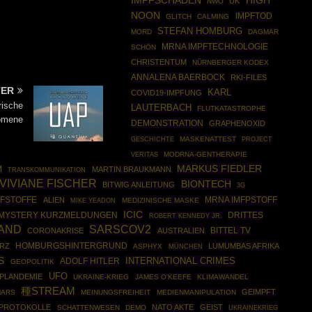
IMPFSCHADEN
HIGH
UK
NWO
NOON
IMPFTOD
GLITCH
CALMING
STEFAN HOMBURG
MORD
DAGMAR
MRNA IMPFTECHNOLOGIE
SCHÖN
CHRISTENTUM
NÜRNBERGER KODEX
ANNALENA BAERBOCK
RKI-FILES
TER
KARL
COVID19-IMPFUNG
rische
LAUTERBACH
FLUTKATASTROPHE
omene
DEMONSTRATION
GRAPHENOXID
GESCHICHTE
MASKENATTEST
PROJECT
MODRNA-GENTHERAPIE
VERITAS
MARKUS FIEDLER
M
MARTIN BRAUKMANN
TRANSKOMMUNIKATION
VIVIANE FISCHER
BIONTECH
BITWIG ANLEITUNG
3G
PFSTOFFE
MRNA IMFPSTOFF
ALIEN
MEDIZINISCHE MASKE
MIKE YEADON
ICIC
DRITTES
MYSTERY KURZMELDUNGEN
ROBERT KENNEDY JR.
AND
SARSCOV2
BITTEL TV
CORONAKRISE
AUSTRALIEN
HOMBURGSHINTERGRUND
ERZ
LUMUMBAS AFRIKA
ASPHYX
MÜNCHEN
S
INTERNATIONAL CRIMES
ADOLF HITLER
GEOPOLITIK
UFO
PLANDEMIE
UKRAINE-KRIEG
JAMES O'KEEFE
KLIMAWANDEL
種STREAM
GEIMPFT
ARS
MEINUNGSFREIHEIT
MEDIENMANIPULATION
-PROTOKOLLE
NATO AKTE
GEIST
SCHATTENWESEN
DEMO
UKRAINEKRIEG