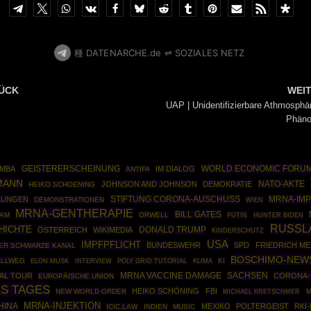
種 DATENARCHE.de ⇌ SOZIALES NETZ
ÜCK
WEI
UAP | Unidentifizierbare Athmosphä
Phän
WORLD ECONOMIC FORU
UMBA
GEISTERERSCHEINUNG
IM DIALOG
ANTIFA
MANN
NATO-AKTE
JOHNSON AND JOHNSON
DEMOKRATIE
HEIKO SCHOENING
STIFTUNG CORONA-AUSCHUSS
MRNA-IM
KUNGEN
DEMONSTRATIONEN
WIEN
MRNA-GENTHERAPIE
BILL GATES
AM
ORWELL
PUTIN
HUNTER BIDEN
RUSSL
HICHTE
DONALD TRUMP
ÖSTERREICH
WIKIMEDIA
KINDERSCHUTZ
USA
IMPFPFLICHT
BUNDESWEHR
SPD
FRIEDRICH M
ER SCHWARZE KANAL
BOSCHIMO-NEW
ALLWEG
POLY GRID TUTORIAL
KI
ELON MUSK
INTERVIEW
KLIMA
SACHSEN
VAL TOUR
MRNA VACCINE DAMAGE
CORONA-
EUROPÄISCHE UNION
S TAGES
HEIKO SCHÖNING
FBI
NEW WORLD ORDER
M
MICHAEL KRETSCHMER
MRNA-INJEKTION
HINA
MEXIKO
POLTERGEIST
RKI
ICIC.LAW
INDIEN
MUSIC