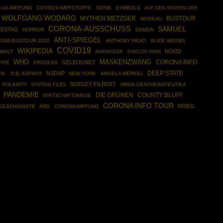
-19-IMPFUNG
COVID19-IMPFSTOFFE
SERIE
SYMBOLS
AUF DEN SPUREN DER
WOLFGANG WODARG
MYTHEN METZGER
BUSTOUR
MOSKAU
CORONA-AUSSCHUSS
SAMUEL
ESTAG
HORROR
DÄMON
ANTI-SPIEGEL
ONA BUSTOUR 2020
ANTHONY FAUCI
ALICE WEIDEL
COVID19
WIKIPEDIA
NORD
EWALT
AHRWEILER
DYATLOV PASS
WHO
MASKENZWANG
CORONA INFO
GELEUGNET
PPE
PROZESS
DEEP STATE
NSDAP
IK
大名 ASPHYX
NEW YORK
ANGELA MERKEL
SERGEY FILBERT
POLARITY
EPSTEIN FILES
MRNA-GENTHERAPEUTIKA
PANDEMIE
DIE GRÜNEN
COUNTY BLUFF
WIRTSCHAFTSKRISE
CORONA INFO TOUR
KRIEG
GESCHÄDIGTE
ARD
CORONAIMPFUNG