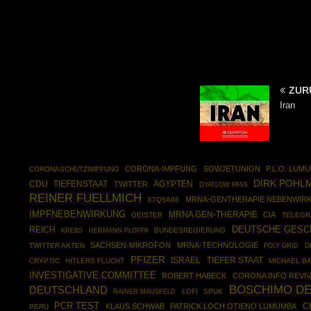
ZUR
Iran
CORONA-IMPFUNG
SOWJETUNION
P.L.O. LUM
CORONASCHUTZIMPFUNG
DIRK POHL
CDU
ÄGYPTEN
TIEFENSTAAT
TWITTER
DYATLOW PASS
REINER FUELLMICH
MRNA-GENTHERAPIE NEBENWIR
X7Q5A96
IMPFNEBENWIRKUNG
MRNA GEN-THERAPIE
CIA
GEISTER
TELEGR
DEUTSCHE GESC
REICH
HERMANN PLOPPA
BUNDESREGIERUNG
KREBS
SACHSEN-MIKROFON
MRNA-TECHNOLOGIE
TWITTER AKTEN
POLY GRID
D
PFIZER
ISRAEL
TIEFER STAAT
CRYPTIC
HITLERS FLUCHT
MICHAEL B
INVESTIGATIVE COMMITTEE
ROBERT HABECK
CORONA INFO REVI
BOSCHIMO DE
DEUTSCHLAND
RAINER MAUSFELD
LOFI
SPUK
PCR TEST
C
KLAUS SCHWAB
PATRICK LOCH OTIENO LUMUMBA
PERU