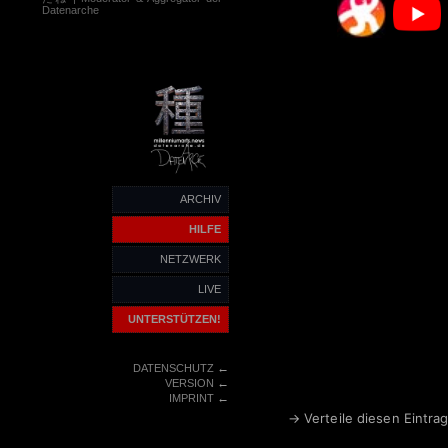
Datenarche
ARCHIV
HILFE
NETZWERK
LIVE
UNTERSTÜTZEN!
←
DATENSCHUTZ
←
VERSION
←
IMPRINT
→ Verteile diesen Eintrag