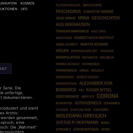
NIKATION
KOSMOS
IMPFSTOFFE
FLUTOPFERHILFE
UKTIONEN
UFO
FASCHISMUS
CHRISTOF MISERÉ
MRNA
GESCHICHTEN
JENS SPAHN
AUS WIKIHAUSEN
TRANSHUMANISMUS
POLY GRID
ROBERT-KOCH INSTITUT
ANLEITUNG
MARTIN SCHWAB
ARNE SCHMITT
HITLER
DELPHISCHER ORT
TANZANIA
MANIPULATION
WILHELM
METABIOTA
DOMKE-SCHULZ
SCHWEDEN
24/7
FRANKREICH
VIREN
PROJECT
DARKKNIGHT
WORLD HEALTH
ALEXANDER VON
ORGANIZATION
 Serie. Die
BISMARCK
ROGER BITTEL
PEI
ie unfertige,
CORONA
GENTHERAPIE
IMPFTOT
it dokumentieren.
ASTRAZENECA
BIOWAFFEN
JOHANNES
roduziert und steht
CLASEN
ESOTERIC
DJATLOW PASS
es Archiv:
WOLFGANG GREULICH
l werden gesammelt,
nspruch, eine
JUSTUS P. HOFFMANN
NORD
isch: Die „Wahrheit“
STREAM 2
ANTISEMITISMUS
NORD
dersprüchlich.