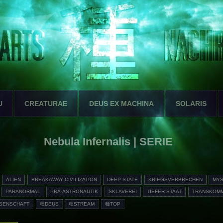
U
CREATURAE
DEUS EX MACHINA
SOLARIS
Nebula Infernalis | SERIE
ALIEN
BREAKAWAY CIVILIZATION
DEEP STATE
KRIEGSVERBRECHEN
MY
PARANORMAL
PRÄ-ASTRONAUTIK
SKLAVEREI
TIEFER STAAT
TRANSKOMM
SENSCHAFT
種DEUS
種STREAM
種TOP