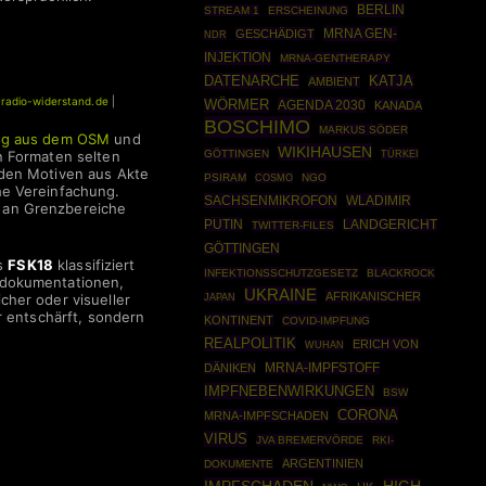
BERLIN
STREAM 1
ERSCHEINUNG
MRNA GEN-
GESCHÄDIGT
NDR
INJEKTION
MRNA-GENTHERAPY
DATENARCHE
KATJA
AMBIENT
|
radio-widerstand.de
|
WÖRMER
AGENDA 2030
KANADA
BOSCHIMO
MARKUS SÖDER
ng aus dem OSM
und
WIKIHAUSEN
GÖTTINGEN
TÜRKEI
n Formaten selten
 den Motiven aus Akte
PSIRAM
COSMO
NGO
he Vereinfachung.
SACHSENMIKROFON
WLADIMIR
 an Grenzbereiche
PUTIN
LANDGERICHT
TWITTER-FILES
GÖTTINGEN
ls
FSK18
klassifiziert
INFEKTIONSSCHUTZGESETZ
BLACKROCK
sdokumentationen,
UKRAINE
AFRIKANISCHER
cher oder visueller
JAPAN
er entschärft, sondern
KONTINENT
COVID-IMPFUNG
REALPOLITIK
ERICH VON
WUHAN
DÄNIKEN
MRNA-IMPFSTOFF
IMPFNEBENWIRKUNGEN
BSW
CORONA
MRNA-IMPFSCHADEN
VIRUS
JVA BREMERVÖRDE
RKI-
ARGENTINIEN
DOKUMENTE