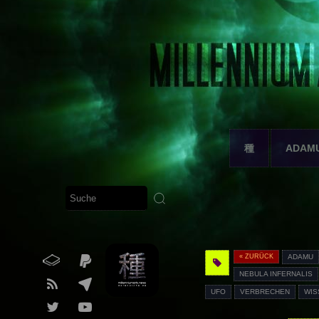
種
ADAM
« ZURÜCK
ADAMU
NEBULA INFERNALIS
UFO
VERBRECHEN
WIS