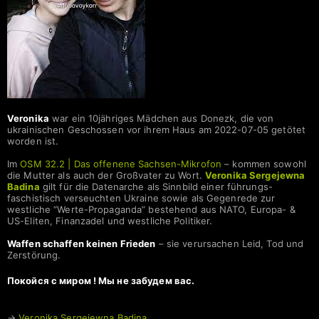
Veronika
war ein 10jähriges Mädchen aus Donezk, die von
ukrainischen Geschossen vor ihrem Haus am 2022-07-05 getötet
worden ist.
Im
OSM 32.2 | Das offenene Sachsen-Mikrofon
– kommen sowohl
die Mutter als auch der Großvater zu Wort.
Veronika Sergejewna
Badina
gilt für die Datenarche als Sinnbild einer führungs-
faschistisch verseuchten Ukraine sowie als Gegenrede zur
westliche “Werte-Propaganda” bestehend aus NATO, Europa- &
US-Eliten, Finanzadel und westliche Politiker.
Waffen schaffen keinen Frieden
– sie verursachen Leid, Tod und
Zerstörung.
Покойся с миром ! Мы не забудем вас.
→
Veronika Sergejewna Badina