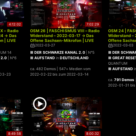
4:12:02
7:02:29
X – Radio
OSM 26 | FASCHISMUS VIII – Radio
OSM 24 | FAS
24 → Das
Widerstand – 2022-03-17 → Das
Widerstand –
n | LIVE
Offene Sachsen-Mikrofon | LIVE
Offene Sachse
2022-03-27
2022-03-03
TUM 14
■
DER SCHWARZE KANAL 2.0
| N°5
■
DER SCHWAR
2.0
| N°6
■
AUFSTAND
in
DEUTSCHLAND
■
GREAT RESE
QUANTUM
ca. 482 Demos | 547+ Medien vom
■
AUFSTAND
i
-03-23
2022-02-22 bis zum 2022-03-14
ca.
791 Demos
2022-01-31 bis
8:49:58
8:00:32