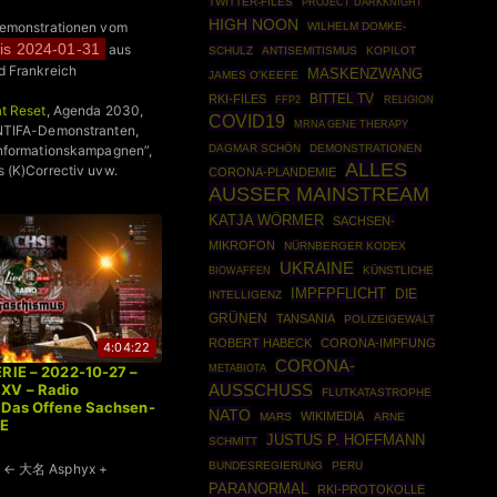
TWITTER-FILES
PROJECT DARKKNIGHT
HIGH NOON
Demonstrationen vom
WILHELM DOMKE-
is 2024-01-31
aus
SCHULZ
ANTISEMITISMUS
KOPILOT
d Frankreich
MASKENZWANG
JAMES O'KEEFE
BITTEL TV
RKI-FILES
FFP2
RELIGION
t Reset
, Agenda 2030,
COVID19
MRNA GENE THERAPY
NTIFA-Demonstranten,
DAGMAR SCHÖN
DEMONSTRATIONEN
informationskampagnen”,
ALLES
 (K)Correctiv uvw.
CORONA-PLANDEMIE
AUSSER MAINSTREAM
KATJA WÖRMER
SACHSEN-
MIKROFON
NÜRNBERGER KODEX
UKRAINE
BIOWAFFEN
KÜNSTLICHE
IMPFPFLICHT
DIE
INTELLIGENZ
GRÜNEN
TANSANIA
POLIZEIGEWALT
ROBERT HABECK
CORONA-IMPFUNG
4:04:22
CORONA-
RIE – 2022-10-27 –
METABIOTA
XV – Radio
AUSSCHUSS
FLUTKATASTROPHE
 Das Offene Sachsen-
NATO
WIKIMEDIA
MARS
ARNE
VE
JUSTUS P. HOFFMANN
SCHMITT
BUNDESREGIERUNG
PERU
← 大名 Asphyx +
PARANORMAL
RKI-PROTOKOLLE