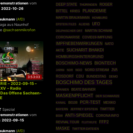
emonstrationen
vom
DEEP STATE
ROGER
THÜRINGEN
s
2022-10-26
PLANDEMIE
BITTEL
KRIEG
MARTIN BRAUKMANN
HOMBURG
raukmann
(
AfD
)
UFO
laga aus Naunhof
EPSTEIN FILES
ALIENS
ve
@sachsenmikrofon
MARTIN SCHWAB
DELPHISCHER ORT
CORONAKRISE
COVID19-IMPFUNG
IMPFNEBENWIRKUNGEN
NATO
SUCHARIT BHAKDI
AKTE
HOMBURGSHINTERGRUND
BOSCHIMO-NEWS
BIONTECH
JVA
NORD STREAM
NGO
JAPAN
NDR
ROSDORF
CDU
BUNDESTAG
DEMO
3:53:03
BOSCHIMO DES TAGES
RIE – 2022-09-15 –
XV – Radio
BEATE BAHNER
SPANIEN
 Das Offene Sachsen-
MASKENPFLICHT
DER SCHWARZE
VE
PCR-TEST
B0108
MEXIKO
KANAL
T
Spezial
TWITTER
BAYERN
JEFFREY EPSTEIN
emonstrationen
vom
ANTI-SPIEGEL
CORONA INFO
BSW
s
2022-09-15
FFP2
REVIVAL TOUR
FLUTHILFE
MASKE
TWITTER-DATEIEN
raukmann
(
AfD
)