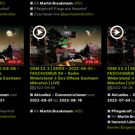
fD
)
■ RA
Martin Braukmann
(
AfD
)
unhof
■ Pflegekraft Plaga aus Naunhof
mikrofon
■ Zuschauer live
@sachsenmikrofon
4:05:37
3:56:26
2-09-08 –
OSM 33.3 | SERIE – 2022-09-01 –
OSM 33.2 | S
o
FASCHISMUS XV – Radio
FASCHISMUS 
ne Sachsen-
Widerstand → Das Offene Sachsen-
Widerstand →
Mikrofon | LIVE
Mikrofon | LI
2022-09-05
2022-08-29
ionen
vom
■
Aktuelles
+
Demonstrationen
vom
■
Aktuelles
+
D
31
2022-08-01
bis
2022-08-16
2022-07-04
bi
 Naunhof
■ RA
Martin Braukmann
(
AfD
)
■
Pflegekraft
a
mikrofon
■ RA
Martin B
■
Heinrich Lö
Bremer Bürgers