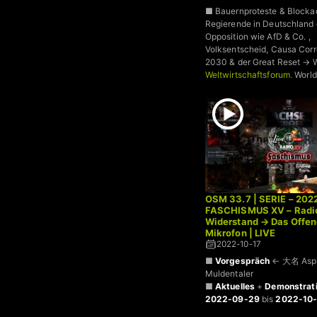
■ Bauernproteste & Blocka
Regierende in Deutschland 
Opposition wie AfD & Co. ,
Volksentscheid, Causa Corr
2030 & der Great Reset → 
Weltwirtschaftsforum
, Worl
Forum, Transhumanismus +
OSM 33.7 | SERIE – 202
FASCHISMUS XV – Radi
Widerstand → Das Offe
Mikrofon | LIVE
2022-10-17
■
Vorgespräch
← 大名 Asp
Muldentaler
■
Aktuelles
+
Demonstrat
2022-09-29
bis
2022-10-