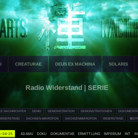
U
CREATURAE
DEUS EX MACHINA
SOLARIS
Radio Widerstand | SERIE
LE NACHRICHTEN
DEMO
DEMONSTRATION
DEMONSTRATIONEN
DOKUMENTA
 WIDERSTAND
SACHSEN-MIKROFON
SACHSENMIKROFON
WIDERSTAND
種ST
4-04-25
ADAMU
DOKU
DOKUMENTAR
ERMITTLUNG
IMPERIUM
INT
I