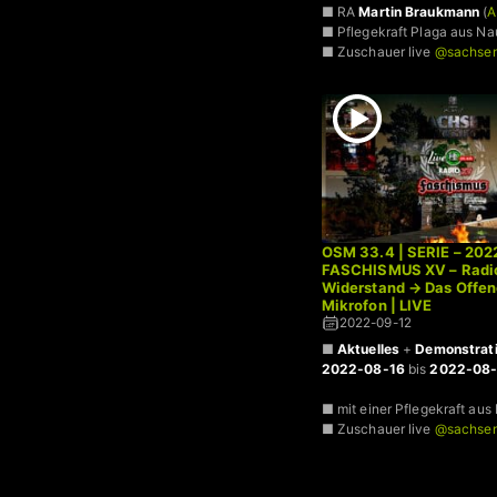
■ RA
Martin Braukmann
(
A
■ Pflegekraft Plaga aus Na
■ Zuschauer live
@sachsen
OSM 33.4 | SERIE – 202
FASCHISMUS XV – Radi
Widerstand → Das Offe
Mikrofon | LIVE
2022-09-12
■
Aktuelles
+
Demonstrat
2022-08-16
bis
2022-08-
■ mit einer Pflegekraft aus
■ Zuschauer live
@sachsen