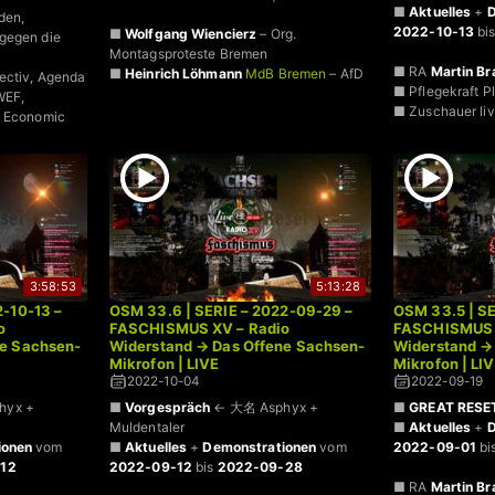
■
Aktuelles
+
D
den,
2022-10-13
bi
■
Wolfgang Wiencierz
– Org.
gegen die
Montagsproteste Bremen
■ RA
Martin B
■
Heinrich Löhmann
MdB Bremen
– AfD
ectiv, Agenda
■ Pflegekraft P
WEF,
■ Zuschauer li
d Economic
3:58:53
5:13:28
2-10-13 –
OSM 33.6 | SERIE – 2022-09-29 –
OSM 33.5 | SE
o
FASCHISMUS XV – Radio
FASCHISMUS 
ne Sachsen-
Widerstand → Das Offene Sachsen-
Widerstand →
Mikrofon | LIVE
Mikrofon | LI
2022-10-04
2022-09-19
hyx +
■
Vorgespräch
← 大名 Asphyx +
■
GREAT RESE
Muldentaler
■
Aktuelles
+
D
ionen
vom
■
Aktuelles
+
Demonstrationen
vom
2022-09-01
bi
12
2022-09-12
bis
2022-09-28
■ RA
Martin B