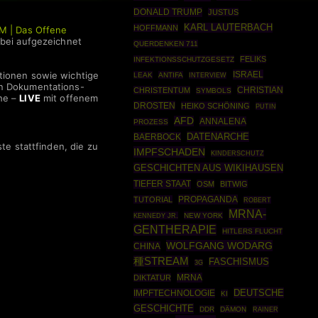
DONALD TRUMP
JUSTUS
KARL LAUTERBACH
HOFFMANN
M | Das Offene
abei aufgezeichnet
QUERDENKEN 711
FELIKS
INFEKTIONSSCHUTZGESETZ
tionen sowie wichtige
ISRAEL
LEAK
ANTIFA
INTERVIEW
en Dokumentations-
CHRISTIAN
CHRISTENTUM
SYMBOLS
he –
LIVE
mit offenem
DROSTEN
HEIKO SCHÖNING
PUTIN
AFD
ANNALENA
PROZESS
DATENARCHE
BAERBOCK
te stattfinden, die zu
IMPFSCHADEN
KINDERSCHUTZ
GESCHICHTEN AUS WIKIHAUSEN
TIEFER STAAT
OSM
BITWIG
PROPAGANDA
TUTORIAL
ROBERT
MRNA-
KENNEDY JR.
NEW YORK
GENTHERAPIE
HITLERS FLUCHT
WOLFGANG WODARG
CHINA
種STREAM
FASCHISMUS
3G
MRNA
DIKTATUR
DEUTSCHE
IMPFTECHNOLOGIE
KI
GESCHICHTE
DDR
DÄMON
RAINER