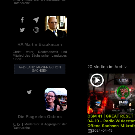
Datenarche
RA Martin Braukmann
Christ, Vater, Rechtsanwalt und
Mitglied des Sächsischen Landtages
für die
20 Medien im Archiv
AFD-LANDTAGSFRAKTION
SACHSEN
OSM 41 | GREAT RESET 
Die Plage des Ostens
04-10 – Radio Widersta
たね | Moderator & Aggregator der
Offene Sachsen-Mikrofo
Datenarche
2024-04-15