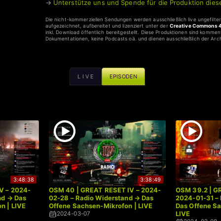
→
Unterstütze uns und Spende für die Produktion die
Die nicht-kommerziellen Sendungen werden ausschließlich live ungefilte
aufgezeichnet, aufbereitet und lizenziert unter der
Creative Commons 4
inkl. Download öffentlich bereitgestellt. Diese Produktionen sind komme
Dokumentationen, keine Podcasts oä. und dienen ausschließlich der Arc
L I V E
EPISODEN
3:48:38
3:38:49
V – 2024-
OSM 40 | GREAT RESET IV – 2024-
OSM 39.2 | GR
nd → Das
02-28 – Radio Widerstand → Das
2024-01-31 –
n | LIVE
Offene Sachsen-Mikrofon | LIVE
Das Offene S
LIVE
2024-03-07