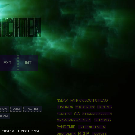
EXT
INT
NSDAP
PATRICK LOCH OTIENO
LUMUMBA
大名 ASPHYX
UKRAINE-
TION
OSM
PROTEST
CIA
KONFLIKT
JOHANNES CLASEN
REAM
CORONA-
MRNA-IMPFSCHADEN
PANDEMIE
FRIEDRICH MERZ
NTERVIEW
LIVESTREAM
MRNA
GEOPOLITIK
YOUTUBE