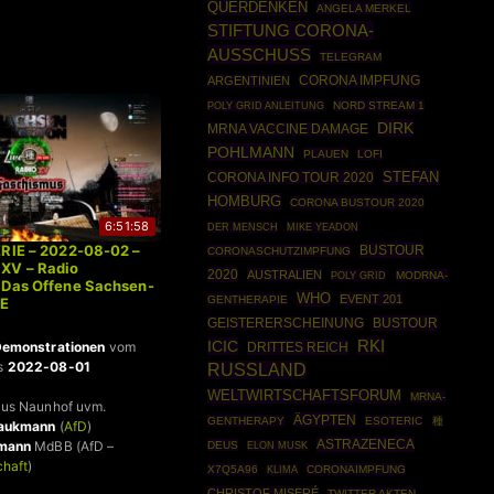
QUERDENKEN
ANGELA MERKEL
STIFTUNG CORONA-
AUSSCHUSS
TELEGRAM
ARGENTINIEN
CORONA IMPFUNG
POLY GRID ANLEITUNG
NORD STREAM 1
DIRK
MRNA VACCINE DAMAGE
POHLMANN
PLAUEN
LOFI
STEFAN
CORONA INFO TOUR 2020
HOMBURG
CORONA BUSTOUR 2020
6:51:58
DER MENSCH
MIKE YEADON
ERIE – 2022-08-02 –
BUSTOUR
CORONASCHUTZIMPFUNG
XV – Radio
2020
AUSTRALIEN
POLY GRID
MODRNA-
 Das Offene Sachsen-
WHO
EVENT 201
GENTHERAPIE
VE
BUSTOUR
GEISTERERSCHEINUNG
ICIC
RKI
emonstrationen
vom
DRITTES REICH
s
2022-08-01
RUSSLAND
WELTWIRTSCHAFTSFORUM
MRNA-
us Naunhof uvm.
ÄGYPTEN
GENTHERAPY
ESOTERIC
種
raukmann
(
AfD
)
ASTRAZENECA
hmann
MdBB (AfD –
DEUS
ELON MUSK
chaft
)
X7Q5A96
CORONAIMPFUNG
KLIMA
CHRISTOF MISERÉ
TWITTER AKTEN