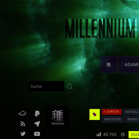
種
ADAM
« ZURÜCK
AKTUEL
PROTESTE
RADIO
49.750
202