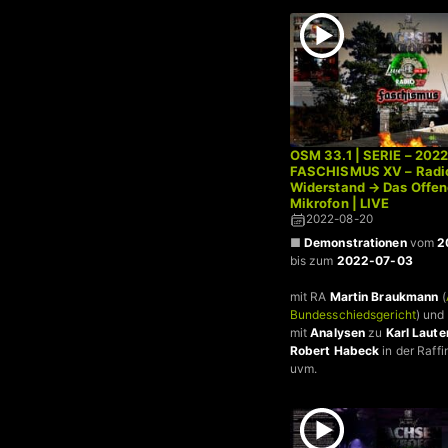
OSM 33.1 | SERIE – 202
FASCHISMUS XV – Radi
Widerstand → Das Offe
Mikrofon | LIVE
2022-08-20
■
Demonstrationen
vom
2
bis zum
2022-07-03
mit RA
Martin Braukmann
(
Bundesschiedsgericht
) und
mit
Analysen
zu
Karl Laut
Robert Habeck
in der Raff
uvm.