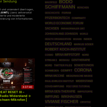
BODO
ser Sendung
MAUSFELD
SCHIFFMANN
MÜNCHEN
rt und unzensiert übertragen,
.0 INTL
Lizenz zeitversetzt
GESCHICHTE
PSIRAM
ntierte und moderierte
PFIZERBIONTECH
COMIRNATY
hivierung von Informationen.
WORLD ECONOMIC FORUM
SACHSEN
PARANORMALER ORT
JOHNSON AND JOHNSON
WORLD
HEALTH ORGANIZATION
INDIEN
WUHAN
DEUTSCHLAND
MARKUS SÖDER
ROBERT KOCH-INSTITUT
MRNA IMFPSTOFF
COSMO
NORD
GENTHERAPIE
STREAM 2
MOSKAU
SOWJETUNION
MORD
TWITTER FILES
CORONA
GEIMPFT
SCHWEDEN
MRNA VACCINE
MEDIZINISCHE MASKE
WIDERSTAND
PAUL-EHRLICH INSTITUT
COVID-IMPFUNG
POLY GRID TUTORIAL
3:37:40
MRNA GEN-THERAPIE
EAT RESET III –
IMPFSTOFFE
 Radio Widerstand →
WIKIHAUSEN
IMPFUNG
achsen-Mikrofon |
VIVIANE FISCHER
CRYPTIC