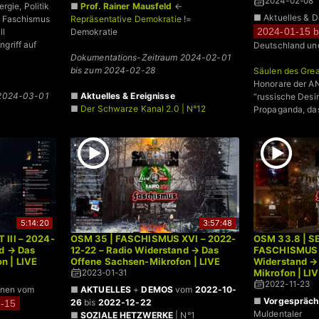
2024-02-08
rgie, Politik
■
Prof. Rainer Mausfeld
←
■ Aktuelles & 
 Faschismus
Repräsentative Demokratie
!=
2024-01-15 b
ll
Demokratie
griff auf
Deutschland un
Dokumentations-Zeitraum 2024-02-01
bis zum 2024-02-28
Säulen des Grea
Honorare der A
 2024-03-01
■
Aktuelles & Ereignisse
“russische Des
■
Der Schwarze Kanal 2.0 | N°12
Propaganda, das
■
Widerstand
5:14:20
3:57:48
 III – 2024-
OSM 35 | FASCHISMUS XVI – 2022-
OSM 33.8 | SE
nd → Das
12-22 – Radio Widerstand → Das
FASCHISMUS 
n | LIVE
Offene Sachsen-Mikrofon | LIVE
Widerstand →
Mikrofon | LI
2023-01-31
2022-11-23
onen vom
■
AKTUELLES
+
DEMOS
vom
2022-10-
■
Vorgespräch
26
bis
2022-12-22
1-15
Muldentaler
■
SOZIALE HETZWERKE
| N°1