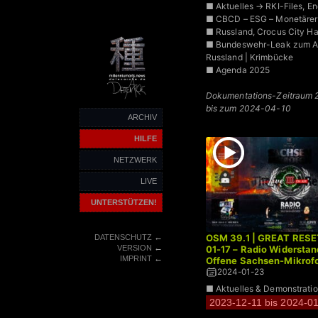
■ Aktuelles → RKI-Files, Ene
■ CBCD – ESG – Monetärer
■ Russland, Crocus City Ha
■ Bundeswehr-Leak zum An
Russland | Krimbücke
■ Agenda 2025
Dokumentations-Zeitraum
bis zum 2024-04-10
ARCHIV
HILFE
NETZWERK
LIVE
UNTERSTÜTZEN!
OSM 39.1 | GREAT RESET
←
DATENSCHUTZ
←
01-17 – Radio Widersta
VERSION
←
IMPRINT
Offene Sachsen-Mikrofo
2024-01-23
■ Aktuelles & Demonstrati
2023-12-11 bis 2024-0