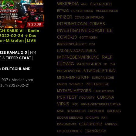
WIKIPEDIA
ÖSTERREICH
ARD
BITWIG
MULDENTALER
HUNTER BIDEN
PFIZER
COVID-19-IMPFUNG
INTERNATIONAL CRIMES
9:20:08
INVESTIGATIVE COMMITTEE
CHISMUS VI – Radio
 2022-02-24 → Das
COVID-19
GÖTTINGEN
n-Mikrofon | LIVE
IMPFGESCHÄDIGTE
DIVI
NATIONALSOZIALISMUS
ZE KANAL 2.0
| N°4
RALF
IMPFNEBENWIRKUNG
T
&
TIEFER STAAT
|
LUDWIG
MANIPULATION
JVA
2G
n
DEUTSCHLAND
BITWIG ANLEITUNG
BREMERVÖRDE
MRNA-IMPFSTOFF
EUROPÄISCHE
| 937+ Medien vom
POLTERGEIST
UNION
SCHWEIZ
 zum 2022-02-21
MYTHEN METZGER
DYATLOV PASS
PCR TEST
CORONA
POLARITY
VIRUS
SPD
MRNA-GENTHERAPEUTIKA
NWO
BLACKROCK
SKEPTIKER
CALMING
EDGAR SIEMUND
ICIC.LAW
RKI-
OLAF SCHOLZ
DOKUMENTE
ASPHYX
FRANKREICH
FLUTOPFERHILFE