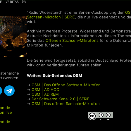
AE
VERITAS
“Radio Widerstand” ist eine Serien-Auskopplung der
OS
Sachsen-Mikrofon | SERIE
, die nur live gesendet und d
wird.
Archiviert werden Proteste, Widerstand und Demonstra
Aktuelle Nachrichten + Informationen zu diesen Them
Serie des
Offenen Sachsen-Mikrofons
für die Datenarc
Mikrofon für jeden.
Die Serie wird fortgesetzt, sobald in Deutschland Protes
| SERIE
wirklichen Veränderungen führen sollen.
Datenarche
Weitere Sub-Serien des OSM
Netzwerken
→
OSM | Das Offene Sachsen-Mikrofon
→
OSM | AD HOC
→
OSM | AD REM
→
Der Schwarze Kanal 2.0 | SERIE
→
OSM | Das offene Samhain-Mikrofon
on.de
on.live
and.de