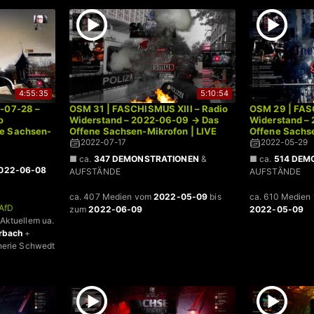
4:55:35
5:10:54
2-07-28 –
OSM 31 | FASCHISMUS XIII – Radio
OSM 29 | FAS
o
Widerstand – 2022-06-09 → Das
Widerstand –
ne Sachsen-
Offene Sachsen-Mikrofon | LIVE
Offene Sachse
2022-07-17
2022-05-29
■ ca.
347 DEMONSTRATIONEN
&
■ ca.
514 DEM
022-06-08
AUFSTÄNDE
AUFSTÄNDE
ca. 407 Medien vom
2022-05-09
bis
ca. 610 Medien
AfD
zum
2022-06-09
2022-05-09
 Aktuellem ua.
erbach
+
inerie Schwedt