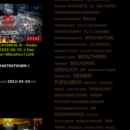
NATO-AKTE
EU
BILL GATES
RUSSIA
AFRIKANISCHER KONTINENT
BERLIN
SCHATTENWESEN
UKRAINEKRIEG
ERICH VON DAENIKEN
SERGEY FILBERT
P.L.O. LUMUMBA
MRNA IMPFUNG
PRÄ-ASTRONAUTIK
4:53:53
3121534312
CHISMUS XI – Radio
TRANSKOMMUNIKATION
 2022-05-10 → Das
ANTHONY FAUCI
AUF DEN SPUREN DER
n-Mikrofon | LIVE
BOSCHIMO
ALLMÄCHTIGEN
WOLFGANG
HORROR
ONSTRATIONEN
&
GREULICH
ZDF
WIRTSCHAFTSKRISE
REINER
IM DIALOG
 vom
2022-03-24
bis
FUELLMICH
IMPFTOT
UKRAINE-
TIEFENSTAAT
KRIEG
DJATLOW PASS
MRNA-IMPFSTOFFE
AFRIKA
MYSTERY KURZMELDUNGEN
UAP
MEDIENMANIPULATION
CORONAVIRUS
MICHAEL
JENS
DANIELE GANSER
KRETSCHMER
SPAHN
DRESDEN
MUSIC
NIEDERLANDE