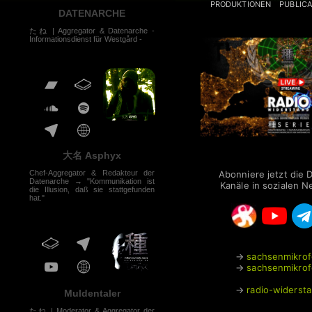
PRODUKTIONEN
PUBLIC
DATENARCHE
たね | Aggregator & Datenarche -
Informationsdienst für Westgård -
Radio Widerstand 
大名 Asphyx
Abonniere jetzt die 
Chef-Aggregator & Redakteur der
Datenarche → "Kommunikation ist
Kanäle in sozialen 
die Illusion, daß sie stattgefunden
hat."
→
sachsenmikrof
→
sachsenmikrof
→
radio-widerst
Muldentaler
たね | Moderator & Aggregator der