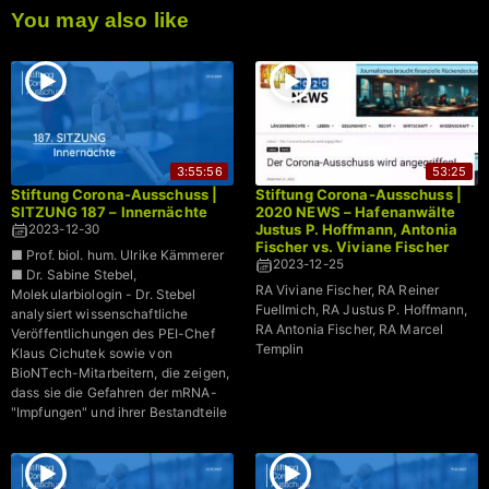
You may also like
3:55:56
53:25
Stiftung Corona-Ausschuss |
Stiftung Corona-Ausschuss |
SITZUNG 187 – Innernächte
2020 NEWS – Hafenanwälte
Justus P. Hoffmann, Antonia
2023-12-30
Fischer vs. Viviane Fischer
■ Prof. biol. hum. Ulrike Kämmerer
2023-12-25
■ Dr. Sabine Stebel,
RA Viviane Fischer, RA Reiner
Molekularbiologin - Dr. Stebel
Fuellmich, RA Justus P. Hoffmann,
analysiert wissenschaftliche
RA Antonia Fischer, RA Marcel
Veröffentlichungen des PEI-Chef
Templin
Klaus Cichutek sowie von
BioNTech-Mitarbeitern, die zeigen,
dass sie die Gefahren der mRNA-
"Impfungen" und ihrer Bestandteile
ganz genau einschätzen konnten