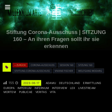
Stiftung Corona-Ausschuss | SITZUNG
160 – An ihren Fragen sollt ihr sie
erkennen
« ZURÜCK
CORONA-AUSSCHUSS
SESSION 160
SITZUNG 160
STIFTUNG CORONA-AUSSCHUSS
VIVIANE FISCHER
WOLFGANG WODARG
155
2023-06-17
ADAMU
DEUTSCHLAND
ERMITTLUNG
EUROPA
IMPERIUM
INFERNUM
INTERVIEW
LEX
LIVESTREAM
MORTEM
PUBLICAE
VERITAS
VITA