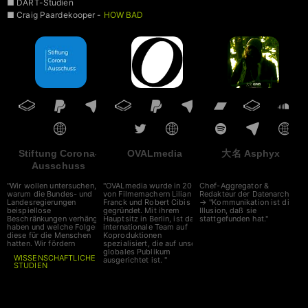
■ DART-Studien
■ Craig Paardekooper -
HOW BAD
IS MY BATCH
■ VAIDS
Stiftung Corona-
OVALmedia
大名 Asphyx
Ausschuss
"Wir wollen untersuchen,
"OVALmedia wurde in 2002
Chef-Aggregator &
warum die Bundes- und
von Filmemachern Lilian
Redakteur der Datenarche
Landesregierungen
Franck und Robert Cibis
→ "Kommunikation ist die
beispiellose
gegründet. Mit ihrem
Illusion, daß sie
Beschränkungen verhängt
Hauptsitz in Berlin, ist das
stattgefunden hat."
haben und welche Folgen
internationale Team auf
diese für die Menschen
Koproduktionen
hatten. Wir fördern
spezialisiert, die auf unser
globales Publikum
WISSENSCHAFTLICHE
ausgerichtet ist. "
STUDIEN
auf diesem Gebiet. Unser
Spenden bitte an
Corona-Ausschuss nimmt
zeitnah seine Arbeit auf, die
IBAN
DE6641660124001717
Sitzungen werden live