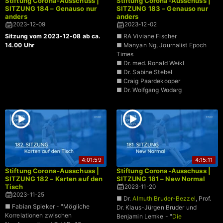
Stiftung Corona-Ausschuss |
Stiftung Corona-Ausschuss |
SITZUNG 184 – Genauso nur
SITZUNG 183 – Genauso nur
anders
anders
2023-12-09
2023-12-02
Sitzung vom 2023-12-08 ab ca.
■ RA Viviane Fischer
14.00 Uhr
■ Manyan Ng, Journalist Epoch
Times
■ Dr. med. Ronald Weikl
■ Dr. Sabine Stebel
■ Craig Paardekooper
■ Dr. Wolfgang Wodarg
4:01:59
4:15:11
Stiftung Corona-Ausschuss |
Stiftung Corona-Ausschuss |
SITZUNG 182 – Karten auf den
SITZUNG 181 – New Normal
Tisch
2023-11-20
2023-11-25
■ Dr.
Almuth Bruder-Bezzel
, Prof.
■ Fabian Spieker - "Mögliche
Dr. Klaus-Jürgen Bruder und
Korrelationen zwischen
Benjamin Lemke - "
Die