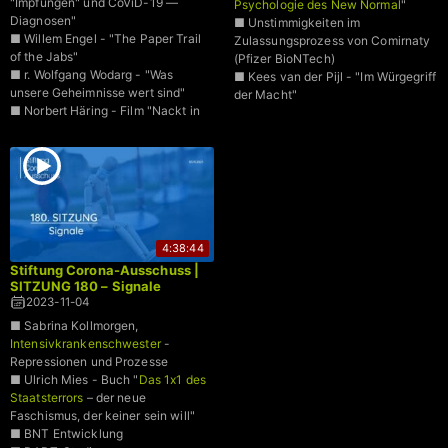
"Impfungen" und CoViD-19 —
Psychologie des New Normal
"
Diagnosen"
■ Unstimmigkeiten im
■ Willem Engel - "The Paper Trail
Zulassungsprozess von Comirnaty
of the Jabs"
(Pfizer BioNTech)
■ r. Wolfgang Wodarg - "Was
■ Kees van der Pijl - "Im Würgegriff
unsere Geheimnisse wert sind"
der Macht"
■ Norbert Häring - Film "Nackt in
der Gesundheits-Cloud"
4:38:44
Stiftung Corona-Ausschuss |
SITZUNG 180 – Signale
2023-11-04
■ Sabrina Kollmorgen,
Intensivkrankenschwester
-
Repressionen und Prozesse
■ Ulrich Mies - Buch "
Das 1x1 des
Staatsterrors
– der neue
Faschismus, der keiner sein will"
■ BNT Entwicklung