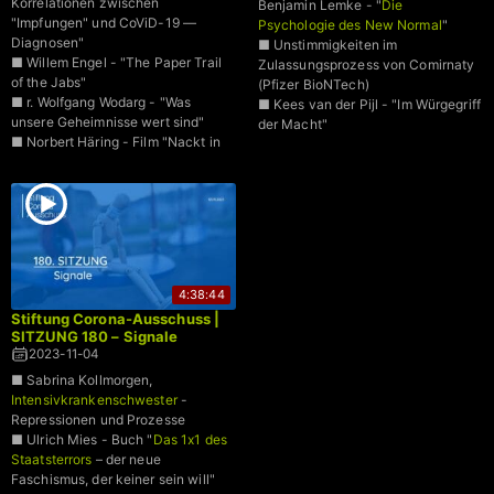
Korrelationen zwischen
Benjamin Lemke - "
Die
"Impfungen" und CoViD-19 —
Psychologie des New Normal
"
Diagnosen"
■ Unstimmigkeiten im
■ Willem Engel - "The Paper Trail
Zulassungsprozess von Comirnaty
of the Jabs"
(Pfizer BioNTech)
■ r. Wolfgang Wodarg - "Was
■ Kees van der Pijl - "Im Würgegriff
unsere Geheimnisse wert sind"
der Macht"
■ Norbert Häring - Film "Nackt in
der Gesundheits-Cloud"
4:38:44
Stiftung Corona-Ausschuss |
SITZUNG 180 – Signale
2023-11-04
■ Sabrina Kollmorgen,
Intensivkrankenschwester
-
Repressionen und Prozesse
■ Ulrich Mies - Buch "
Das 1x1 des
Staatsterrors
– der neue
Faschismus, der keiner sein will"