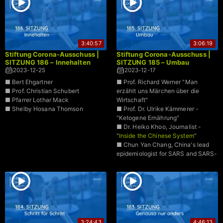
3:40:57
3:06:19
Stiftung Corona-Ausschuss |
Stiftung Corona-Ausschuss |
SITZUNG 186 – Innehalten
SITZUNG 185 – Umbau
2023-12-25
2023-12-17
■ Bert Ehgartner
■ Prof. Richard Werner "Man
■ Prof. Christian Schubert
erzählt uns Märchen über die
■ Pfarrer Lothar Mack
Wirtschaft"
■ Shelby Hosana Thomson
■ Prof. Dr. Ulrike Kämmerer -
"Ketogene Ernährung"
■ Dr. Heiko Khoo, Journalist -
"
Inside the Chinese System
"
■ Chun Yan Chang, China's lead
epidemiologist for SARS and SARS-
CoV-2
3:24:43
4:46:13