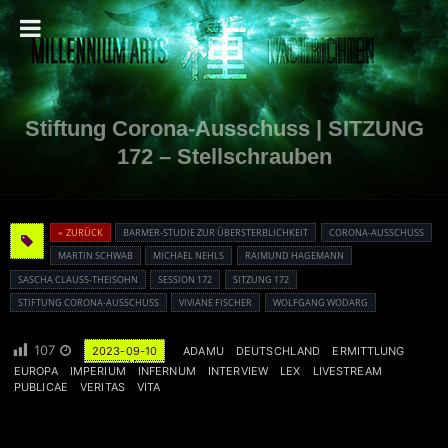
Stiftung Corona-Ausschuss | SITZUNG
172 – Stellschrauben
« ZURÜCK
BARMER-STUDIE ZUR ÜBERSTERBLICHKEIT
CORONA-AUSSCHUSS
MARTIN SCHWAB
MICHAEL NEHLS
RAIMUND HAGEMANN
SASCHA CLAUSS-THEISOHN
SESSION 172
SITZUNG 172
STIFTUNG CORONA-AUSSCHUSS
VIVIANE FISCHER
WOLFGANG WODARG
107
2023-09-10
ADAMU
DEUTSCHLAND
ERMITTLUNG
EUROPA
IMPERIUM
INFERNUM
INTERVIEW
LEX
LIVESTREAM
PUBLICAE
VERITAS
VITA