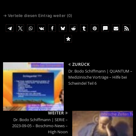
zeitnah seine Arbeit auf, die
IBAN
DE6641660124001717
Sitzungen werden live
0700
gestreamt."
BIC
GENODEM1LPS
→ Verteile diesen Eintrag weiter (
0
)
ZURÜCK
Dr. Bodo Schiffmann | QUANTUM –
Medizinische Vorträge – Hilfe bei
Schwindel Teil 6
WEITER
Dr. Bodo Schiffmann | SERIE –
2023-09-05 – Boschimo-News –
High Noon