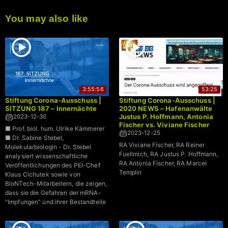
You may also like
3:55:56
53:25
Stiftung Corona-Ausschuss |
Stiftung Corona-Ausschuss |
SITZUNG 187 – Innernächte
2020 NEWS – Hafenanwälte
Justus P. Hoffmann, Antonia
2023-12-30
Fischer vs. Viviane Fischer
■ Prof. biol. hum. Ulrike Kämmerer
2023-12-25
■ Dr. Sabine Stebel,
RA Viviane Fischer, RA Reiner
Molekularbiologin - Dr. Stebel
Fuellmich, RA Justus P. Hoffmann,
analysiert wissenschaftliche
RA Antonia Fischer, RA Marcel
Veröffentlichungen des PEI-Chef
Templin
Klaus Cichutek sowie von
BioNTech-Mitarbeitern, die zeigen,
dass sie die Gefahren der mRNA-
"Impfungen" und ihrer Bestandteile
ganz genau einschätzen konnten