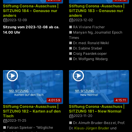
Stiftung Corona-Ausschuss |
Stiftung Corona-Ausschuss |
SITZUNG 184 – Genauso nur
SITZUNG 183 – Genauso nur
anders
anders
2023-12-09
2023-12-02
Sitzung vom 2023-12-08 ab ca.
■ RA Viviane Fischer
14.00 Uhr
■ Manyan Ng, Journalist Epoch
Times
■ Dr. med. Ronald Weikl
■ Dr. Sabine Stebel
■ Craig Paardekooper
■ Dr. Wolfgang Wodarg
4:01:59
4:15:11
Stiftung Corona-Ausschuss |
Stiftung Corona-Ausschuss |
SITZUNG 182 – Karten auf den
SITZUNG 181 – New Normal
Tisch
2023-11-20
2023-11-25
■ Dr. Almuth Bruder-Bezzel, Prof.
■ Fabian Spieker - "Mögliche
Dr.
Klaus-Jürgen Bruder
und