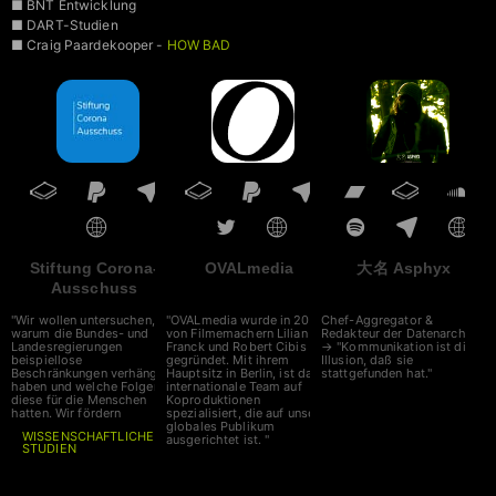
■ BNT Entwicklung
■ DART-Studien
■ Craig Paardekooper -
HOW BAD
IS MY BATCH
■ VAIDS
Stiftung Corona-
OVALmedia
大名 Asphyx
Ausschuss
"Wir wollen untersuchen,
"OVALmedia wurde in 2002
Chef-Aggregator &
warum die Bundes- und
von Filmemachern Lilian
Redakteur der Datenarche
Landesregierungen
Franck und Robert Cibis
→ "Kommunikation ist die
beispiellose
gegründet. Mit ihrem
Illusion, daß sie
Beschränkungen verhängt
Hauptsitz in Berlin, ist das
stattgefunden hat."
haben und welche Folgen
internationale Team auf
diese für die Menschen
Koproduktionen
hatten. Wir fördern
spezialisiert, die auf unser
globales Publikum
WISSENSCHAFTLICHE
ausgerichtet ist. "
STUDIEN
auf diesem Gebiet. Unser
Spenden bitte an
Corona-Ausschuss nimmt