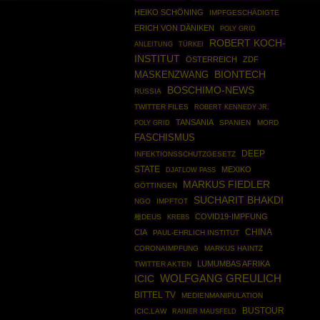
HEIKO SCHÖNING
IMPFGESCHÄDIGTE
ERICH VON DÄNIKEN
POLY GRID
ROBERT KOCH-
ANLEITUNG
TÜRKEI
INSTITUT
ÖSTERREICH
ZDF
BIONTECH
MASKENZWANG
BOSCHIMO-NEWS
RUSSIA
TWITTER FILES
ROBERT KENNEDY JR.
TANSANIA
POLY GRID
SPANIEN
MORD
FASCHISMUS
DEEP
INFEKTIONSSCHUTZGESETZ
STATE
MEXIKO
DJATLOW PASS
MARKUS FIEDLER
GÖTTINGEN
SUCHARIT BHAKDI
NGO
IMPFTOT
COVID19-IMPFUNG
種DEUS
KREBS
CHINA
CIA
PAUL-EHRLICH INSTITUT
CORONAIMPFUNG
MARKUS HAINTZ
LUMUMBAS AFRIKA
TWITTER AKTEN
ICIC
WOLFGANG GREULICH
BITTEL TV
MEDIENMANIPULATION
BUSTOUR
ICIC.LAW
RAINER MAUSFELD