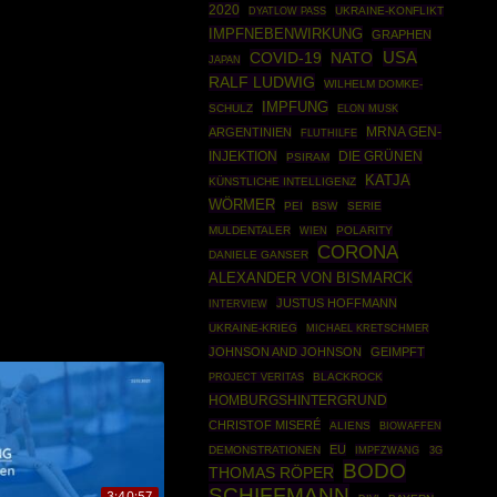
2020
UKRAINE-KONFLIKT
DYATLOW PASS
IMPFNEBENWIRKUNG
GRAPHEN
USA
COVID-19
NATO
JAPAN
RALF LUDWIG
WILHELM DOMKE-
IMPFUNG
SCHULZ
ELON MUSK
MRNA GEN-
ARGENTINIEN
FLUTHILFE
INJEKTION
DIE GRÜNEN
PSIRAM
KATJA
KÜNSTLICHE INTELLIGENZ
WÖRMER
PEI
BSW
SERIE
MULDENTALER
POLARITY
WIEN
CORONA
DANIELE GANSER
ALEXANDER VON BISMARCK
JUSTUS HOFFMANN
INTERVIEW
UKRAINE-KRIEG
MICHAEL KRETSCHMER
JOHNSON AND JOHNSON
GEIMPFT
BLACKROCK
PROJECT VERITAS
HOMBURGSHINTERGRUND
CHRISTOF MISERÉ
ALIENS
BIOWAFFEN
EU
DEMONSTRATIONEN
IMPFZWANG
3G
BODO
THOMAS RÖPER
SCHIFFMANN
3:40:57