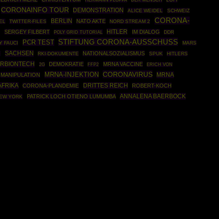
DER MENSCH
CORONAINFO TOUR
DEMONSTRATION
ALICE WEIDEL
SCHWEIZ
CORONA-
BERLIN
NATO AKTE
EL
TWITTER-FILES
NORD STREAM 2
HITLER
SERGEY FILBERT
IM DIALOG
X
POLY GRID TUTORIAL
DDR
STIFTUNG CORONA-AUSSCHUSS
PCR TEST
 FAUCI
MARS
SACHSEN
NATIONALSOZIALISMUS
G
RKI-DOKUMENTE
SPUK
HITLERS
ERBIONTECH
DEMOKRATIE
MRNA VACCINE
FFP2
2G
ERICH VON
CORONAVIRUS
MRNA-INJEKTION
MRNA
MANIPULATION
AFRIKA
DRITTES REICH
CORONA-PLANDEMIE
ROBERT-KOCH
ANNALENA BAERBOCK
PATRICK LOCH OTIENO LUMUMBA
EW YORK