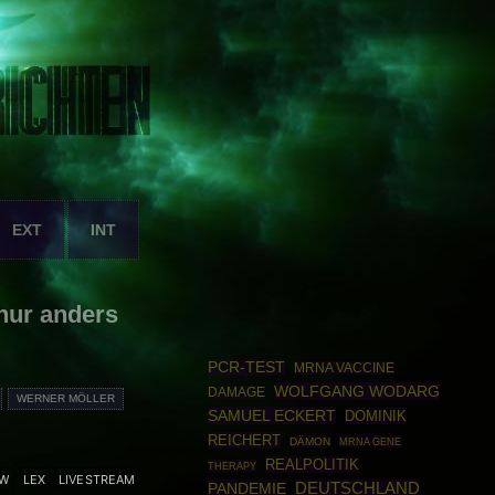
EXT
INT
nur anders
PCR-TEST
MRNA VACCINE
WOLFGANG WODARG
DAMAGE
WERNER MÖLLER
SAMUEL ECKERT
DOMINIK
REICHERT
DÄMON
MRNA GENE
REALPOLITIK
THERAPY
EW
LEX
LIVESTREAM
PANDEMIE
DEUTSCHLAND