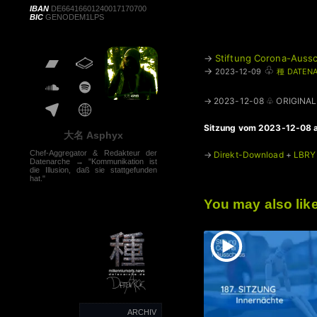
IBAN
DE66416601240017170700
BIC
GENODEM1LPS
→
Stiftung Corona-Aussc
♧
→
2023-12-09
種 DATENA
→ 2023-12-08 ♧ ORIGINAL
Sitzung vom 2023-12-08 a
大名 Asphyx
Chef-Aggregator & Redakteur der
→
Direkt-Download
+
LBRY 
Datenarche → "Kommunikation ist
die Illusion, daß sie stattgefunden
hat."
You may also lik
ARCHIV