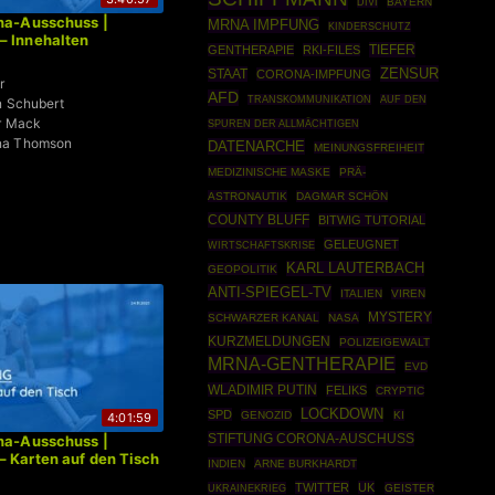
BAYERN
DIVI
na-Ausschuss |
MRNA IMPFUNG
KINDERSCHUTZ
– Innehalten
TIEFER
GENTHERAPIE
RKI-FILES
ZENSUR
STAAT
CORONA-IMPFUNG
r
AFD
TRANSKOMMUNIKATION
AUF DEN
an Schubert
ar Mack
SPUREN DER ALLMÄCHTIGEN
na Thomson
DATENARCHE
MEINUNGSFREIHEIT
MEDIZINISCHE MASKE
PRÄ-
ASTRONAUTIK
DAGMAR SCHÖN
COUNTY BLUFF
BITWIG TUTORIAL
GELEUGNET
WIRTSCHAFTSKRISE
KARL LAUTERBACH
GEOPOLITIK
ANTI-SPIEGEL-TV
ITALIEN
VIREN
MYSTERY
SCHWARZER KANAL
NASA
KURZMELDUNGEN
POLIZEIGEWALT
MRNA-GENTHERAPIE
EVD
WLADIMIR PUTIN
FELIKS
CRYPTIC
LOCKDOWN
SPD
GENOZID
KI
4:01:59
STIFTUNG CORONA-AUSCHUSS
na-Ausschuss |
 Karten auf den Tisch
INDIEN
ARNE BURKHARDT
TWITTER
UK
UKRAINEKRIEG
GEISTER