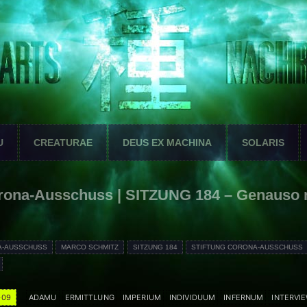
U
CREATURAE
DEUS EX MACHINA
SOLARIS
orona-Ausschuss | SITZUNG 184 – Genauso 
A-AUSSCHUSS
MARCO SCHMITZ
SITZUNG 184
STIFTUNG CORONA-AUSSCHUSS
-09
ADAMU
ERMITTLUNG
IMPERIUM
INDIVIDUUM
INFERNUM
INTERVI