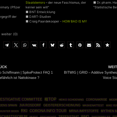
Staatsterrors
– der neue Faschismus, der
■ Dr. pharm. H
rnaty (Pfizer
keiner sein will"
"Statistische B
■ BNT Entwicklung
rgegriff der
■ DART-Studien
■ Craig Paardekooper -
HOW BAD IS MY
BATCH
■ VAIDS
 weiter (
0
)
ÜCK
WEI
o Schiffmann | SpikeProtect FAQ 1
BITWIG | GRID – Additive Synthes
efährlich ist Nattokinase ?
Voice St
種TOP
VESTIGATIVE COMMITTEE
CORONAKRISE
HEIKO SCHOENING
MODR
JVA ROSDORF
JENS SPAHN
GEISTERERSCHEINUNG
MASKENATTEST
MIKE YE
RKI
CORONA INFO TOUR
MRNA-IMPFSTOFFE
MYTHEN 
HUNTER BIDEN
WHO
SCHAFTSFORUM
TIEFENSTAAT
FR
MUSIC
GESCHICHTE
TWITTERFILES