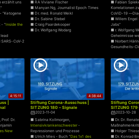
 erzählt uns
■ RA Viviane Fischer
■ Fabian Spieke
t"
■ Manyan Ng, Journalist Epoch Times
Korrelationen 
 - "Ketogene
■ Dr. med. Ronald Weikl
CoViD-19 —Dia
■ Dr. Sabine Stebel
■ Willem Engel -
 - "
Inside the
■ Craig Paardekooper
Jabs"
■ Dr. Wolfgang Wodarg
■ r. Wolfgang W
 lead
Geheimnisse wer
nd SARS-CoV-2
■ Norbert Härin
Gesundheits-Cl
4:15:11
4:38:44
uss |
Stiftung Corona-Ausschuss |
Stiftung Coro
mal
SITZUNG 180 – Signale
SITZUNG 179 –
2023-11-04
2023-10-28
, Prof. Dr.
■ Sabrina Kollmorgen,
■ Dr. Dr. Renat
enjamin
Intensivkrankenschwester
-
Maßnahmenkritik
des New
Repressionen und Prozesse
■ Holger Thiese
■ Ulrich Mies - Buch "
Das 1x1 des
■ Dr. Konrad Bre