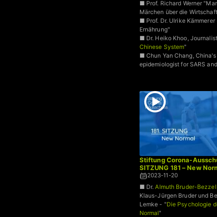
■ Prof. Richard Werner "Man
Märchen über die Wirtschaf
■ Prof. Dr. Ulrike Kämmerer
Ernährung"
■ Dr. Heiko Khoo, Journalist
Chinese System
"
■ Chun Yan Chang, China's
epidemiologist for SARS a
Stiftung Corona-Aussch
SITZUNG 181 – New Nor
2023-11-20
■ Dr.
Almuth Bruder-Bezzel
Klaus-Jürgen Bruder und B
Lemke - "
Die Psychologie 
Normal
"