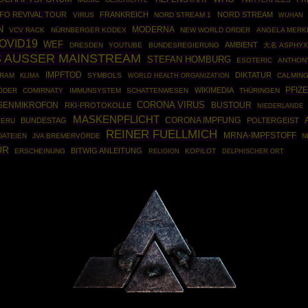
FO REVIVAL TOUR
FRANKREICH
NORD STREAM
VIRUS
NORD STREAM 1
WUHAN
N
MODERNA
VCV RACK
NÜRNBERGER KODEX
NEW WORLD ORDER
ANGELA MERK
OVID19
WEF
AMBIENT
DRESDEN
YOUTUBE
BUNDESREGIERUNG
大名 ASPHY
S AUSSER MAINSTREAM
STEFAN HOMBURG
ESOTERIC
ANTHONY
IMPFTOD
DIKTATUR
RAM
SYMBOLS
WORLD HEALTH ORGANIZATION
CALMIN
KLIMA
PFIZ
WIKIMEDIA
ÖDER
COMIRNATY
IMMUNSYSTEM
SCHATTENWESEN
THÜRINGEN
CORONA VIRUS
SENMIKROFON
BUSTOUR
RKI-PROTOKOLLE
NIEDERLANDE
MASKENPFLICHT
BUNDESTAG
CORONA IMPFUNG
POLTERGEIST
PERU
REINER FUELLMICH
MRNA-IMPFSTOFF
DATEIEN
JVA BREMERVÖRDE
N
UR
BITWIG ANLEITUNG
ERSCHEINUNG
KOPILOT
RELIGION
DELPHISCHER ORT
Powered By :