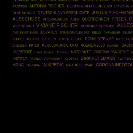
NDR
ANTONIA FISCHER
CORONA INFO TOUR 2020
CORONA IN
PROZESS
JUSTUS P. HOFFMAN
DEUTSCHLAND GESCHICHTE
OLAF SCHOLZ
C
AUSSCHUSS
PFIZER
PROPAGANDA
QUERDENKEN
ALIEN
ALLE
VIVIANE FISCHER
WIDERSTAND
MRNA-IMPFSCHADEN
ÄGYPTEN
ANTISEMITISMUS
DEMO
AHRWEILER
TELEG
PARANORMALER ORT
DONALD TRUMP
FLUCHT
JOHANNES CLASEN
ANTIFA
GLITCH
MARKUS S
UFO
AGENDA 2030
SACH
KRIEG
P.L.O. LUMUMBA
PLAUEN
DAENIKEN
IMFPSTOFF
NATO-AKTE
CORONA-PANDEMIE
GRIPPE
DYATLOV PASS
DIRK POHLMANN
INSTITUT
PROJECT DARKKNIGHT
X7Q5A96
TWITTER-
WIKIPEDIA
CORONA INFOTO
MRNA
MARTIN SCHWAB
TANZANIA