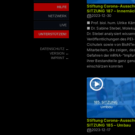
Stiftung Corona-Aussch
HILFE
SITZUNG 187 – Innernäc
2023-12-30
NETZWERK
■ Prof. biol. hum. Ulrike K
LIVE
■ Dr. Sabine Stebel, Moleku
Dr. Stebel analysiert wissen
UNTERSTÜTZEN!
Veröffentlichungen des PEI
Cichutek sowie von BioNTe
←
DATENSCHUTZ
Mitarbeitern, die zeigen, das
←
VERSION
Gefahren der mRNA-"Impfu
←
IMPRINT
ihrer Bestandteile ganz gen
einschätzen konnten
Stiftung Corona-Aussch
SITZUNG 185 – Umbau
2023-12-17