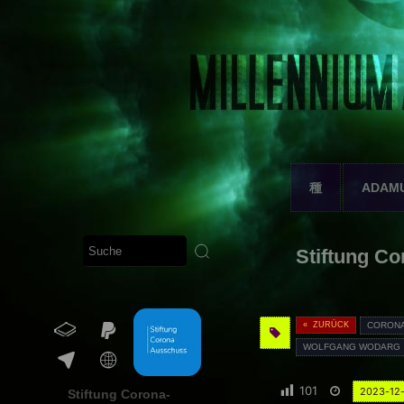
種
ADAM
Stiftung C
« ZURÜCK
CORON
WOLFGANG WODARG
101
2023-12
Stiftung Corona-