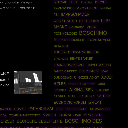
ISRAEL
SCHWAB
B0108
ASPHYX
ans-Joachim Kremer -
eweise für Turbokrebs"
AFRIKANISCHER KONTINENT
NSDAP
IMPFSCHADEN
FBI
FFP2
GRAPHENOXID
EPSTEIN FILES
MASKE
MRNA-
HOMBURG
BOSCHIMO
TECHNOLOGIE
ÜBERSTERBLICHKEIT
EDGAR SIEMUND
METABIOTA
IMPFNEBENWIRKUNGEN
BEATE BAHNER
SINSHEIM
TRANSHUMANISMUS
COVID-IMPFUNG
3121534312
JAMES O'KEEFE
NWO
TER
ADOLF
BUNDESWEHR
GESCHÄDIGT
izer +
HITLER
COVID-19-IMPFUNG
ARNE
acking
WIKIHAUSEN
SCHMITT
SHADOW
WORLD
EVENT 201
PEOPLE
PUTIN
GREAT
ECONOMIC FORUM
PARANORMAL
NA-GENTHERAPIE
EUROPÄISCHE UNION
KLIMAWANDEL
MWGFD
MRNA GEN-
KANADA
COVID19-IMPFSTOFFE
LEAK
ADON
BOSCHIMO DES
DEUTSCHE GESCHICHTE
METZGER
IEDRICH MERZ
CHRISTENTUM
HERMANN PLOPPA
LOFI