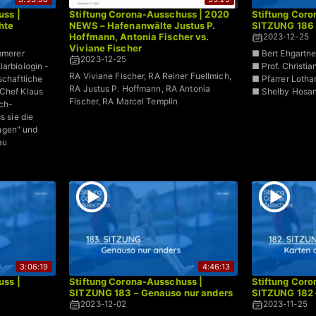
uss |
Stiftung Corona-Ausschuss | 2020
Stiftung Coro
hte
NEWS – Hafenanwälte Justus P.
SITZUNG 186 
Hoffmann, Antonia Fischer vs.
2023-12-25
Viviane Fischer
ämmerer
■ Bert Ehgartne
2023-12-25
larbiologin -
■ Prof. Christi
RA Viviane Fischer, RA Reiner Fuellmich,
schaftliche
■ Pfarrer Loth
RA Justus P. Hoffmann, RA Antonia
-Chef Klaus
■ Shelby Hosa
Fischer, RA Marcel Templin
ch-
s sie die
ngen" und
au
3:06:19
4:46:13
uss |
Stiftung Corona-Ausschuss |
Stiftung Coro
SITZUNG 183 – Genauso nur anders
SITZUNG 182 –
2023-12-02
2023-11-25