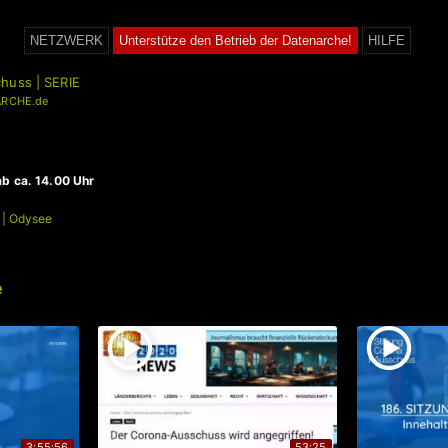
NETZWERK
Unterstütze den Betrieb der Datenarche!
HILFE
huss | SERIE
RCHE.de
b ca. 14.00 Uhr
| Odysee
e
3:55:56
53:25