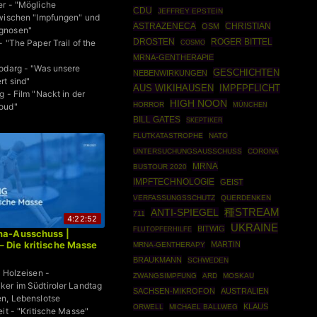
r - "Mögliche
CDU
JEFFREY EPSTEIN
zwischen "Impfungen" und
ASTRAZENECA
CHRISTIAN
OSM
gnosen"
DROSTEN
ROGER BITTEL
 "The Paper Trail of the
COSMO
MRNA-GENTHERAPIE
odarg - "Was unsere
GESCHICHTEN
NEBENWIRKUNGEN
t sind"
AUS WIKIHAUSEN
IMPFPFLICHT
g - Film "Nackt in der
HIGH NOON
HORROR
MÜNCHEN
oud"
BILL GATES
SKEPTIKER
FLUTKATASTROPHE
NATO
UNTERSUCHUNGSAUSSCHUSS
CORONA
MRNA
BUSTOUR 2020
IMPFTECHNOLOGIE
GEIST
VERFASSUNGSSCHUTZ
QUERDENKEN
種STREAM
ANTI-SPIEGEL
711
4:22:52
UKRAINE
BITWIG
FLUTOPFERHILFE
na-Ausschuss |
 Die kritische Masse
MARTIN
MRNA-GENTHERAPY
BRAUKMANN
SCHWEDEN
e Holzeisen -
ZWANGSIMPFUNG
ARD
MOSKAU
er im Südtiroler Landtag
SACHSEN-MIKROFON
AUSTRALIEN
n, Lebenslotse
KLAUS
ORWELL
MICHAEL BALLWEG
it - "Kritische Masse"