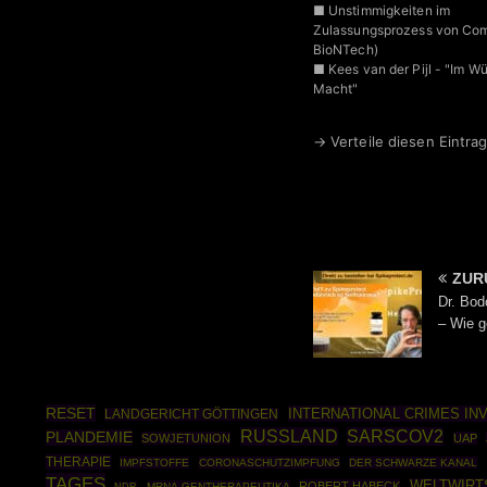
■ Unstimmigkeiten im
Zulassungsprozess von Comi
BioNTech)
■ Kees van der Pijl - "Im Wü
Macht"
→ Verteile diesen Eintrag
ZUR
Dr. Bod
– Wie g
RESET
INTERNATIONAL CRIMES IN
LANDGERICHT GÖTTINGEN
RUSSLAND
SARSCOV2
PLANDEMIE
SOWJETUNION
UAP
THERAPIE
IMPFSTOFFE
CORONASCHUTZIMPFUNG
DER SCHWARZE KANAL
TAGES
WELTWIRT
ROBERT HABECK
MRNA-GENTHERAPEUTIKA