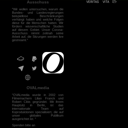
VERITAS
VITA
Ausschuss
"Wir wollen untersuchen, warum die
Bundes- und Landesregierungen
beispiellose Beschränkungen
verhängt haben und welche Folgen
diese für die Menschen hatten. Wir
fördern wissenschaftliche Studien
auf diesem Gebiet. Unser Corona-
Ausschuss nimmt zeitnah seine
Arbeit auf, die Sitzungen werden live
gestreamt."
OVALmedia
"OVALmedia wurde in 2002 von
Filmemachern Lilian Franck und
Robert Cibis gegründet. Mit ihrem
Hauptsitz in Berlin, ist das
internationale Team auf
Koproduktionen spezialisiert, die auf
unser globales Publikum
ausgerichtet ist. "
Spenden bitte an