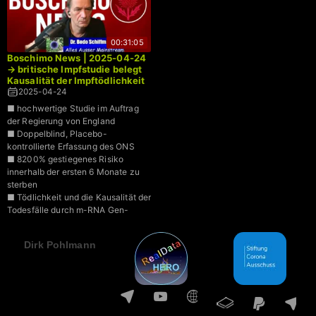
00:31:05
Boschimo News | 2025-04-24
→ britische Impfstudie belegt
Kausalität der Impftödlichkeit
2025-04-24
■ hochwertige Studie im Auftrag
der Regierung von England
■ Doppelblind, Placebo-
kontrollierte Erfassung des ONS
■ 8200% gestiegenes Risiko
innerhalb der ersten 6 Monate zu
sterben
■ Tödlichkeit und die Kausalität der
Todesfälle durch m-RNA Gen-
Therapie
Dirk Pohlmann