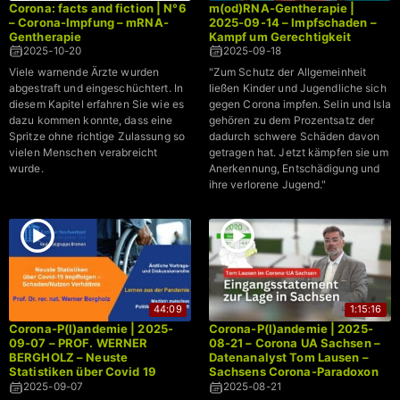
Corona: facts and fiction | N°6
m(od)RNA-Gentherapie |
– Corona-Impfung – mRNA-
2025-09-14 – Impfschaden –
Gentherapie
Kampf um Gerechtigkeit
2025-10-20
2025-09-18
Viele warnende Ärzte wurden
"Zum Schutz der Allgemeinheit
abgestraft und eingeschüchtert. In
ließen Kinder und Jugendliche sich
diesem Kapitel erfahren Sie wie es
gegen Corona impfen. Selin und Isla
dazu kommen konnte, dass eine
gehören zu dem Prozentsatz der
Spritze ohne richtige Zulassung so
dadurch schwere Schäden davon
vielen Menschen verabreicht
getragen hat. Jetzt kämpfen sie um
wurde.
Anerkennung, Entschädigung und
ihre verlorene Jugend."
44:09
1:15:16
Corona-P(l)andemie | 2025-
Corona-P(l)andemie | 2025-
09-07 – PROF. WERNER
08-21 – Corona UA Sachsen –
BERGHOLZ – Neuste
Datenanalyst Tom Lausen –
Statistiken über Covid 19
Sachsens Corona-Paradoxon
Impffolgen – Schaden/Nutzen
→ Weniger geimpft, weniger
2025-09-07
2025-08-21