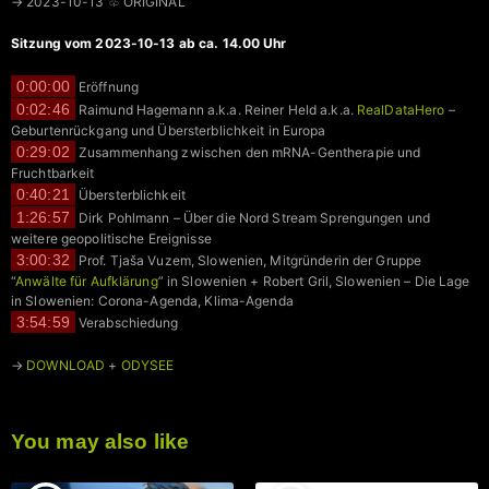
→ 2023-10-13 ♧ ORIGINAL
Sitzung vom 2023-10-13 ab ca. 14.00 Uhr
0:00:00
Eröffnung
0:02:46
Raimund Hagemann a.k.a. Reiner Held a.k.a.
RealDataHero
–
Geburtenrückgang und Übersterblichkeit in Europa
0:29:02
Zusammenhang zwischen den mRNA-Gentherapie und
Fruchtbarkeit
0:40:21
Übersterblichkeit
1:26:57
Dirk Pohlmann – Über die Nord Stream Sprengungen und
weitere geopolitische Ereignisse
3:00:32
Prof. Tjaša Vuzem, Slowenien, Mitgründerin der Gruppe
“
Anwälte für Aufklärung
” in Slowenien + Robert Gril, Slowenien – Die Lage
in Slowenien: Corona-Agenda, Klima-Agenda
3:54:59
Verabschiedung
→
DOWNLOAD
+
ODYSEE
You may also like