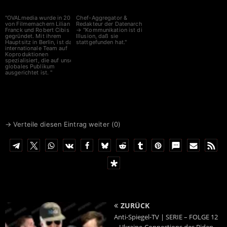
"OVALmedia wurde in 2002
Chef-Aggregator &
von Filmemachern Lilian
Redakteur der Datenarche
Franck und Robert Cibis
→ "Kommunikation ist die
gegründet. Mit ihrem
Illusion, daß sie
Hauptsitz in Berlin, ist das
stattgefunden hat."
internationale Team auf
Koproduktionen
spezialisiert, die auf unser
globales Publikum
ausgerichtet ist. "
Spenden bitte an
IBAN
DE6641660124001717
0700
BIC
GENODEM1LPS
→ Verteile diesen Eintrag weiter (
0
)
ZURÜCK
Anti-Spiegel-TV | SERIE – FOLGE 12
– Ukraine-Connections des Biden-