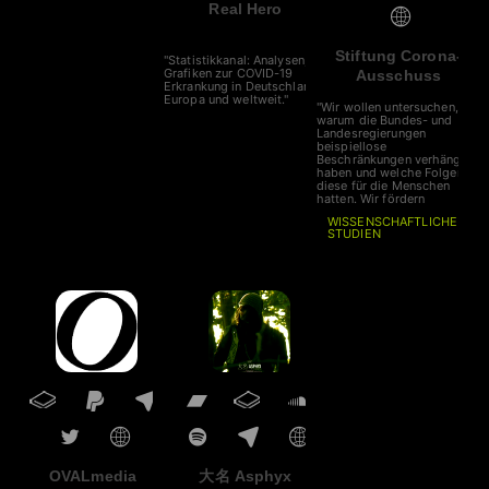
Real Hero
Stiftung Corona-
"Statistikkanal: Analysen,
Grafiken zur COVID-19
Ausschuss
Erkrankung in Deutschland,
Europa und weltweit."
"Wir wollen untersuchen,
warum die Bundes- und
Landesregierungen
beispiellose
Beschränkungen verhängt
haben und welche Folgen
diese für die Menschen
hatten. Wir fördern
WISSENSCHAFTLICHE
STUDIEN
auf diesem Gebiet. Unser
Corona-Ausschuss nimmt
zeitnah seine Arbeit auf, die
Sitzungen werden live
gestreamt."
OVALmedia
大名 Asphyx