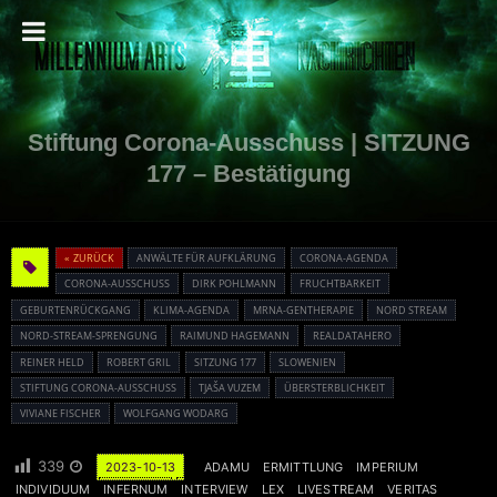
Stiftung Corona-Ausschuss | SITZUNG
177 – Bestätigung
« ZURÜCK
ANWÄLTE FÜR AUFKLÄRUNG
CORONA-AGENDA
CORONA-AUSSCHUSS
DIRK POHLMANN
FRUCHTBARKEIT
GEBURTENRÜCKGANG
KLIMA-AGENDA
MRNA-GENTHERAPIE
NORD STREAM
NORD-STREAM-SPRENGUNG
RAIMUND HAGEMANN
REALDATAHERO
REINER HELD
ROBERT GRIL
SITZUNG 177
SLOWENIEN
STIFTUNG CORONA-AUSSCHUSS
TJAŠA VUZEM
ÜBERSTERBLICHKEIT
VIVIANE FISCHER
WOLFGANG WODARG
339
2023-10-13
ADAMU
ERMITTLUNG
IMPERIUM
INDIVIDUUM
INFERNUM
INTERVIEW
LEX
LIVESTREAM
VERITAS