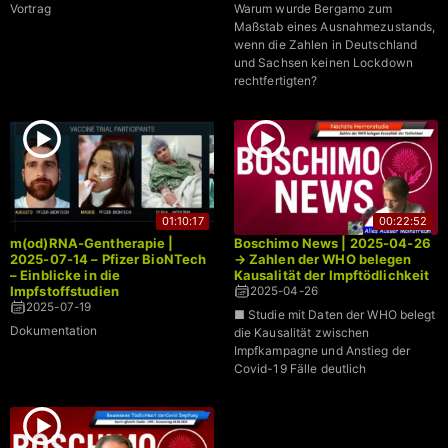
Verhältnis
gestorben
Vortrag
Warum wurde Bergamo zum
Maßstab eines Ausnahmezustands,
wenn die Zahlen in Deutschland
und Sachsen keinen Lockdown
rechtfertigten?
01:10:17
00:22:52
m(od)RNA-Gentherapie |
Boschimo News | 2025-04-26
2025-07-14 – Pfizer BioNTech
→ Zahlen der WHO belegen
– Einblicke in die
Kausalität der Impftödlichkeit
Impfstoffstudien
2025-04-26
2025-07-19
■ Studie mit Daten der WHO belegt
Dokumentation
die Kausalität zwischen
Impfkampagne und Anstieg der
Covid-19 Fälle deutlich