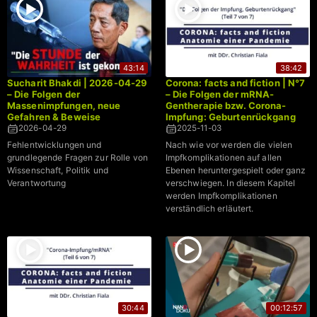
43:14
38:42
Sucharit Bhakdi | 2026-04-29
Corona: facts and fiction | N°7
– Die Folgen der
– Die Folgen der mRNA-
Massenimpfungen, neue
Gentherapie bzw. Corona-
Gefahren & Beweise
Impfung: Geburtenrückgang
2026-04-29
2025-11-03
Fehlentwicklungen und
Nach wie vor werden die vielen
grundlegende Fragen zur Rolle von
Impfkomplikationen auf allen
Wissenschaft, Politik und
Ebenen heruntergespielt oder ganz
Verantwortung
verschwiegen. In diesem Kapitel
werden Impfkomplikationen
verständlich erläutert.
30:44
00:12:57