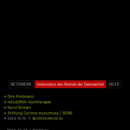
NETZWERK
Unterstütze den Betrieb der Datenarche!
HILFE
→
Dirk Pohlmann
→
m(od)RNA-Gentherapie
→
Nord Stream
→
Stiftung Corona-Ausschuss | SERIE
♧
→
2023-10-13
種 DATENARCHE.de