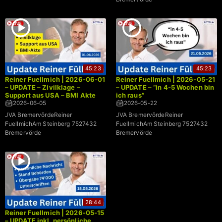
45:23
45:23
Reiner Fuellmich | 2026-06-01
Reiner Fuellmich | 2026-05-21
– UPDATE – Zivilklage –
– UPDATE – “in 4-5 Wochen bin
Support aus USA – BMI Akte
ich raus”
2026-06-05
2026-05-22
JVA BremervördeReiner
JVA BremervördeReiner
FuellmichAm Steinberg 7527432
FuellmichAm Steinberg 7527432
Bremervörde
Bremervörde
28:44
Reiner Fuellmich | 2026-05-15
– UPDATE inkl. persönliche