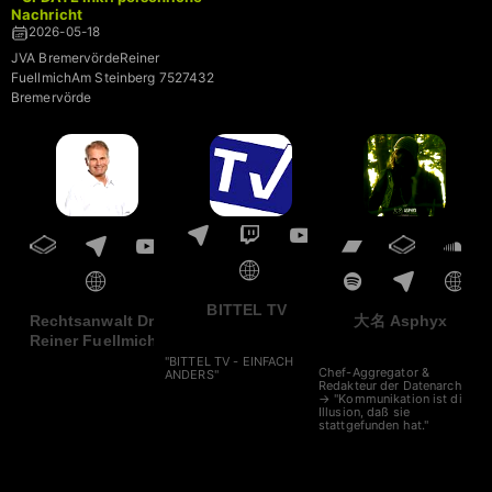
Nachricht
2026-05-18
JVA BremervördeReiner
FuellmichAm Steinberg 7527432
Bremervörde
BITTEL TV
Rechtsanwalt Dr.
大名 Asphyx
Reiner Fuellmich
"BITTEL TV - EINFACH
Chef-Aggregator &
ANDERS"
Redakteur der Datenarche
→ "Kommunikation ist die
Illusion, daß sie
stattgefunden hat."