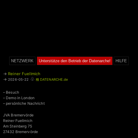
NETZWERK
Unterstütze den Betrieb der Datenarche!
HILFE
→
Reiner Fuellmich
♧
→
2026-05-22
種 DATENARCHE.de
– Besuch
– Demo in London
– persönliche Nachricht
JVA Bremervörde
Reiner Fuellmich
Am Steinberg 75
27432 Bremervörde