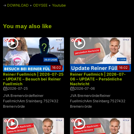
→
DOWNLOAD
+
ODYSEE
+
Youtube
You may also like
16:02
16:02
Reiner Fuellmich | 2026-07-25
Reiner Fuellmich | 2026-07-
– UPDATE – Besuch bei Reiner
06 – UPDATE – Persönliche
Fuellmich
Nachricht
2026-07-25
2026-07-06
JVA BremervördeReiner
JVA BremervördeReiner
FuellmichAm Steinberg 7527432
FuellmichAm Steinberg 7527432
Bremervörde
Bremervörde