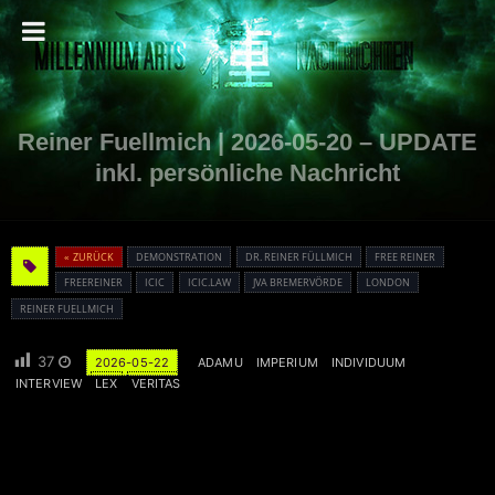
Reiner Fuellmich | 2026-05-20 – UPDATE
inkl. persönliche Nachricht
« ZURÜCK
DEMONSTRATION
DR. REINER FÜLLMICH
FREE REINER
FREEREINER
ICIC
ICIC.LAW
JVA BREMERVÖRDE
LONDON
REINER FUELLMICH
37
2026-05-22
ADAMU
IMPERIUM
INDIVIDUUM
INTERVIEW
LEX
VERITAS