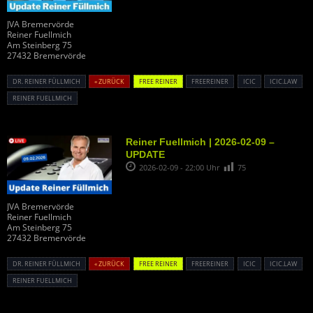
JVA Bremervörde
Reiner Fuellmich
Am Steinberg 75
27432 Bremervörde
DR. REINER FÜLLMICH
« ZURÜCK
FREE REINER
FREEREINER
ICIC
ICIC.LAW
REINER FUELLMICH
Reiner Fuellmich | 2026-02-09 –
UPDATE
2026-02-09 - 22:00 Uhr
75
JVA Bremervörde
Reiner Fuellmich
Am Steinberg 75
27432 Bremervörde
DR. REINER FÜLLMICH
« ZURÜCK
FREE REINER
FREEREINER
ICIC
ICIC.LAW
REINER FUELLMICH