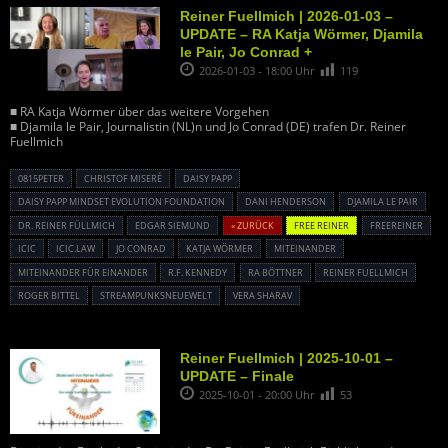
Reiner Fuellmich | 2026-01-03 –
UPDATE – RA Katja Wörmer, Djamila
le Pair, Jo Conrad +
2026-01-03 - 18:00 Uhr
119
■ RA Katja Wörmer über das weitere Vorgehen
■ Djamila le Pair, Journalistin (NL)n und Jo Conrad (DE) trafen Dr. Reiner
Fuellmich
0815PETER
CHRISTOF MISERÉ
DAISY PAPP
DAISY PAPP MINDSET EVOLUTION FOUNDATION
DANI HENDERSON
DJAMILA LE PAIR
DR. REINER FÜLLMICH
EDGAR SIEMUND
« ZURÜCK
FREE REINER
FREEREINER
ICIC
ICIC.LAW
JO CONRAD
KATJA WÖRMER
MITEINANDER
MITEINANDER FÜR EINANDER
R.F. KENNEDY
RA BÖTTNER
REINER FUELLMICH
ROGER BITTEL
STREAMPUNKSNEUEWELT
VERA SHARAV
Reiner Fuellmich | 2025-10-01 –
UPDATE – Finale
2025-10-01 - 20:00 Uhr
53