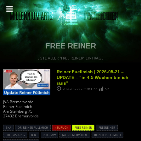
FREE REINER
LISTE ALLER "FREE REINER" EINTRÄGE
Reiner Fuellmich | 2026-05-21 –
UPDATE – “in 4-5 Wochen bin ich
raus”
2026-05-22 - 3:28 Uhr
52
JVA Bremervörde
Reiner Fuellmich
Am Steinberg 75
27432 Bremervörde
BKA
DR. REINER FÜLLMICH
« ZURÜCK
FREE REINER
FREEREINER
FREILASSUNG
ICIC
ICIC.LAW
JVA BREMERVÖRDE
REINER FUELLMICH