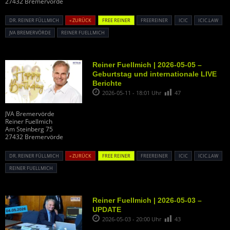
27432 Bremervörde
DR. REINER FÜLLMICH
« ZURÜCK
FREE REINER
FREEREINER
ICIC
ICIC.LAW
JVA BREMERVÖRDE
REINER FUELLMICH
Reiner Fuellmich | 2026-05-05 –
Geburtstag und internationale LIVE
Berichte
2026-05-11 - 18:01 Uhr
47
JVA Bremervörde
Reiner Fuellmich
Am Steinberg 75
27432 Bremervörde
DR. REINER FÜLLMICH
« ZURÜCK
FREE REINER
FREEREINER
ICIC
ICIC.LAW
REINER FUELLMICH
Reiner Fuellmich | 2026-05-03 –
UPDATE
2026-05-03 - 20:00 Uhr
43