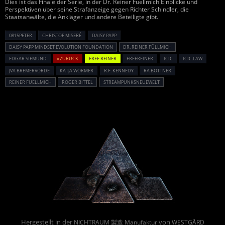
Dies ist das Finale der Serie, in der Dr. Reiner Fuellmich Einblicke und
Perspektiven über seine Strafanzeige gegen Richter Schindler, die
Staatsanwälte, die Ankläger und andere Beteiligte gibt.
0815PETER
CHRISTOF MISERÉ
DAISY PAPP
DAISY PAPP MINDSET EVOLUTION FOUNDATION
DR. REINER FÜLLMICH
EDGAR SIEMUND
« ZURÜCK
FREE REINER
FREEREINER
ICIC
ICIC.LAW
JVA BREMERVÖRDE
KATJA WÖRMER
R.F. KENNEDY
RA BÖTTNER
REINER FUELLMICH
ROGER BITTEL
STREAMPUNKSNEUEWELT
Powered By :
Hergestellt in der
von
NICHTRAUM 製造 Manufaktur
WESTGÅRD