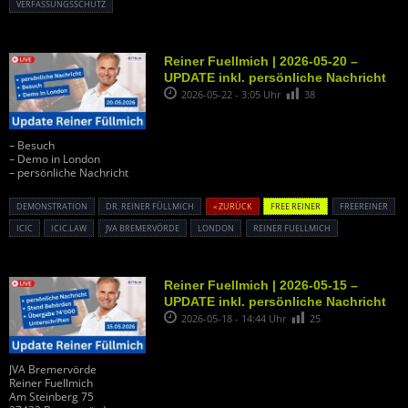
VERFASSUNGSSCHUTZ
Reiner Fuellmich | 2026-05-20 –
UPDATE inkl. persönliche Nachricht
2026-05-22 - 3:05 Uhr
38
– Besuch
– Demo in London
– persönliche Nachricht
DEMONSTRATION
DR. REINER FÜLLMICH
« ZURÜCK
FREE REINER
FREEREINER
ICIC
ICIC.LAW
JVA BREMERVÖRDE
LONDON
REINER FUELLMICH
Reiner Fuellmich | 2026-05-15 –
UPDATE inkl. persönliche Nachricht
2026-05-18 - 14:44 Uhr
25
JVA Bremervörde
Reiner Fuellmich
Am Steinberg 75