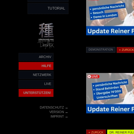
TUTORIAL
DEMONSTRATION
« ZURÜC
ARCHIV
HILFE
NETZWERK
LIVE
UNTERSTÜTZEN!
←
DATENSCHUTZ
←
VERSION
←
IMPRINT
« ZURÜCK
DR. REINER FÜL