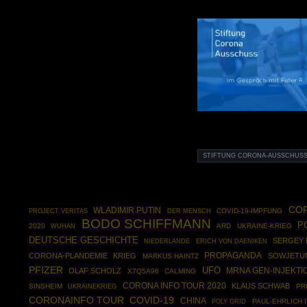
STIFTUNG CORONA-AUSSCHUSS
CO
WLADIMIR PUTIN
COVID-19-IMPFUNG
PROJECT VERITAS
DER MENSCH
BODO SCHIFFMANN
P
2020
ARD
UKRAINE-KRIEG
WUHAN
DEUTSCHE GESCHICHTE
SERGEY 
NIEDERLANDE
ERICH VON DAENIKEN
PROPAGANDA
CORONA-PLANDEMIE
KRIEG
SOWJETU
MARKUS HAINTZ
PFIZER
UFO
MRNA GEN-INJEKTI
OLAF SCHOLZ
X7Q5A96
CALMING
CORONA INFO TOUR 2020
KLAUS SCHWAB
SINSHEIM
UKRAINEKRIEG
PR
COVID-19
CORONAINFO TOUR
CHINA
POLY GRID
PAUL-EHRLICH 