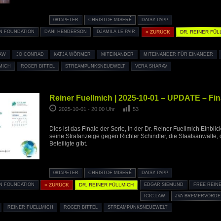
0815PETER
CHRISTOF MISERÉ
DAISY PAPP
ON FOUNDATION
DANI HENDERSON
DJAMILA LE PAIR
« ZURÜCK
DR. REINER FÜL
LAW
JO CONRAD
KATJA WÖRMER
MITEINANDER
MITEINANDER FÜR EINANDER
MICH
ROGER BITTEL
STREAMPUNKSNEUEWELT
VERA SHARAV
Reiner Fuellmich | 2025-10-01 – UPDATE – Fin
2025-10-01 - 20:00 Uhr
53
Dies ist das Finale der Serie, in der Dr. Reiner Fuellmich Einbl
seine Strafanzeige gegen Richter Schindler, die Staatsanwälte,
Beteiligte gibt.
0815PETER
CHRISTOF MISERÉ
DAISY PAPP
ON FOUNDATION
« ZURÜCK
DR. REINER FÜLLMICH
EDGAR SIEMUND
FREE REIN
ICIC.LAW
JVA BREMERVÖRDE
REINER FUELLMICH
ROGER BITTEL
STREAMPUNKSNEUEWELT