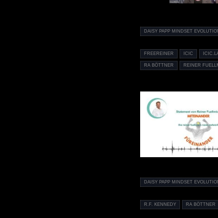
DAISY PAPP MINDSET EVOLUTI
FREEREINER
ICIC
ICIC.
RA BÖTTNER
REINER FUELL
DAISY PAPP MINDSET EVOLUTI
R.F. KENNEDY
RA BÖTTNER