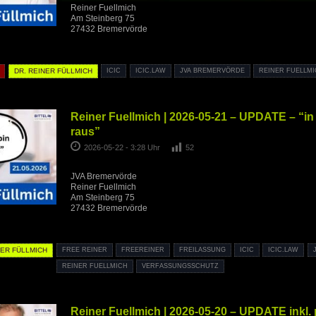
Reiner Fuellmich
Am Steinberg 75
27432 Bremervörde
DR. REINER FÜLLMICH
ICIC
ICIC.LAW
JVA BREMERVÖRDE
REINER FUELLM
Reiner Fuellmich | 2026-05-21 – UPDATE – “in
raus”
2026-05-22 - 3:28 Uhr
52
JVA Bremervörde
Reiner Fuellmich
Am Steinberg 75
27432 Bremervörde
NER FÜLLMICH
FREE REINER
FREEREINER
FREILASSUNG
ICIC
ICIC.LAW
REINER FUELLMICH
VERFASSUNGSSCHUTZ
Reiner Fuellmich | 2026-05-20 – UPDATE inkl.