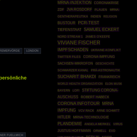
MRNA-INJEKTION
CORONAKRISE
JVA ROSDORF
ZDF
PLAUEN
MRNA-
GENTHERAPEUTIKA
INDIEN
RELIGION
PCR-TEST
BUSTOUR
SAMUEL ECKERT
TIEFENSTAAT
NORD STREAM 1
JAMES O'KEEFE
VIVIANE FISCHER
IMPFSCHADEN
UKRAINE-KONFLIKT
BREMERVÖRDE
LONDON
CORONA-IMPFUNG
TWITTER FILES
SACHSEN-MIKROFON
GESCHICHTE
SCHWARZER KANAL
PRÄ-ASTRONAUTIK
SUCHARIT BHAKDI
FRANKREICH
 persönliche
WORLD HEALTH ORGANIZATION
ELON MUSK
STIFTUNG CORONA-
BAYERN
LOFI
AUSCHUSS
ROBERT HABECK
CORONA INFOTOUR
MRNA
IMPFUNG
VCV RACK
ARNE SCHMITT
HITLER
MRNA-TECHNOLOGIE
PLANDEMIE
ANGELA MERKEL
VIRUS
JUSTUS HOFFMANN
ORWELL
EVD
INER FUELLMICH