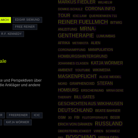
MARKUS FIEDLER
WILHELM
CORONA INFO
DOMKE-SCHULZ
TOUR
ICIC.LAW
QUERDENKEN 711
LMICH
EDGAR SIEMUND
REINER FUELLMICH
BITWIG
FREE REINER
MRNA-
ANLEITUNG
R.F. KENNEDY
GENTHERAPIE
LUMUMBAS
AFRIKA
ALIEN
METABIOTA
MANIPULATION
CORONAIMPFUNG
HOMBURGSHINTERGRUND
ale
KATJA WÖRMER
JOHANNES CLASEN
AMBIENT
WIKIMEDIA
YOUTUBE
MASKENPFLICHT
ALICE WEIDEL
icke und Perspektiven über
STEFAN
GRAPHENOXID
MORD
 die Ankläger und andere
HOMBURG
ERSCHEINUNG
MRNA GENE
BILL GATES
THERAPY
GESCHICHTEN AUS WIKIHAUSEN
DEUTSCHLAND
BEATE BAHNER
ER
FREEREINER
ICIC
OSM
FBI
B0108
3G
FLUTOPFERHILFE
KATJA WÖRMER
RUSSLAND
ERICH VON DÄNIKEN
ÜBERSTERBLICHKEIT
VIREN
SCHWEIZ
BOSCHIMO
MRNA GEN-
PEI