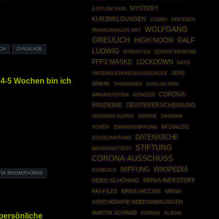
MYSTERY
DJATLOW PASS
KURZMELDUNGEN
COSMO
DRESDEN
WOLFGANG
PARANORMALER ORT
GREULICH
RALF
HIGH NOON
ICH
ZIVILKLAGE
LUDWIG
BIOWAFFEN
EDGAR SIEMUND
FFP2 MASKE
LOCKDOWN
NATO
JENS
UNTERSUCHUNGSAUSSCHUSS
 4-5 Wochen bin ich
SPAHN
THÜRINGEN
DYATLOV PASS
CORONA-
IMMUNSYSTEM
GENOZID
PANDEMIE
GEISTERERSCHEINUNG
HERMANN PLOPPA
GRIPPE
DAGMAR
IM DIALOG
SCHÖN
ZWANGSIMPFUNG
DATENARCHE
COVID-IMPFUNG
STIFTUNG
MASKENATTEST
CORONA-AUSSCHUSS
WIKIPEDIA
IMPFUNG
SYMBOLS
JVA BREMERVÖRDE
HEIKO SCHÖNING
MRNA-IMPFSTOFF
RKI-FILES
MRNA VACCINE
MRNA-
GENTHERAPIE NEBENWIRKUNGEN
MARTIN SCHWAB
PSIRAM
ALIENS
 persönliche