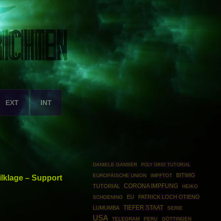
EXT
INT
DANIELE GANSER
POLY GRID TUTORIAL
BITWIG
EUROPÄISCHE UNION
IMPFTOT
ilklage – Support
TUTORIAL
CORONA IMPFUNG
HEIKO
EU
PATRICK LOCH OTIENO
SCHOENING
TIEFER STAAT
LUMUMBA
SERIE
USA
TELEGRAM
PERU
GÖTTINGEN