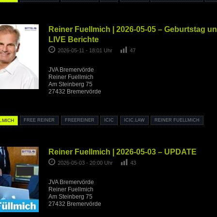
Reiner Fuellmich | 2026-05-05 – Geburtstag un
LIVE Berichte
2026-05-11 - 18:01 Uhr
47
JVA Bremervörde
Reiner Fuellmich
Am Steinberg 75
27432 Bremervörde
LMICH
FREE REINER
FREEREINER
ICIC
ICIC.LAW
REINER FUELLMICH
Reiner Fuellmich | 2026-05-03 – UPDATE
2026-05-03 - 20:00 Uhr
43
JVA Bremervörde
Reiner Fuellmich
Am Steinberg 75
27432 Bremervörde