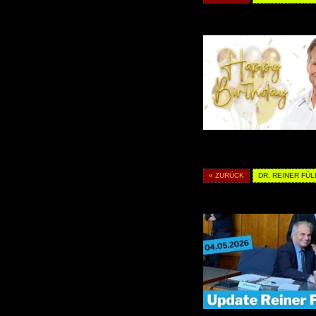
« ZURÜCK
DR. REINER FÜL