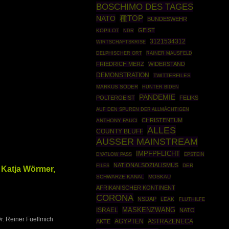
BOSCHIMO DES TAGES
NATO
種TOP
BUNDESWEHR
GEIST
KOPILOT
NDR
3121534312
WIRTSCHAFTSKRISE
RAINER MAUSFELD
DELPHISCHER ORT
FRIEDRICH MERZ
WIDERSTAND
DEMONSTRATION
TWITTERFILES
MARKUS SÖDER
HUNTER BIDEN
PANDEMIE
POLTERGEIST
FELIKS
AUF DEN SPUREN DER ALLMÄCHTIGEN
CHRISTENTUM
ANTHONY FAUCI
ALLES
COUNTY BLUFF
AUSSER MAINSTREAM
IMPFPFLICHT
EPSTEIN
DYATLOW PASS
NATIONALSOZIALISMUS
FILES
DER
 Katja Wörmer,
SCHWARZE KANAL
MOSKAU
AFRIKANISCHER KONTINENT
CORONA
NSDAP
LEAK
FLUTHILFE
MASKENZWANG
ISRAEL
NATO
Dr. Reiner Fuellmich
ÄGYPTEN
ASTRAZENECA
AKTE