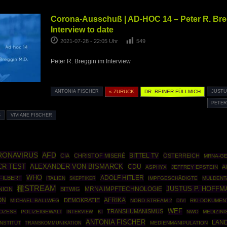
Corona-Ausschuß | AD-HOC 14 – Peter R. Bre
Interview to date
2021-07-28 - 22:05 Uhr
549
Peter R. Breggin im Interview
ANTONIA FISCHER
« ZURÜCK
DR. REINER FÜLLMICH
JUSTU
PETER
VIVIANE FISCHER
RONAVIRUS
AFD
BITTEL TV
CIA
CHRISTOF MISERÉ
ÖSTERREICH
MRNA-G
CR TEST
ALEXANDER VON BISMARCK
CDU
A
ASPHYX
JEFFREY EPSTEIN
WHO
ADOLF HITLER
FILBERT
ITALIEN
SKEPTIKER
IMPFGESCHÄDIGTE
MULDENT
種STREAM
JUSTUS P. HOFFM
MRNA IMPFTECHNOLOGIE
NION
BITWIG
ON
AFRIKA
DEMOKRATIE
MICHAEL BALLWEG
NORD STREAM 2
RKI-DOKUMEN
DIVI
WEF
TRANSHUMANISMUS
OZESS
POLIZEIGEWALT
KI
NWO
MEDIZIN
INTERVIEW
ANTONIA FISCHER
LAN
INSTITUT
MEDIENMANIPULATION
TRANSKOMMUNIKATION