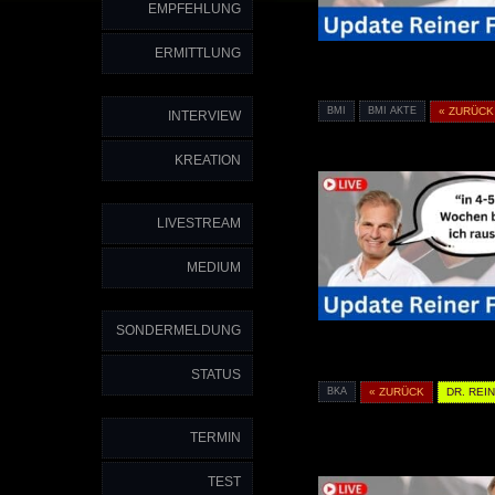
EMPFEHLUNG
ERMITTLUNG
BMI
BMI AKTE
« ZURÜCK
INTERVIEW
KREATION
LIVESTREAM
MEDIUM
SONDERMELDUNG
STATUS
BKA
« ZURÜCK
DR. REI
TERMIN
TEST