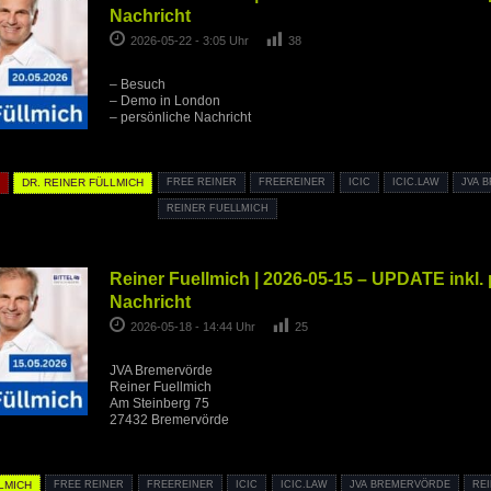
Nachricht
2026-05-22 - 3:05 Uhr
38
– Besuch
– Demo in London
– persönliche Nachricht
K
DR. REINER FÜLLMICH
FREE REINER
FREEREINER
ICIC
ICIC.LAW
JVA 
REINER FUELLMICH
Reiner Fuellmich | 2026-05-15 – UPDATE inkl.
Nachricht
2026-05-18 - 14:44 Uhr
25
JVA Bremervörde
Reiner Fuellmich
Am Steinberg 75
27432 Bremervörde
LMICH
FREE REINER
FREEREINER
ICIC
ICIC.LAW
JVA BREMERVÖRDE
RE