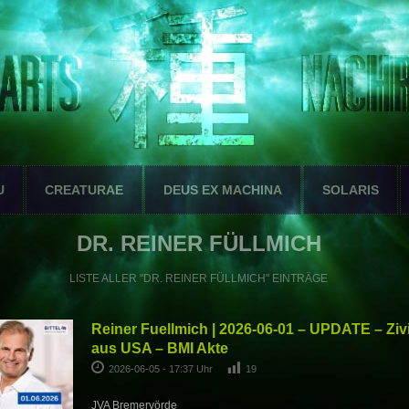
U
CREATURAE
DEUS EX MACHINA
SOLARIS
DR. REINER FÜLLMICH
LISTE ALLER "DR. REINER FÜLLMICH" EINTRÄGE
Reiner Fuellmich | 2026-06-01 – UPDATE – Ziv
aus USA – BMI Akte
2026-06-05 - 17:37 Uhr
19
JVA Bremervörde