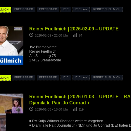
LMICH
FREE REINER
FREEREINER
ICIC
ICIC.LAW
REINER FUELLMICH
Reiner Fuellmich | 2026-02-09 – UPDATE
2026-02-09 - 22:00 Uhr
74
JVA Bremervörde
Reiner Fuellmich
Am Steinberg 75
27432 Bremervörde
LMICH
FREE REINER
FREEREINER
ICIC
ICIC.LAW
REINER FUELLMICH
Reiner Fuellmich | 2026-01-03 – UPDATE – RA
Djamila le Pair, Jo Conrad +
2026-01-03 - 18:00 Uhr
119
■ RA Katja Wörmer über das weitere Vorgehen
■ Djamila le Pair, Journalistin (NL)n und Jo Conrad (DE) trafen 