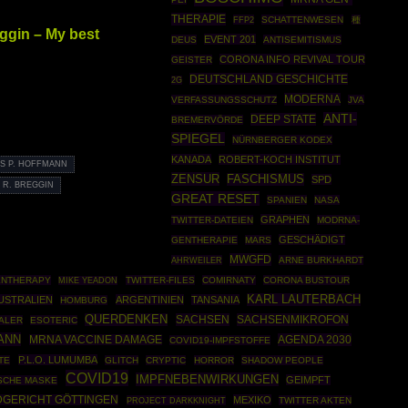
THERAPIE
FFP2
SCHATTENWESEN
種
ggin – My best
EVENT 201
DEUS
ANTISEMITISMUS
CORONA INFO REVIVAL TOUR
GEISTER
DEUTSCHLAND GESCHICHTE
2G
MODERNA
VERFASSUNGSSCHUTZ
JVA
ANTI-
DEEP STATE
BREMERVÖRDE
SPIEGEL
NÜRNBERGER KODEX
KANADA
ROBERT-KOCH INSTITUT
S P. HOFFMANN
ZENSUR
FASCHISMUS
SPD
 R. BREGGIN
GREAT RESET
SPANIEN
NASA
GRAPHEN
TWITTER-DATEIEN
MODRNA-
GESCHÄDIGT
GENTHERAPIE
MARS
MWGFD
AHRWEILER
ARNE BURKHARDT
ENTHERAPY
TWITTER-FILES
COMIRNATY
CORONA BUSTOUR
MIKE YEADON
KARL LAUTERBACH
USTRALIEN
ARGENTINIEN
TANSANIA
HOMBURG
QUERDENKEN
SACHSEN
SACHSENMIKROFON
ALER
ESOTERIC
ANN
AGENDA 2030
MRNA VACCINE DAMAGE
COVID19-IMPFSTOFFE
P.L.O. LUMUMBA
TE
GLITCH
CRYPTIC
HORROR
SHADOW PEOPLE
COVID19
IMPFNEBENWIRKUNGEN
GEIMPFT
ISCHE MASKE
DGERICHT GÖTTINGEN
MEXIKO
PROJECT DARKKNIGHT
TWITTER AKTEN