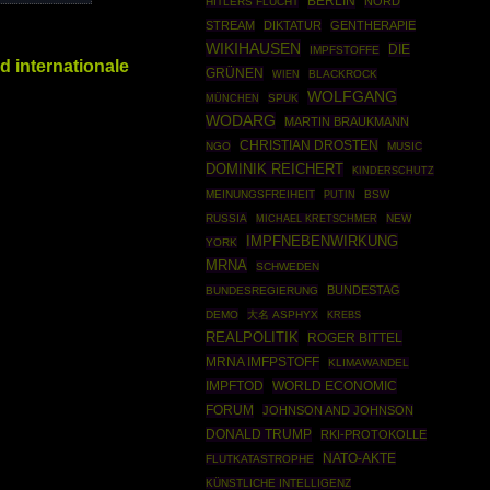
BERLIN
NORD
HITLERS FLUCHT
STREAM
DIKTATUR
GENTHERAPIE
WIKIHAUSEN
DIE
IMPFSTOFFE
d internationale
GRÜNEN
BLACKROCK
WIEN
WOLFGANG
MÜNCHEN
SPUK
WODARG
MARTIN BRAUKMANN
CHRISTIAN DROSTEN
NGO
MUSIC
DOMINIK REICHERT
KINDERSCHUTZ
MEINUNGSFREIHEIT
PUTIN
BSW
RUSSIA
NEW
MICHAEL KRETSCHMER
IMPFNEBENWIRKUNG
YORK
MRNA
SCHWEDEN
BUNDESTAG
BUNDESREGIERUNG
DEMO
大名 ASPHYX
KREBS
REALPOLITIK
ROGER BITTEL
MRNA IMFPSTOFF
KLIMAWANDEL
IMPFTOD
WORLD ECONOMIC
FORUM
JOHNSON AND JOHNSON
DONALD TRUMP
RKI-PROTOKOLLE
NATO-AKTE
FLUTKATASTROPHE
KÜNSTLICHE INTELLIGENZ