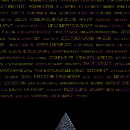
AFRIKANISCHER KONTINENT
CORONA IMP
PERU
ESOTERIC
MICHAEL BALLWEG
CH-INSTITUT
ROGER BITTEL
BILL GATES
EU
CHRISTOF MISERÉ
EVENT 2
MWGFD
LUMUMBAS AFRIKA
PATRICK LOCH OTIENO LUMUMBA
TITUT
MEDIZINIS
BERLIN
HOMBURGSHINTERGRUND
AMBIENT
NEDY JR.
POLARITY
FLUTHILFE
MRNA IMPFTECHNOLOGIE
H
ENSTAAT
CALMING
POLY GRID
MEINUNGSFREIHEIT
BUSTOUR 2020
TIEFER STAAT
WEL
ÖSTERREICH
MRNA-GENTHERAPEUTIKA
DEUTSCHLAND
PFIZER
ZDF
IEN
NORD STREAM 1
NEW YORK
ÜBERSTERB
UR
STEFAN HOMBURG
FRIEDRICH MERZ
JENS SPAHN
BLACKROCK
POLIZEI
ALOG
GEISTERERSCHEINUNG
SCHATTENWESEN
ARNE SCHMITT
KINDERSCHUTZ
ADOLF HITLER
MRNA GEN-INJEKTION
NSHUMANISMUS
NSDAP
MIKE YEADON
RALF LUDWIG
MRNA IM
ON
COVID-19-IMPFUNG
ARNE BURKHARDT
BIOWAFFEN
ORONA-PANDEMIE
MYSTERY KURZMELDUNGEN
GESCHÄDIGT
DANIELE GA
DEUTSCHE GESCHICHTE
CHINA
MRNA-IM
DRESDEN
INDIEN
FFP2
R
WIEN
ANTI-SPIEGE
LOCKDOWN
E
DEMOKRATIE
NGO
UKRAINE-KONFLIKT
BAYERN
PLANDEMIE
KANADA
GELEUGNET
SOWJETUNION
HEIM
HITLERS
INTERVIEW
MRNA VACCINE DAMAGE
KUMENTE
KOPILOT
CRYPTIC