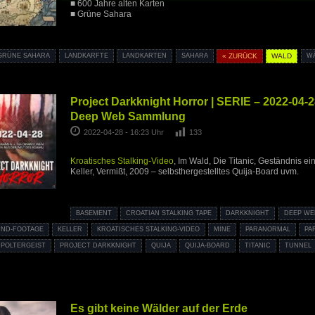
■ 600 Jahre alten Karten
■ Grüne Sahara
GRÜNE SAHARA
LANDKARFTE
LANDKARTEN
SAHARA
« ZURÜCK
WALD
W
Project Darkknight Horror | SERIE – 2022-04-
Deep Web Sammlung
2022-04-28 - 16:23 Uhr
133
Kroatisches Stalking-Video
, Im Wald, Die Titanic, Geständnis 
Keller, Vermißt, 2009 – selbsthergestelltes Quija-Board uvm.
BASEMENT
CROATIAN STALKING TAPE
DARKKNIGHT
DEEP WE
ND-FOOTAGE
KELLER
KROATISCHES STALKING-VIDEO
MINE
PARANORMAL
PA
POLTERGEIST
PROJECT DARKKNIGHT
QUIJA
QUIJA-BOARD
TITANIC
TUNNEL
Es gibt keine Wälder auf der Erde