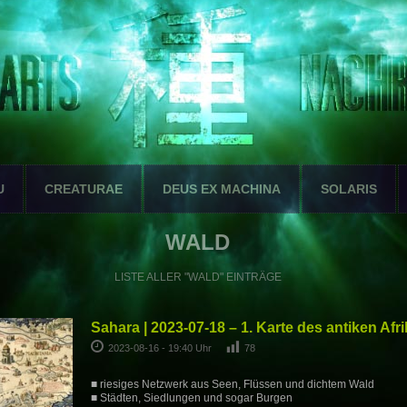
U
CREATURAE
DEUS EX MACHINA
SOLARIS
WALD
LISTE ALLER "WALD" EINTRÄGE
Sahara | 2023-07-18 – 1. Karte des antiken Af
2023-08-16 - 19:40 Uhr
78
■ riesiges Netzwerk aus Seen, Flüssen und dichtem Wald
■ Städten, Siedlungen und sogar Burgen