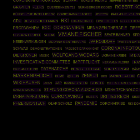
CORONA INFO TOUR 2020
GEIMPFT
NORD STREAM 2
JEFFREY EPSTEIN
ROBERT KO
GRAPHEN
FELIKS
QUERDENKEN 711
NÜRNBERGER KODEX
KÜNSTLICHE INTELLIGENZ
COVID19-IMPFSTOFFE
HORROR
PAUL-EHRLICH INS
RKI
CDU
JUSTUS HOFFMANN
UKRAINEKRIEG
EPSTEIN FILES
ROBERT KEN
ICIC
CORONA VIRUS
PROPAGANDA
MRNA GEN-THERAPIE
TIEF
VIVIANE FISCHER
BEATE BAHNER
SPD
SHADOW PEOPLE
ALIENS
JVA ROSDORF
NEBENWIRKUNGEN
MODRNA-GENTHERAPIE
TWITTER-DATE
CORONA INFOTO
SCHWAB
DEMONSTRATIONEN
PROJECT DARKKNIGHT
WOLFGANG WODARG
DIE GRÜNEN
IM DI
MUSIC
UKRAINE-KRIEG
INVESTIGATIVE COMMITTEE
IMPFPFLICHT
TRA
HERMANN PLOPPA
DATENARCHE
BITWIG TUTORIAL
NORD STREAM
GRID ANLEITUNG
DÄM
MASKENPFLICHT
ZENSUR
C
MANIPULATION
DEMO
種DEUS
DIVI
WIKIHAUSEN
UAP
IMMUNSYSTEM
GEISTER
JAPAN
MICHAEL KRETSCHME
STIFTUNG CORONA-AUSCHUSS
MRNA-TECHNOLOGI
RAINER MAUSFELD
CORONAVIRUS
MRNA-IMPFSTOFFE
DRITTES REICH
RUSSIA
SINS
PANDEMIE
PFIZERBIONTECH
OLAF SCHOLZ
CORONAKRISE
RKI-DO