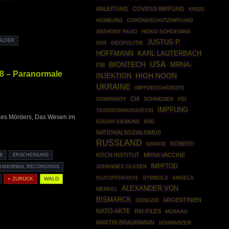
ANLEITUNG
COVID19-IMPFUNG
KREBS
HOMBURG
CORONASCHUTZIMPFUNG
ANTHONY FAUCI
HEIKO SCHOENING
ÄLDER
JUSTUS P.
GEOPOLITIK
NDR
HOFFMANN
KARL LAUTERBACH
USA
BIONTECH
MRNA-
FBI
28 – Paranormale
INJEKTION
HIGH NOON
UKRAINE
IMPFGESCHÄDIGTE
CIA
COMIRNATY
SCHWEDEN
PEI
IMPFUNG
TRANSKOMMUNIKATION
eines Mörders, Das Wesen im
EDGAR SIEMUND
ARD
NATIONALSOZIALISMUS
RUSSLAND
ROBERT-
GRIPPE
KOCH INSTITUT
MRNA VACCINE
B
ERSCHEINUNG
IMPFTOD
JOHANNES CLASEN
RANORMAL RECORDINGS
SYMBOLS
ANGELA
FLUTOPFERHILFE
« ZURÜCK
WALD
ALEXANDER VON
MERKEL
BISMARCK
ARGENTINIEN
GENOZID
NATO-AKTE
RKI-FILES
MOSKAU
MARTIN BRAUKMANN
SCHWARZER