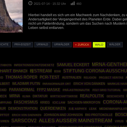
2021-07-14 - 15:32 Uhr
460
Hierbei handelt es sich um ein Machwerk zum Nachdenken, zu e
Andersartigkeit der Vergangenheit des Planeten Erde. Dabei geht 
nicht um Faktenfindung, sondern um das Suchen nach Mustern i
Leben selbst entlarven.
ICHTE
PRÄ-EISZEIT
URWALD
URWÄLDER
« ZURÜCK
WALD
WÄLDER
MRNA-GENTHE
SAMUEL ECKERT
INFEKTIONSSCHUTZGESETZ
ETABIOTA
STIFTUNG CORONA-AUSSCHU
種STREAM
HARIT BHAKDI
BSW
THOMAS RÖPER
PCR-TEST
AUSTRALIEN
VD
RELIGION
PROJECT VERITAS
WLADIMIR PUTIN
ILBERT
ERICH VON DÄNIKEN
MARKUS HAI
PARANORMALER ORT
PARANORMAL
FFP2 MASKE
OXID
PRÄ-ASTRONAUTIK
POLY GRID TUTORIAL
IM
MRNA
REALPOLITIK
BECK
DIKTATUR
WIRTSCHAFTSKRISE
GESCHICHTE
KLIMA
CORONA-A
FASCHISMUS
KRIEG
SACHSEN-MIKROFON
MPFUNG
ICIC.LAW
OUR
DEMONSTRATION
QUERDENKEN
大名 ASPHYX
LEAK
MEDIENMANIPULAT
BOSC
JOHNSON AND JOHNSON
RKI-PROTOKOLLE
MPFTOT
ERICH VON DAENIKEN
ALLES AUSSER MAINSTREAM
SARSCOV2
VIREN
VIRUS