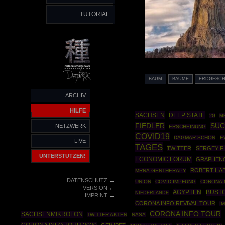
TUTORIAL
BAUM
BÄUME
ERDGESCH
ARCHIV
HILFE
SACHSEN
DEEP STATE
2G
M
FIEDLER
SUC
NETZWERK
ERSCHEINUNG
COVID19
DAGMAR SCHÖN
E
LIVE
TAGES
TWITTER
SERGEY F
UNTERSTÜTZEN!
ECONOMIC FORUM
GRAPHEN
ROBERT HA
MRNA-GENTHERAPY
←
DATENSCHUTZ
UNION
COVID-IMPFUNG
CORONAI
←
VERSION
ÄGYPTEN
BUST
NIEDERLANDE
←
IMPRINT
CORONA INFO REVIVAL TOUR
I
CORONA INFO TOUR
SACHSENMIKROFON
TWITTER AKTEN
NASA