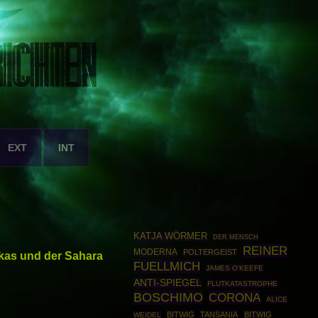
EXT
INT
KATJA WÖRMER
DER MENSCH
REINER
MODERNA
POLTERGEIST
rikas und der Sahara
FUELLMICH
JAMES O'KEEFE
ANTI-SPIEGEL
FLUTKATASTROPHE
BOSCHIMO
CORONA
ALICE
BITWIG
TANSANIA
BITWIG
WEIDEL