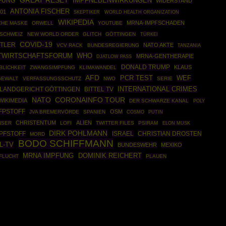
GREAT RESET
IMPFNEBENWIRKUNGEN
FUNG
WIDERSTAND
ANTONIA FISCHER
01
SKEPTIKER
WORLD HEALTH ORGANIZATION
WIKIPEDIA
MRNA-IMPFSCHADEN
CHE MASKE
ORWELL
YOUTUBE
SCHWEIZ
NEW WORLD ORDER
GLITCH
GÖTTINGEN
TÜRKEI
COVID-19
ITLER
NATO AKTE
VCV RACK
BUNDESREGIERUNG
TANZANIA
WHO
TWIRTSCHAFTSFORUM
MRNA-GENTHERAPIE
DJATLOW PASS
DONALD TRUMP
KLAUS
LICHKEIT
ZWANGSIMPFUNG
KLIMAWANDEL
AFD
PCR TEST
WEF
GEWALT
VERFASSUNGSSCHUTZ
NWO
SERIE
INTERNATIONAL CRIMES
BITTEL TV
LANDGERICHT GÖTTINGEN
NATO
CORONAINFO TOUR
WIKIMEDIA
DER SCHWARZE KANAL
POLY
FPSTOFF
OSM
JVA BREMERVÖRDE
SPANIEN
COSMO
PUTIN
CHRISTENTUM
ALIEN
NSER
LOFI
TWITTER FILES
PSIRAM
ELON MUSK
DIRK POHLMANN
ISRAEL
CHRISTIAN DROSTEN
PFSTOFF
MORD
BODO SCHIFFMANN
L-TV
BUNDESWEHR
MEXIKO
MRNA IMPFUNG
DOMINIK REICHERT
 FLUCHT
PLAUEN