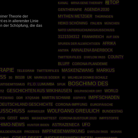
種TOP
KANAL
MRNA GENE THERAPY
AGENDA 2030
GENTHERAPIE
MYTHEN METZGER
iner Theorie der
THÜRINGEN
es in allererster Linie
HEIKO SCHÖNING
ITALIEN
MÜNCHEN
n der Schöpfung, die das
NATO UNTERSUCHUNGSAUSSCHUSS
3121534312
FRANKREICH
AUF DEN
AFRIKA
SPUREN DER ALLMÄCHTIGEN
ANNALENA BAERBOCK
ANTIFA
COUNTY
TWITTER-FILES
DYATLOW PASS
BLUFF
CORONA-PLANDEMIE
RAPIE
MARKUS
MASKENZWANG
TELEGRAM
TWITTERFILES
SS
B0108
UK
MARKUS SÖDER
KI
WILHELM DOMKE-SCHULZ
3G
BOSCHIMO DES
P.L.O. LUMUMBA
ANTISEMITISMUS
SPUK
GESCHICHTEN AUS WIKIHAUSEN
WORLD
NTZ
DELPHISCHER ORT
IMPFSCHADEN
MARTIN SCHWAB
PFZWANG
DDR
X7Q5A96
ASPHYX
DEUTSCHLAND GESCHICHTE
CORONA-IMPFUNG
EUROPÄISCHE
USSCHUSS
WOLFGANG GREULICH
BUNDESTAG
AHRWEILER
GEIST
ION
MARS
MASKENATTEST
CORONA BUSTOUR 2020
IMPFSTOFFE
HIMO-NEWS
UFO
ASTRAZENECA
HUNTER BIDEN
IMPFNEBENWIRKUNG
MULDENTALER
PROZESS
DYATLOV PASS
WUHAN