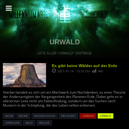
URWALD
LISTE ALLER "URWALD" EINTRÄGE
Es gibt keine Wälder auf der Erde
2021-07-14 - 15:32 Uhr
460
Hierbei handelt es sich um ein Machwerk zum Nachdenken, zu einer Theorie
der Andersartigkeit der Vergangenheit des Planeten Erde. Dabei geht es in
allererster Linie nicht um Faktenfindung, sondern um das Suchen nach
Mustern in der Schöpfung, die das Leben selbst entlarven.
BAUM
BÄUME
ERDGESCHICHTE
PRÄ-EISZEIT
« ZURÜCK
URWALD
URWÄLDER
WALD
WÄLDER