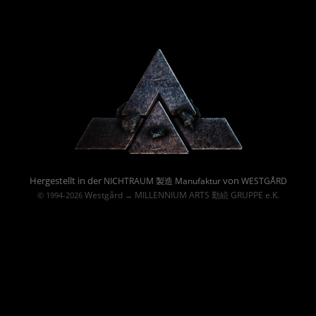
Powered By :
Hergestellt in der
von
NICHTRAUM 製造 Manufaktur
WESTGÅRD
Westgård
MILLENNIUM ARTS 勤続 GRUPPE e.K.
© 1994-2026
→