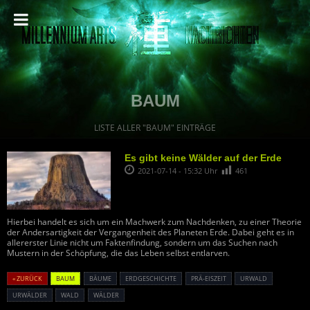
BAUM
LISTE ALLER "BAUM" EINTRÄGE
Es gibt keine Wälder auf der Erde
2021-07-14 - 15:32 Uhr
461
Hierbei handelt es sich um ein Machwerk zum Nachdenken, zu einer Theorie
der Andersartigkeit der Vergangenheit des Planeten Erde. Dabei geht es in
allererster Linie nicht um Faktenfindung, sondern um das Suchen nach
Mustern in der Schöpfung, die das Leben selbst entlarven.
« ZURÜCK
BAUM
BÄUME
ERDGESCHICHTE
PRÄ-EISZEIT
URWALD
URWÄLDER
WALD
WÄLDER