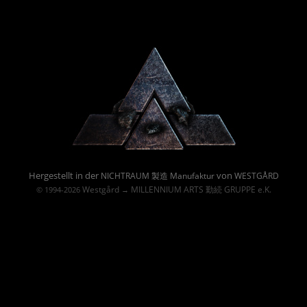
Powered By :
Hergestellt in der
von
NICHTRAUM 製造 Manufaktur
WESTGÅRD
Westgård
MILLENNIUM ARTS 勤続 GRUPPE e.K.
© 1994-2026
→