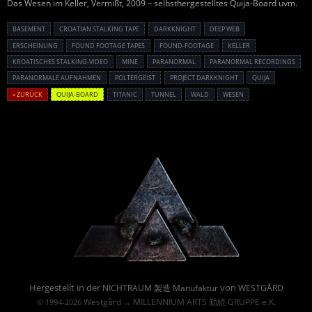
Das Wesen im Keller, Vermißt, 2009 – selbsthergestelltes Quija-Board uvm.
BASEMENT
CROATIAN STALKING TAPE
DARKKNIGHT
DEEP WEB
ERSCHEINUNG
FOUND FOOTAGE TAPES
FOUND-FOOTAGE
KELLER
KROATISCHES STALKING-VIDEO
MINE
PARANORMAL
PARANORMAL RECORDINGS
PARANORMALE AUFNAHMEN
POLTERGEIST
PROJECT DARKKNIGHT
QUIJA
« ZURÜCK
QUIJA-BOARD
TITANIC
TUNNEL
WALD
WESEN
Powered By :
Hergestellt in der
von
NICHTRAUM 製造 Manufaktur
WESTGÅRD
Westgård
MILLENNIUM ARTS 勤続 GRUPPE e.K.
© 1994-2026
→