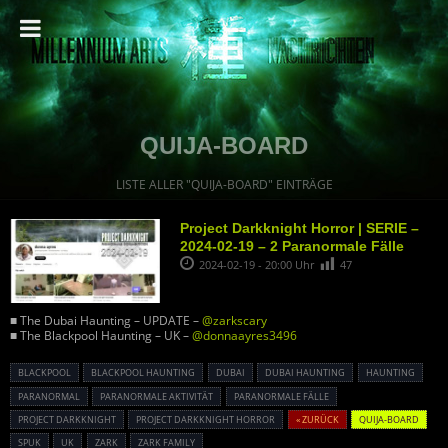
QUIJA-BOARD
LISTE ALLER "QUIJA-BOARD" EINTRÄGE
Project Darkknight Horror | SERIE –
2024-02-19 – 2 Paranormale Fälle
2024-02-19 - 20:00 Uhr
47
■ The Dubai Haunting – UPDATE –
@zarkscary
■ The Blackpool Haunting – UK –
@donnaayres3496
BLACKPOOL
BLACKPOOL HAUNTING
DUBAI
DUBAI HAUNTING
HAUNTING
PARANORMAL
PARANORMALE AKTIVITÄT
PARANORMALE FÄLLE
PROJECT DARKKNIGHT
PROJECT DARKKNIGHT HORROR
« ZURÜCK
QUIJA-BOARD
SPUK
UK
ZARK
ZARK FAMILY