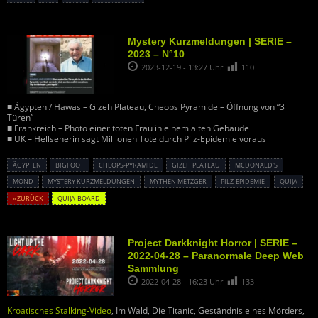
Mystery Kurzmeldungen | SERIE –
2023 – N°10
2023-12-19 - 13:27 Uhr
110
■ Ägypten / Hawas – Gizeh Plateau, Cheops Pyramide – Öffnung von “3
Türen”
■ Frankreich – Photo einer toten Frau in einem alten Gebäude
■ UK – Hellseherin sagt Millionen Tote durch Pilz-Epidemie voraus
ÄGYPTEN
BIGFOOT
CHEOPS-PYRAMIDE
GIZEH PLATEAU
MCDONALD'S
MOND
MYSTERY KURZMELDUNGEN
MYTHEN METZGER
PILZ-EPIDEMIE
QUIJA
« ZURÜCK
QUIJA-BOARD
Project Darkknight Horror | SERIE –
2022-04-28 – Paranormale Deep Web
Sammlung
2022-04-28 - 16:23 Uhr
133
Kroatisches Stalking-Video
, Im Wald, Die Titanic, Geständnis eines Mörders,