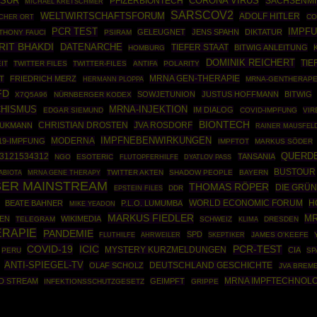
NSUR
CORONA VIRUS
PFIZERBIONTECH
SACHSENM
MICHAEL KRETSCHMER
SARSCOV2
WELTWIRTSCHAFTSFORUM
ADOLF HITLER
CO
SCHER ORT
PCR TEST
IMPF
GELEUGNET
JENS SPAHN
DIKTATUR
THONY FAUCI
PSIRAM
RIT BHAKDI
DATENARCHE
TIEFER STAAT
BITWIG ANLEITUNG
HOMBURG
DOMINIK REICHERT
TIE
IT
TWITTER FILES
TWITTER-FILES
ANTIFA
POLARITY
MRNA GEN-THERAPIE
T
FRIEDRICH MERZ
HERMANN PLOPPA
MRNA-GENTHERAPE
FD
SOWJETUNION
JUSTUS HOFFMANN
BITWIG
X7Q5A96
NÜRNBERGER KODEX
MRNA-INJEKTION
CHISMUS
IM DIALOG
EDGAR SIEMUND
COVID-IMPFUNG
VIR
BIONTECH
CHRISTIAN DROSTEN
JVA ROSDORF
AUKMANN
RAINER MAUSFEL
IMPFNEBENWIRKUNGEN
MODERNA
19-IMPFUNG
IMPFTOT
MARKUS SÖDER
3121534312
QUERD
TANSANIA
NGO
ESOTERIC
FLUTOPFERHILFE
DYATLOV PASS
BUSTOUR
MRNA GENE THERAPY
TWITTER AKTEN
SHADOW PEOPLE
BAYERN
ABIOTA
SER MAINSTREAM
THOMAS RÖPER
DIE GRÜ
EPSTEIN FILES
DDR
WORLD ECONOMIC FORUM
H
BEATE BAHNER
P.L.O. LUMUMBA
MIKE YEADON
MARKUS FIEDLER
M
EN
WIKIMEDIA
TELEGRAM
SCHWEIZ
DRESDEN
KLIMA
RAPIE
PANDEMIE
SPD
AHRWEILER
SKEPTIKER
JAMES O'KEEFE
FLUTHILFE
COVID-19
ICIC
PCR-TEST
MYSTERY KURZMELDUNGEN
CIA
PERU
SP
ANTI-SPIEGEL-TV
DEUTSCHLAND GESCHICHTE
OLAF SCHOLZ
JVA BREM
MRNA IMPFTECHNOLO
D STREAM
GEIMPFT
INFEKTIONSSCHUTZGESETZ
GRIPPE