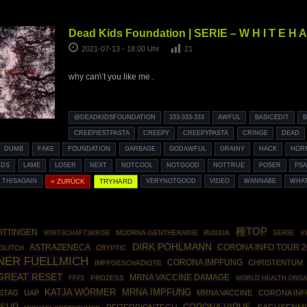
Dead Kids Foundation | SERIE – W H I T E H A
2021-07-13 - 18:00 Uhr
21
why can\’t you like me .
@DEADKIDSFOUNDATION
333-333-333
AWFUL
BASICEDIT
B
CREEPIESTPASTA
CREEPY
CREEPYPASTA
CRINGE
DEAD
DUMB
FAKE
FOUNDATION
GARBAGE
GODAWFUL
GRAINY
HACK
HOR
IDS
LAME
LOSER
NEXT
NOTCOOL
NOTGOOD
NOTTRUE
POSER
PS
THISAGAIN
« ZURÜCK
TRYHARD
VERYNOTGOOD
VIDEO
WANNABE
WHA
種TOP
ÖTTINGEN
WIRTSCHAFTSKRISE
MODRNA-GENTHERAPIE
RUSSIA
SERIE
V
DIRK POHLMANN
ASTRAZENECA
CORONA INFO TOUR 2
GLITCH
CRYPTIC
NER FUELLMICH
CORONA IMPFUNG
CHRISTENTUM
IMPFGESCHÄDIGTE
GREAT RESET
MRNA VACCINE DAMAGE
FFP2
PROZESS
WORLD HEALTH ORGA
MRNA IMPFUNG
KATJA WÖRMER
STAG
UAP
MRNA VACCINE
CORONA INF