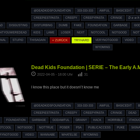
@DEADKIDSFOUNDATION
333-333-333
AWFUL
BASICEDIT
B
CREEPIESTPASTA
CREEPY
CREEPYPASTA
CRINGE
𝘋 𝘰 𝘸 𝘩 
AD
DISGUSTING
DISTURBING
DUMB
FAKE
FOUNDATION
GARBAGE
GO
GHTYOUWEREDEAD
KIDS
LAME
LOSER
NEXT
NOTCOOL
NOTGOOD
NOT
GNAL
STUPID
THISAGAIN
« ZURÜCK
TRYHARD
VERYNOTGOOD
VIDEO
WYOMING
Dead Kids Foundation | SERIE – The Early A.
2022-04-05 - 18:00 Uhr
31
I know this place but it doesn\’t know me
@DEADKIDSFOUNDATION
333-333-333
AWFUL
BASICEDIT
B
CREEPIESTPASTA
CREEPY
CREEPYPASTA
CRINGE
DEAD
FOUNDATION
GARBAGE
GODAWFUL
GRAINY
HACK
HORRIBLE
ITHOU
OTCOOL
NOTGOOD
NOTTRUE
POSER
PSA
PUBLICACCESS
PUKE
SIGNA
RYNOTGOOD
VIDEO
WANNABE
WHATELSE
WYOMING