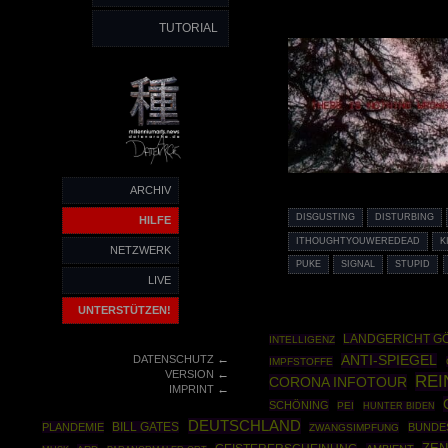
TUTORIAL
ARCHIV
DISGUSTING
DISTURBING
HILFE
ITHOUGHTYOUWEREDEAD
K
NETZWERK
PUKE
SIGNAL
STUPID
LIVE
UNTERSTÜTZEN!
LANDGERICHT G
INTELLIGENZ
←
DATENSCHUTZ
ANTI-SPIEGEL
IMPFSTOFFE
←
VERSION
REI
CORONA INFOTOUR
←
IMPRINT
SCHÖNING
PEI
HUNTER BIDEN
DEUTSCHLAND
PLANDEMIE
BILL GATES
BUNDE
ZWANGSIMPFUNG