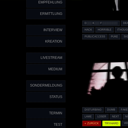
EMPFEHLUNG
ERMITTLUNG
D░░░ K░░░ F░░░░░░░░░
DE
INTERVIEW
HACK
HORRIBLE
ITHOU
PUBLICACCESS
PUKE
SI
KREATION
LIVESTREAM
MEDIUM
SONDERMELDUNG
STATUS
DISTURBING
DUMB
FAKE
TERMIN
LAME
LOSER
NEXT
N
« ZURÜCK
TRYHARD
VE
TEST