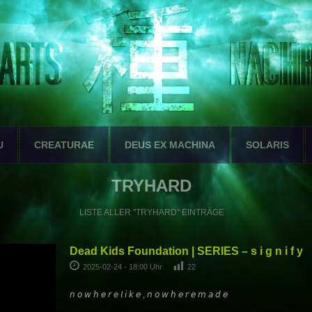
U
CREATURAE
DEUS EX MACHINA
SOLARIS
TRYHARD
LISTE ALLER "TRYHARD" EINTRÄGE
Dead Kids Foundation | SERIES – s i g n i f y
2025-02-24 - 18:00 Uhr
22
𝘯 𝘰 𝘸 𝘩 𝘦 𝘳 𝘦 𝘭 𝘪 𝘬 𝘦 , 𝘯 𝘰 𝘸 𝘩 𝘦 𝘳 𝘦 𝘮 𝘢 𝘥 𝘦