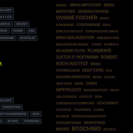
MRNA
MRNA-IMPFSTOFF
WEIDEL
ULLSHIT
IMFPSTOFF
DEMONSTRATION
VIVIANE FISCHER
𝘢 𝘵 𝘐 𝘥 𝘰
HEIKO
DAWFUL
GRAINY
CORONAKRISE
SCHOENING
PAUL-
TRUE
POSER
PSA
EHRLICH INSTITUT
EUROPÄISCHE UNION
MRNA GEN-INJEKTION
IMMUNSYSTEM
WANNABE
WHATELSE
MEDIZINISCHE MASKE
TÜRKEI
SYMBOLS
PLANDEMIE
WLADIMIR PUTIN
ROBERT
JUSTUS P. HOFFMANN
KOCH-INSTITUT
M.
MRNA-
DEEP STATE
TECHNOLOGIE
EVD
SACHSEN-MIKROFON
MUSIC
WUHAN
CHINA
NEW YORK
MORD
IMPFPFLICHT
MASKENATTEST
ERICH
KOPILOT
BSW
VON DAENIKEN
ULLSHIT
GESCHÄDIGT
CORONASCHUTZIMPFUNG
DISGUSTING
VCV RACK
THÜRINGEN
COSMO
GHTYOUWEREDEAD
KIDS
VERFASSUNGSSCHUTZ
RELIGION
L
STUPID
THISAGAIN
WIDERSTAND
ANTISEMITISMUS
BOSCHIMO
MWGFD
PROJECT