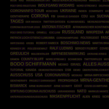
ZE
GEISTERERSCHEINUNG
AMBIENT
ARD
MUSK
PARANORMALER ORT
WOLFGANG WODARG
POLY GRID ANLEITUNG
NORD STREAM 2
DELPHI
UKRAINE
CORONAINFO TOUR
MÜNCHEN
INDIEN
COMIRNATY
AN
CORONA
SUCHA
CDU
GENTHERAPIE
FBI
DANIELE GANSER
NDR
TAGES
TWITTER-DATEIEN
KLIMAWANDEL
MEINUNGSFREIHE
DER MENSCH
ANTONIA FISCHER
AFRIKANISCHER KONTINEN
CORONA BUSTOUR 2020
RUSSLAND
WIKIPEDIA
A
POLY GRID TUTORIAL
ORWELL
ICIC.LAW
FAS
PATRICK LOCH OTIENO LUMUMBA
POLTERGEIST
CORONAIMPFUNG
BOSCHIMO-NEWS
ROBERT HABECK
MARTIN BR
IMPFZWANG
KREBS
RALF LUDWIG
SERGEY FILBERT
COVID
KENNEDY JR.
POLIZEIGEWALT
GREULICH
IMPFNEBENWIRKUNG
MULDENTALER
UKRAINE-KRIEG
COUNTY BLUFF
DÄMON
NORD STREAM 1
SCHWEDEN
TWITTERFILES
MET
BODO SCHIFFMANN
ALLES AUS
ISRAEL
MEXIKO
TUTORIAL
KANADA
OSM
DEMONSTRATIONEN
DEMO
ÜBERSTERBLICHKEIT
USA
AUSSCHUSS
CORONAVIRUS
MRNA-IMPFSCHAD
MOSKAU
MRNA-GENTHE
PROPAGANDA
GENTHERAPY
PROJECT DARKKNIGHT
BISMARCK
GEIST
ARNE BURKHARDT
ARNE SCHMITT
COVID-19-IMPFUNG
NATO
STIFTUNG CORONA-AUSCHUSS
UKRAINEKRIEG
MARKUS HAINTZ
MASKENPFLICHT
ALIEN
KRIEG
NOR
UNTERSUCHUNGSAUSSCHUSS