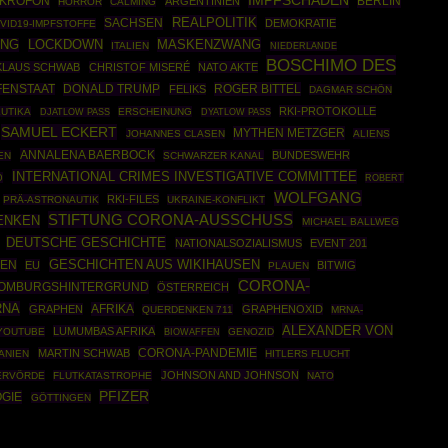
IMPFSCHADEN
IKROFON
BERLIN
ARGENTINIEN
HORROR
CALMING
REALPOLITIK
SACHSEN
DEMOKRATIE
VID19-IMPFSTOFFE
MASKENZWANG
UNG
LOCKDOWN
ITALIEN
NIEDERLANDE
BOSCHIMO DES
KLAUS SCHWAB
CHRISTOF MISERÉ
NATO AKTE
DONALD TRUMP
ROGER BITTEL
FENSTAAT
FELIKS
DAGMAR SCHÖN
RKI-PROTOKOLLE
UTIKA
ERSCHEINUNG
DJATLOW PASS
DYATLOW PASS
SAMUEL ECKERT
MYTHEN METZGER
JOHANNES CLASEN
ALIENS
ANNALENA BAERBOCK
BUNDESWEHR
EN
SCHWARZER KANAL
INTERNATIONAL CRIMES INVESTIGATIVE COMMITTEE
D
ROBERT
WOLFGANG
RKI-FILES
PRÄ-ASTRONAUTIK
UKRAINE-KONFLIKT
STIFTUNG CORONA-AUSSCHUSS
ENKEN
MICHAEL BALLWEG
DEUTSCHE GESCHICHTE
NATIONALSOZIALISMUS
EVENT 201
GESCHICHTEN AUS WIKIHAUSEN
NEN
EU
BITWIG
PLAUEN
CORONA-
OMBURGSHINTERGRUND
ÖSTERREICH
RNA
AFRIKA
GRAPHEN
GRAPHENOXID
QUERDENKEN 711
MRNA-
ALEXANDER VON
LUMUMBAS AFRIKA
YOUTUBE
BIOWAFFEN
GENOZID
CORONA-PANDEMIE
MARTIN SCHWAB
ANIEN
HITLERS FLUCHT
JOHNSON AND JOHNSON
ERVÖRDE
FLUTKATASTROPHE
NATO
PFIZER
GIE
GÖTTINGEN