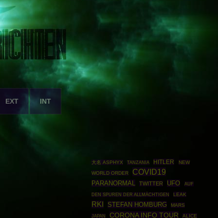
EXT
INT
HITLER
大名 ASPHYX
NEW
TANZANIA
COVID19
WORLD ORDER
PARANORMAL
UFO
TWITTER
AUF
LEAK
DEN SPUREN DER ALLMÄCHTIGEN
RKI
STEFAN HOMBURG
MARS
CORONA INFO TOUR
ALICE
JAPAN