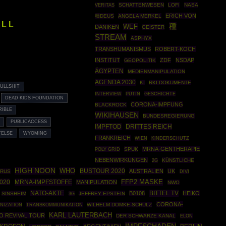
SCHATTENWESEN
LOFI
NASA
VERITAS
ERICH VON
種DEUS
ANGELA MERKEL
 L L
種
WEF
DÄNIKEN
GEISTER
STREAM
ASPHYX
TRANSHUMANISMUS
ROBERT-KOCH
INSTITUT
ZDF
NSDAP
GEOPOLITIK
ÄGYPTEN
MEDIENMANIPULATION
AGENDA 2030
KI
RKI-DOKUMENTE
ULLSHIT
PUTIN
GESCHICHTE
INTERVIEW
DEAD KIDS FOUNDATION
CORONA-IMPFUNG
BLACKROCK
RIBLE
WIKIHAUSEN
BUNDESREGIERUNG
A
PUBLICACCESS
IMPFTOD
DRITTES REICH
TELSE
WYOMING
FRANKREICH
WIEN
KINDERSCHUTZ
MRNA-GENTHERAPIE
POLY GRID
SPUK
NEBENWIRKUNGEN
KÜNSTLICHE
2G
HIGH NOON
WHO
BUSTOUR 2020
AUSTRALIEN
UK
IRUS
DIVI
020
MRNA-IMPFSTOFFE
FFP2 MASKE
MANIPULATION
NWO
NATO-AKTE
BITTEL TV
B0108
HEIKO
SINSHEIM
JEFFREY EPSTEIN
3G
CORONA-
NIZATION
WILHELM DOMKE-SCHULZ
TRANSKOMMUNIKATION
KARL LAUTERBACH
O REVIVAL TOUR
DER SCHWARZE KANAL
ELON