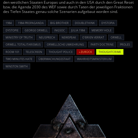
den westlichen Staaten Europas und auch in den USA durch den Great Reset
bzw. die Agenda 2030 des WEF sowie durch Taten der jeweiligen Fraktionen
des Tiefen Staates genau solche Szenarien aufgebaut worden sind.
1984
1984 PROPAGANDA
BIG BROTHER
DOUBLETHINK
DYSTOPIA
DYSTOPIE
GEORGE ORWELL
INGSOC
JULIA 1984
MEMORY HOLE
MINISTRY OF TRUTH
NEUSPRECH
NEWSPEAK
O'BRIEN VERRAT
ORWELL
ORWELL TOTALITARISMUS
ORWELLSCHE UMKEHRUNG
PARTY DOCTRINE
PROLES
ROOM 101
TELESCREEN
THOUGHT POLICE
« ZURÜCK
THOUGHTCRIME
TWO MINUTES HATE
ÜBERWACHUNGSSTAAT
WAHRHEITSMINISTERIUM
WINSTON SMITH
Powered By :