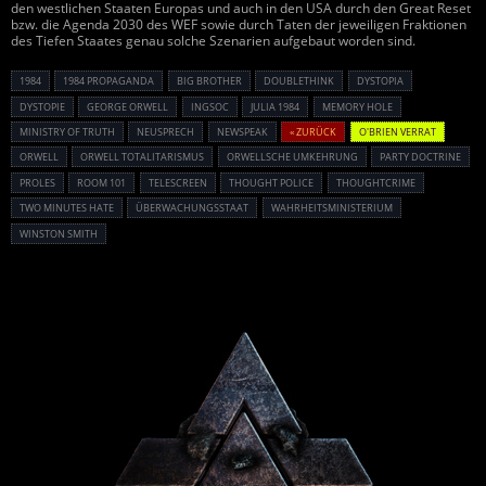
den westlichen Staaten Europas und auch in den USA durch den Great Reset
bzw. die Agenda 2030 des WEF sowie durch Taten der jeweiligen Fraktionen
des Tiefen Staates genau solche Szenarien aufgebaut worden sind.
1984
1984 PROPAGANDA
BIG BROTHER
DOUBLETHINK
DYSTOPIA
DYSTOPIE
GEORGE ORWELL
INGSOC
JULIA 1984
MEMORY HOLE
MINISTRY OF TRUTH
NEUSPRECH
NEWSPEAK
« ZURÜCK
O'BRIEN VERRAT
ORWELL
ORWELL TOTALITARISMUS
ORWELLSCHE UMKEHRUNG
PARTY DOCTRINE
PROLES
ROOM 101
TELESCREEN
THOUGHT POLICE
THOUGHTCRIME
TWO MINUTES HATE
ÜBERWACHUNGSSTAAT
WAHRHEITSMINISTERIUM
WINSTON SMITH
Powered By :