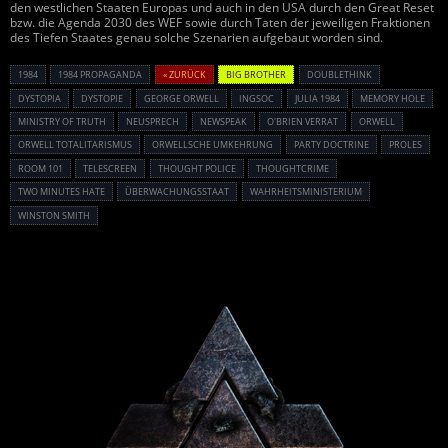
den westlichen Staaten Europas und auch in den USA durch den Great Reset
bzw. die Agenda 2030 des WEF sowie durch Taten der jeweiligen Fraktionen
des Tiefen Staates genau solche Szenarien aufgebaut worden sind.
1984
1984 PROPAGANDA
« ZURÜCK
BIG BROTHER
DOUBLETHINK
DYSTOPIA
DYSTOPIE
GEORGE ORWELL
INGSOC
JULIA 1984
MEMORY HOLE
MINISTRY OF TRUTH
NEUSPRECH
NEWSPEAK
O'BRIEN VERRAT
ORWELL
ORWELL TOTALITARISMUS
ORWELLSCHE UMKEHRUNG
PARTY DOCTRINE
PROLES
ROOM 101
TELESCREEN
THOUGHT POLICE
THOUGHTCRIME
TWO MINUTES HATE
ÜBERWACHUNGSSTAAT
WAHRHEITSMINISTERIUM
WINSTON SMITH
Powered By :