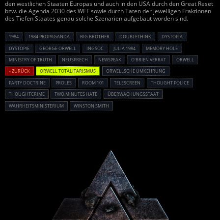
den westlichen Staaten Europas und auch in den USA durch den Great Reset
bzw. die Agenda 2030 des WEF sowie durch Taten der jeweiligen Fraktionen
des Tiefen Staates genau solche Szenarien aufgebaut worden sind.
1984
1984 PROPAGANDA
BIG BROTHER
DOUBLETHINK
DYSTOPIA
DYSTOPIE
GEORGE ORWELL
INGSOC
JULIA 1984
MEMORY HOLE
MINISTRY OF TRUTH
NEUSPRECH
NEWSPEAK
O'BRIEN VERRAT
ORWELL
« ZURÜCK
ORWELL TOTALITARISMUS
ORWELLSCHE UMKEHRUNG
PARTY DOCTRINE
PROLES
ROOM 101
TELESCREEN
THOUGHT POLICE
THOUGHTCRIME
TWO MINUTES HATE
ÜBERWACHUNGSSTAAT
WAHRHEITSMINISTERIUM
WINSTON SMITH
Powered By :