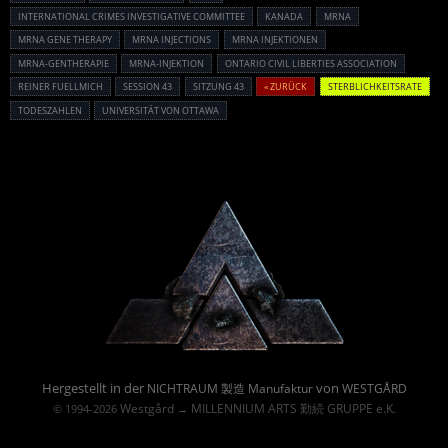
INTERNATIONAL CRIMES INVESTIGATIVE COMMITTEE
KANADA
MRNA
MRNA GENE THERAPY
MRNA INJECTIONS
MRNA INJEKTIONEN
MRNA-GENTHERAPIE
MRNA-INJEKTION
ONTARIO CIVIL LIBERTIES ASSOCIATION
REINER FUELLMICH
SESSION 43
SITZUNG 43
« ZURÜCK
STERBLICHKEITSRATE
TODESZAHLEN
UNIVERSITÄT VON OTTAWA
Powered By :
Hergestellt in der
von
NICHTRAUM 製造 Manufaktur
WESTGÅRD
Westgård
MILLENNIUM ARTS 勤続 GRUPPE e.K.
© 1994-2026
→