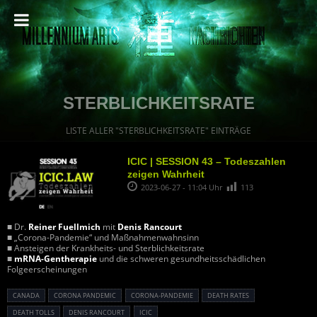
STERBLICHKEITSRATE
LISTE ALLER "STERBLICHKEITSRATE" EINTRÄGE
ICIC | SESSION 43 – Todeszahlen
zeigen Wahrheit
2023-06-27 - 11:04 Uhr
113
■ Dr.
Reiner Fuellmich
mit
Denis Rancourt
■ „Corona-Pandemie“ und Maßnahmenwahnsinn
■ Ansteigen der Krankheits- und Sterblichkeitsrate
■
mRNA-Gentherapie
und die schweren gesundheitsschädlichen
Folgeerscheinungen
CANADA
CORONA PANDEMIC
CORONA-PANDEMIE
DEATH RATES
DEATH TOLLS
DENIS RANCOURT
ICIC