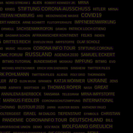
MRNA
ALIEN
NORD STREAM 1
ROBERT KENNEDY JR.
MA
STIFTUNG CORONA-AUSSCHUSS
D
HITLER
KRIEG
MRNA-
COVID19
STEFAN HOMBURG
ARD
MEDIZINISCHE MASKE
IMPFNEBENWIRKUNG
ERT HABECK
ARNE SCHMITT
FLUTOPFERHILFE
SACHSENMIKROFON
PATRICK LOCH OTIENO
ORWELL
DÄMON
AB
AFRIKANISCHER KONTINENT
FELIKS
DAGMAR SCHÖN
INDIEN
A
DRITTES REICH
OLAF SCHOLZ
IMPFSTOFFE
DYATLOV PASS
CORONA INFO TOUR
STIFTUNG CORONA-
NG
MUSIC
RELIGION
RUSSLAND
SAMUEL ECKERT
OMIC FORUM
AGENDA 2030
IMPFUNG
BITWIG TUTORIAL
BUNDESWEHR
BITWIG
MOSKAU
EVD
SINSHEIM
TWITTER FILES
MICHAEL KRETSCHMER
ERICH VON DAENIKEN
IRK POHLMANN
TWITTER-FILES
ALIENS
POLY GRID
THÜRINGEN
UKRAINE
AFD
LER
KATJA WÖRMER
JENS
SPANIEN
ELON MUSK
THOMAS RÖPER
GREAT
WAB
ASPHYX
SKEPTIKER
NASA
2G
ANNALENA BAERBOCK
MRNA-IMPFSTOFFE
TANSANIA
TELEGRAM
T
MARKUS FIEDLER
INTERNATIONAL
CORONASCHUTZIMPFUNG
BUSTOUR 2020
SCHÖNING
ANTHONY FAUCI
JAPAN
HUNTER BIDEN
ISRAEL
CHRISTIAN
POLTERGEIST
IM DIALOG
TIEFENSTAAT
SYMBOLS
PANDEMIE
DEUTSCHLAND
CORONAINFO TOUR
BILL
WOLFGANG GREULICH
UROPÄISCHE UNION
DEMO
VCV RACK