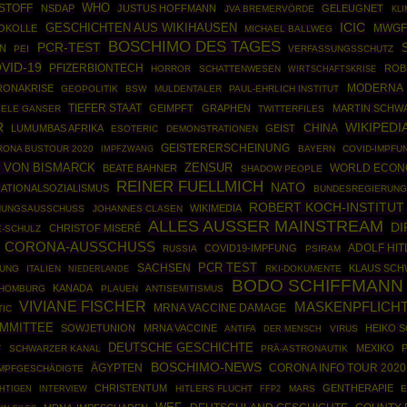
WHO
STOFF
NSDAP
JUSTUS HOFFMANN
GELEUGNET
JVA BREMERVÖRDE
KLI
ICIC
GESCHICHTEN AUS WIKIHAUSEN
MWGF
OKOLLE
MICHAEL BALLWEG
BOSCHIMO DES TAGES
PCR-TEST
N
PEI
VERFASSUNGSSCHUTZ
VID-19
PFIZERBIONTECH
ROB
HORROR
SCHATTENWESEN
WIRTSCHAFTSKRISE
MODERNA
ONAKRISE
GEOPOLITIK
BSW
MULDENTALER
PAUL-EHRLICH INSTITUT
TIEFER STAAT
GEIMPFT
GRAPHEN
MARTIN SCHW
IELE GANSER
TWITTERFILES
WIKIPEDI
R
CHINA
LUMUMBAS AFRIKA
GEIST
ESOTERIC
DEMONSTRATIONEN
GEISTERERSCHEINUNG
ONA BUSTOUR 2020
IMPFZWANG
BAYERN
COVID-IMPFU
 VON BISMARCK
ZENSUR
WORLD ECON
BEATE BAHNER
SHADOW PEOPLE
REINER FUELLMICH
NATO
ATIONALSOZIALISMUS
BUNDESREGIERUNG
ROBERT KOCH-INSTITUT
WIKIMEDIA
HUNGSAUSSCHUSS
JOHANNES CLASEN
ALLES AUSSER MAINSTREAM
D
CHRISTOF MISERÉ
E-SCHULZ
CORONA-AUSSCHUSS
ADOLF HIT
COVID19-IMPFUNG
RUSSIA
PSIRAM
PCR TEST
SACHSEN
KLAUS SCH
NUNG
ITALIEN
RKI-DOKUMENTE
NIEDERLANDE
BODO SCHIFFMANN
KANADA
HOMBURG
PLAUEN
ANTISEMITISMUS
VIVIANE FISCHER
MASKENPFLICH
MRNA VACCINE DAMAGE
TIC
OMMITTEE
SOWJETUNION
MRNA VACCINE
HEIKO 
ANTIFA
VIRUS
DER MENSCH
DEUTSCHE GESCHICHTE
MEXIKO
T
SCHWARZER KANAL
PRÄ-ASTRONAUTIK
BOSCHIMO-NEWS
ÄGYPTEN
CORONA INFO TOUR 2020
IMPFGESCHÄDIGTE
CHRISTENTUM
GENTHERAPIE
HITLERS FLUCHT
FFP2
MARS
E
HTIGEN
INTERVIEW