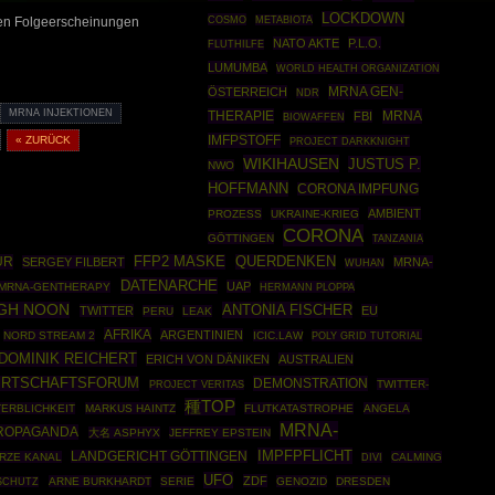
LOCKDOWN
COSMO
METABIOTA
en Folgeerscheinungen
NATO AKTE
P.L.O.
FLUTHILFE
LUMUMBA
WORLD HEALTH ORGANIZATION
MRNA GEN-
ÖSTERREICH
NDR
MRNA INJEKTIONEN
THERAPIE
MRNA
FBI
BIOWAFFEN
IMFPSTOFF
« ZURÜCK
PROJECT DARKKNIGHT
WIKIHAUSEN
JUSTUS P.
NWO
HOFFMANN
CORONA IMPFUNG
AMBIENT
PROZESS
UKRAINE-KRIEG
CORONA
GÖTTINGEN
TANZANIA
UR
FFP2 MASKE
QUERDENKEN
SERGEY FILBERT
MRNA-
WUHAN
DATENARCHE
UAP
MRNA-GENTHERAPY
HERMANN PLOPPA
IGH NOON
ANTONIA FISCHER
TWITTER
EU
PERU
LEAK
AFRIKA
ARGENTINIEN
NORD STREAM 2
ICIC.LAW
POLY GRID TUTORIAL
DOMINIK REICHERT
ERICH VON DÄNIKEN
AUSTRALIEN
IRTSCHAFTSFORUM
DEMONSTRATION
TWITTER-
PROJECT VERITAS
種TOP
ERBLICHKEIT
MARKUS HAINTZ
FLUTKATASTROPHE
ANGELA
MRNA-
ROPAGANDA
大名 ASPHYX
JEFFREY EPSTEIN
IMPFPFLICHT
LANDGERICHT GÖTTINGEN
RZE KANAL
CALMING
DIVI
UFO
ZDF
ARNE BURKHARDT
SERIE
GENOZID
DRESDEN
SCHUTZ