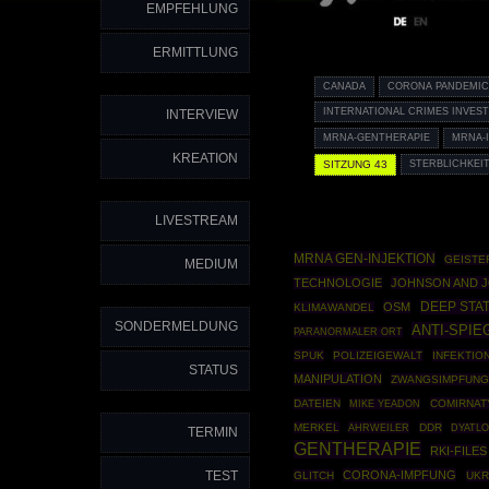
EMPFEHLUNG
ERMITTLUNG
CANADA
CORONA PANDEMI
INTERNATIONAL CRIMES INVEST
INTERVIEW
MRNA-GENTHERAPIE
MRNA-
KREATION
SITZUNG 43
STERBLICHKEI
LIVESTREAM
MRNA GEN-INJEKTION
GEISTE
MEDIUM
TECHNOLOGIE
JOHNSON AND 
DEEP STA
OSM
KLIMAWANDEL
SONDERMELDUNG
ANTI-SPIE
PARANORMALER ORT
SPUK
POLIZEIGEWALT
INFEKTIO
STATUS
MANIPULATION
ZWANGSIMPFUN
DATEIEN
COMIRNAT
MIKE YEADON
MERKEL
AHRWEILER
DDR
DYATLO
TERMIN
GENTHERAPIE
RKI-FILES
TEST
CORONA-IMPFUNG
GLITCH
UKR