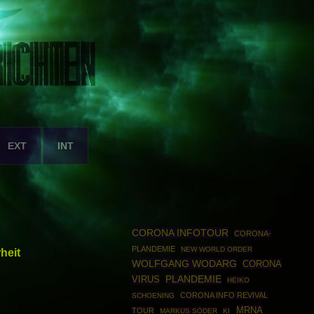
EXT
INT
CORONA INFOTOUR
CORONA-
PLANDEMIE
NEW WORLD ORDER
heit
WOLFGANG WODARG
CORONA
VIRUS
PLANDEMIE
HEIKO
CORONA INFO REVIVAL
SCHOENING
MRNA
TOUR
MARKUS SÖDER
KI