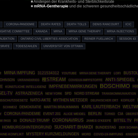
■ Ansteigen der Krankheits- und Sterblichkeitsrate
■
mRNA-Gentherapie
und die schweren gesundheitsschädlich
C
CORONA-PANDEMIE
DEATH RATES
DEATH TOLLS
DENIS RANCOURT
ICIC
IGATIVE COMMITTEE
KANADA
MRNA
MRNA GENE THERAPY
MRNA INJECTIONS
INJEKTION
ONTARIO CIVIL LIBERTIES ASSOCIATION
REINER FUELLMICH
SESSION 43
TSRATE
TODESZAHLEN
UNIVERSITÄT VON OTTAWA
MRNA IMPFUNG
3121534312
BUSTO
R
YOUTUBE
MRNA GENE THERAPY
LOFI
種STREAM
ANTI-SPIEGEL
JOHNSON
UKRAINEKRIEG
COVID19-IMPFSTOFFE
BOSCHIMO
IMPFNEBENWIRKUNGEN
H
TE
KÜNSTLICHE INTELLIGENZ
GEL-TV
ASTRAZENECA
SPD
NORD STREAM
NEW YORK
TRANSKOMMUNIKATION
NATO-AKTE
MYTHEN METZGER
NSSCHUTZGESETZ
KOPILOT
DELPHISCHER ORT
KARL LAUTERBACH
WELTW
DEMOKRATIE
MARTIN BRAUKMANN
G
SCHWEIZ
CORONA-PANDEMIE
BERLIN
EVENT 201
CIA
Y
ALICE WEIDEL
TÜRKEI
ÜBERST
CORONAVIRUS
DONALD TRUMP
BITTEL TV
P
JAMES O'KEEFE
W PASS
3G
SUCHARIT BHAKDI
HOMBURGSHINTERGRUND
BUNDESTAG
DER SCHWA
MYSTERY KURZMELDUNGEN
AINE-KONFLIKT
MORD
COVID-19-IMPFUNG
KINDER