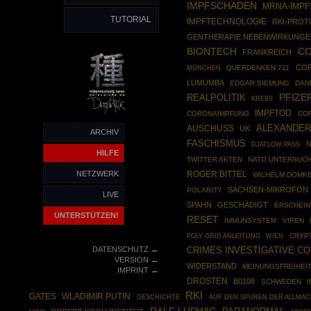
IMPFSCHADEN
MRNA-IMPF
TUTORIAL
IMPFTECHNOLOGIE
RKI-PROT
GENTHERAPIE NEBENWIRKUNGE
BIONTECH
CO
FRANKREICH
COR
MÜNCHEN
QUERDENKEN 711
LUMUMBA
EDGAR SIEMUND
DAN
REALPOLITIK
PFIZE
KREBS
IMPFTOD
CORONAIMPFUNG
COR
ALEXANDER
AUSCHUSS
UK
ARCHIV
FASCHISMUS
N
DJATLOW PASS
HILFE
TWITTER AKTEN
NATO UNTERSUC
NETZWERK
ROGER BITTEL
WILHELM DOMK
SACHSEN-MIKROFON
POLARITY
LIVE
SPAHN
GESCHÄDIGT
ERSCHEI
UNTERSTÜTZEN!
RESET
IMMUNSYSTEM
VIREN
POLY GRID ANLEITUNG
CRYP
WIEN
←
DATENSCHUTZ
CRIMES INVESTIGATIVE C
←
VERSION
WIDERSTAND
MEINUNGSFREIHEI
←
IMPRINT
DROSTEN
B0108
SCHWEDEN
RKI
WLADIMIR PUTIN
GATES
GESCHICHTE
AUF DEN SPUREN DER ALLMÄC