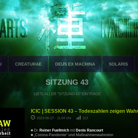
U
CREATURAE
DEUS EX MACHINA
SOLARIS
SITZUNG 43
LISTE ALLER "SITZUNG 43" EINTRÄGE
ICIC | SESSION 43 – Todeszahlen zeigen Wahr
2023-06-27 - 11:04 Uhr
113
■ Dr.
Reiner Fuellmich
mit
Denis Rancourt
■ „Corona-Pandemie“ und Maßnahmenwahnsinn