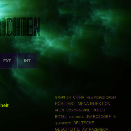
EXT
INT
CHINA
GRAPHEN
NEW WORLD ORDER
PCR-TEST
MRNA-INJEKTION
heit
ROGER
ALIEN
CORONAKRISE
BITTEL
JVA ROSDORF
大
FLUTHILFE
DEUTSCHE
名 ASPHYX
GESCHICHTE
ASTRAZENECA