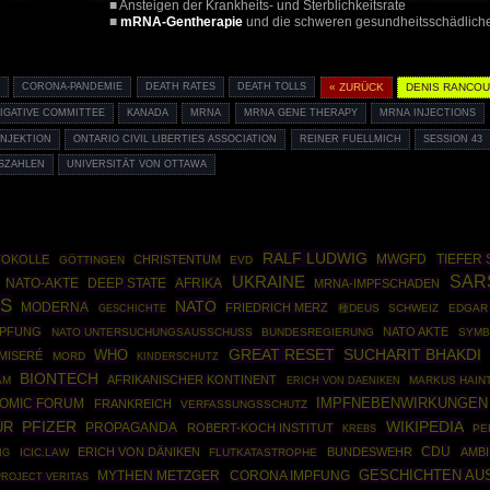
■ Ansteigen der Krankheits- und Sterblichkeitsrate
■
mRNA-Gentherapie
und die schweren gesundheitsschädlich
C
CORONA-PANDEMIE
DEATH RATES
DEATH TOLLS
« ZURÜCK
DENIS RANCO
IGATIVE COMMITTEE
KANADA
MRNA
MRNA GENE THERAPY
MRNA INJECTIONS
INJEKTION
ONTARIO CIVIL LIBERTIES ASSOCIATION
REINER FUELLMICH
SESSION 43
SZAHLEN
UNIVERSITÄT VON OTTAWA
RALF LUDWIG
MWGFD
TIEFER 
TOKOLLE
CHRISTENTUM
GÖTTINGEN
EVD
SAR
UKRAINE
NATO-AKTE
DEEP STATE
AFRIKA
MRNA-IMPFSCHADEN
ES
NATO
MODERNA
FRIEDRICH MERZ
GESCHICHTE
種DEUS
SCHWEIZ
EDGAR
MPFUNG
NATO AKTE
NATO UNTERSUCHUNGSAUSSCHUSS
BUNDESREGIERUNG
SYMB
GREAT RESET
WHO
SUCHARIT BHAKDI
MISERÉ
MORD
KINDERSCHUTZ
BIONTECH
AFRIKANISCHER KONTINENT
AM
MARKUS HAIN
ERICH VON DAENIKEN
IMPFNEBENWIRKUNGEN
OMIC FORUM
FRANKREICH
VERFASSUNGSSCHUTZ
WIKIPEDIA
UR
PFIZER
PROPAGANDA
ROBERT-KOCH INSTITUT
PE
KREBS
CDU
ERICH VON DÄNIKEN
BUNDESWEHR
AMBI
NG
ICIC.LAW
FLUTKATASTROPHE
GESCHICHTEN AU
MYTHEN METZGER
CORONA IMPFUNG
PROJECT VERITAS