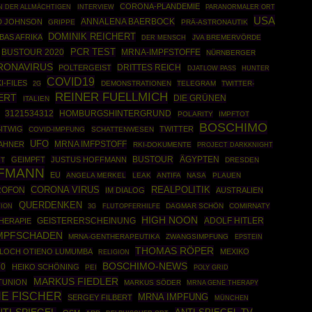
CORONA-PLANDEMIE
N DER ALLMÄCHTIGEN
INTERVIEW
PARANORMALER ORT
USA
ANNALENA BAERBOCK
D JOHNSON
GRIPPE
PRÄ-ASTRONAUTIK
DOMINIK REICHERT
AS AFRIKA
JVA BREMERVÖRDE
DER MENSCH
PCR TEST
BUSTOUR 2020
MRNA-IMPFSTOFFE
NÜRNBERGER
RONAVIRUS
DRITTES REICH
POLTERGEIST
DJATLOW PASS
HUNTER
COVID19
I-FILES
DEMONSTRATIONEN
TELEGRAM
TWITTER-
2G
REINER FUELLMICH
ERT
DIE GRÜNEN
ITALIEN
3121534312
HOMBURGSHINTERGRUND
POLARITY
IMPFTOT
BOSCHIMO
BITWIG
TWITTER
COVID-IMPFUNG
SCHATTENWESEN
UFO
MRNA IMFPSTOFF
BAHNER
RKI-DOKUMENTE
PROJECT DARKKNIGHT
BUSTOUR
ÄGYPTEN
GEIMPFT
JUSTUS HOFFMANN
IT
DRESDEN
FFMANN
EU
ANGELA MERKEL
LEAK
ANTIFA
NASA
PLAUEN
CORONA VIRUS
REALPOLITIK
ROFON
IM DIALOG
AUSTRALIEN
QUERDENKEN
TION
DAGMAR SCHÖN
COMIRNATY
3G
FLUTOPFERHILFE
HIGH NOON
ADOLF HITLER
HERAPIE
GEISTERERSCHEINUNG
MPFSCHADEN
MRNA-GENTHERAPEUTIKA
ZWANGSIMPFUNG
EPSTEIN
THOMAS RÖPER
 LOCH OTIENO LUMUMBA
MEXIKO
RELIGION
BOSCHIMO-NEWS
30
HEIKO SCHÖNING
PEI
POLY GRID
MARKUS FIEDLER
TUNION
MARKUS SÖDER
MRNA GENE THERAPY
NE FISCHER
MRNA IMPFUNG
SERGEY FILBERT
MÜNCHEN