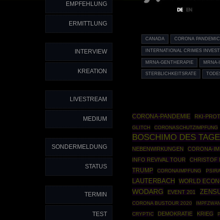
EMPFEHLUNG
ERMITTLUNG
CANADA
CORONA PANDEMI
INTERVIEW
INTERNATIONAL CRIMES INVEST
MRNA-GENTHERAPIE
MRNA-
KREATION
STERBLICHKEITSRATE
TODE
LIVESTREAM
CORONA-PANDEMIE
RKI-PRO
MEDIUM
GLITCH
CORONASCHUTZIMPFUNG
BOSCHIMO DES TAG
SONDERMELDUNG
NEBENWIRKUNGEN
CORONA-I
INFO REVIVAL TOUR
CHRISTOF 
STATUS
TRUMP
CORONAIMPFUNG
PSIR
LAUTERBACH
WORLD ECON
WODARG
ZENS
EVENT 201
TERMIN
CORONA BUSTOUR 2020
IMPFZWA
TEST
DEMOKRATIE
KRIEG
CRYPTIC