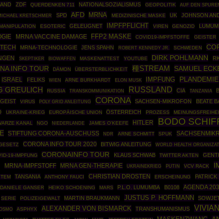
TAND
ZDF
NATIONALSOZIALISMUS
QUERDENKEN 711
GEOPOLITIK
AUF DEN SPURE
AFD
MRNA
SPD
UK
JOHNSON AN
MEDIZINISCHE MASKE
MICHAEL KRETSCHMER
IMPFPFLICHT
GELEUGNET
LUMUMB
MANIPULATION
ESOTERIC
VIREN
GENOZID
OGIE
FFP2 MASKE
MRNA VACCINE DAMAGE
COVID19-IMPFSTOFFE
GEISTER
CO
NTECH
MRNA-TECHNOLOGIE
JENS SPAHN
ROBERT KENNEDY JR.
SCHWEDEN
DIRK POHLMANN
NGEN
RK
SKEPTIKER
BIOWAFFEN
MASKENATTEST
YOUTUBE
NA INFO TOUR
種STREAM
SAMUEL ECK
DÄMON
ÜBERSTERBLICHKEIT
PLANDEMIE
ISRAEL
IMPFUNG
FELIKS
ARNE BURKHARDT
WIEN
ELON MUSK
RUSSLAND
 GREULICH
CIA
RUSSIA
TRANSKOMMUNIKATION
TANZANIA
CORONA
GEIST
SACHSEN-MIKROFON
BEATE 
VIRUS
POLY GRID ANLEITUNG
D
ÖSTERREICH
UKRAINE-KRIEG
EUROPÄISCHE UNION
PROZESS
MEINUNGSFREIHE
BODO SCHI
HITLER
WARZE KANAL
NGO
JAMES O'KEEFE
NIEDERLANDE
E
STIFTUNG CORONA-AUSCHUSS
SACHSENMIK
ARNE SCHMITT
SPUK
NDR
CORONA INFO TOUR 2020
BITWIG ANLEITUNG
GESETZ
WORLD HEALTH ORGANIZA
CORONAINFO TOUR
KLAUS SCHWAB
GENT
ID-19-IMPFUNG
TWITTER AKTEN
I
MRNA GEN-THERAPIE
T
MRNA-IMPFSTOFF
UKRAINEKRIEG
PUTIN
VCV RACK
CHRISTIAN DROSTEN
TANSANIA
PATRICK
STEM
ANTHONY FAUCI
ERSCHEINUNG
AGENDA 20
P.L.O. LUMUMBA
B0108
DANIELE GANSER
HEIKO SCHOENING
MARS
JUSTUS P. HOFFMANN
MARTIN BRAUKMANN
SOWJE
SERIE
POLIZEIGEWALT
VIVIA
ALEXANDER VON BISMARCK
TRANSHUMANISMUS
OSMO
ASPHYX