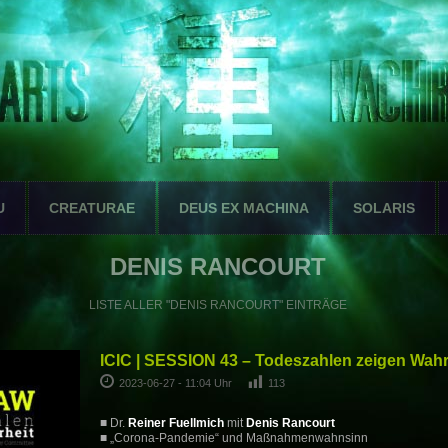
U
CREATURAE
DEUS EX MACHINA
SOLARIS
DENIS RANCOURT
LISTE ALLER "DENIS RANCOURT" EINTRÄGE
ICIC | SESSION 43 – Todeszahlen zeigen Wahr
2023-06-27 - 11:04 Uhr
113
■ Dr.
Reiner Fuellmich
mit
Denis Rancourt
■ „Corona-Pandemie“ und Maßnahmenwahnsinn