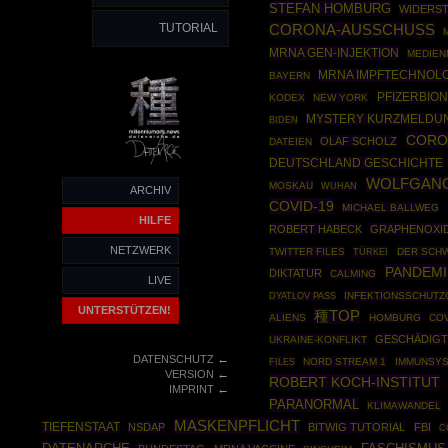
STEFAN HOMBURG
WIDERS
TUTORIAL
CORONA-AUSSCHUSS
MRNA GEN-INJEKTION
MEDIEN
MRNA IMPFTECHNOL
BAYERN
PFIZERBIO
KODEX
NEW YORK
MYSTERY KURZMELDU
BIDEN
CORO
OLAF SCHOLZ
DATEIEN
DEUTSCHLAND GESCHICHTE
WOLFGANG
MOSKAU
WUHAN
ARCHIV
COVID-19
MICHAEL BALLWEG
HILFE
ROBERT HABECK
GRAPHENOXI
NETZWERK
TWITTER FILES
TÜRKEI
DER SCH
PANDEMI
DIKTATUR
CALMING
LIVE
INFEKTIONSSCHUTZ
DYATLOV PASS
UNTERSTÜTZEN!
種TOP
ALIENS
HOMBURG
COV
GESCHÄDIG
UKRAINE-KONFLIKT
←
DATENSCHUTZ
FILES
NORD STREAM 1
IMMUNSY
←
VERSION
ROBERT KOCH-INSTITUT
←
IMPRINT
PARANORMAL
KLIMAWANDEL
MASKENPFLICHT
TIEFENSTAAT
NSDAP
BITWIG TUTORIAL
FBI
C