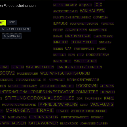
ICIC
NORD STREAM 2
X7Q5A96
en Folgeerscheinungen
WIKIHAUSEN
ANTISEMITISMUS
COVID19-
KÜNSTLICHE INTELLIGENZ
URT
ICIC
IMPFUNG
POLY GRID TUTORIAL
HERMANN
MRNA INJEKTIONEN
ARGENTINIEN
PLOPPA
SCHWARZER
MARTIN SCHWAB
SITZUNG 43
KANAL
DYATLOW PASS
IMPFTOD
COUNTY BLUFF
SPANIEN
UAP
INDIEN
TWITTERFILES
MUSIC
NORD STREAM
KOPILOT
BSW
FFP2
MANIPULATION
IMPFSTOFFE
STAAT
BERLIN
WLADIMIR PUTIN
LANDGERICHT GÖTTINGEN
SCOV2
WELTWIRTSCHAFTSFORUM
MULDENTALER
MRNA-GENTHERAPIE
 SIEMUND
SHADOW PEOPLE
KI
AHRWEILER
LOCKDOWN
CORONA
OLS
MRNA-GENTHERAPY
PAUL-EHRLICH INSTITUT
INTERNATIONAL CRIMES INVESTIGATIVE COMMITTEE
DONALD
STIFTUNG CORONA-AUSSCHUSS
KARL
TZ
DDR
THÜRINGEN
WOLFGANG
IMPFNEBENWIRKUNG
MODRNA-GENTHERAPIE
KLIMA
MRNA-GENTHERAPIE
RU
ORWELL
WILHELM DOMKE-SCHULZ
DEMONSTRATION
ENT
IMPFGESCHÄDIGTE
HORROR
MIKE YEADON
S WIKIHAUSEN
KATJA WÖRMER
BLACKROCK
JOHANNES CLASEN