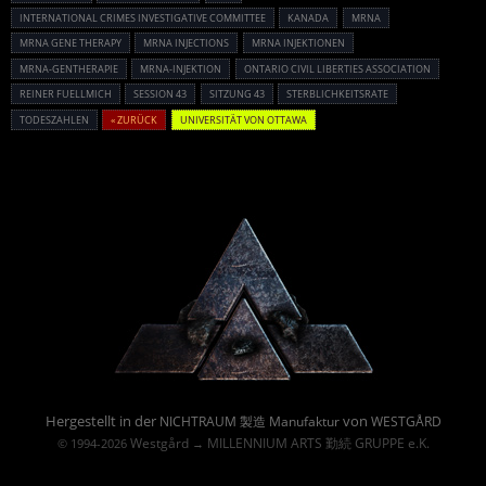
INTERNATIONAL CRIMES INVESTIGATIVE COMMITTEE
KANADA
MRNA
MRNA GENE THERAPY
MRNA INJECTIONS
MRNA INJEKTIONEN
MRNA-GENTHERAPIE
MRNA-INJEKTION
ONTARIO CIVIL LIBERTIES ASSOCIATION
REINER FUELLMICH
SESSION 43
SITZUNG 43
STERBLICHKEITSRATE
TODESZAHLEN
« ZURÜCK
UNIVERSITÄT VON OTTAWA
Powered By :
Hergestellt in der
von
NICHTRAUM 製造 Manufaktur
WESTGÅRD
Westgård
MILLENNIUM ARTS 勤続 GRUPPE e.K.
© 1994-2026
→