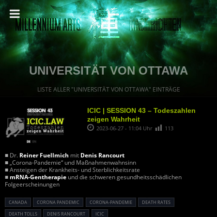
UNIVERSITÄT VON OTTAWA
LISTE ALLER "UNIVERSITÄT VON OTTAWA" EINTRÄGE
ICIC | SESSION 43 – Todeszahlen
zeigen Wahrheit
2023-06-27 - 11:04 Uhr
113
■ Dr.
Reiner Fuellmich
mit
Denis Rancourt
■ „Corona-Pandemie“ und Maßnahmenwahnsinn
■ Ansteigen der Krankheits- und Sterblichkeitsrate
■
mRNA-Gentherapie
und die schweren gesundheitsschädlichen
Folgeerscheinungen
CANADA
CORONA PANDEMIC
CORONA-PANDEMIE
DEATH RATES
DEATH TOLLS
DENIS RANCOURT
ICIC