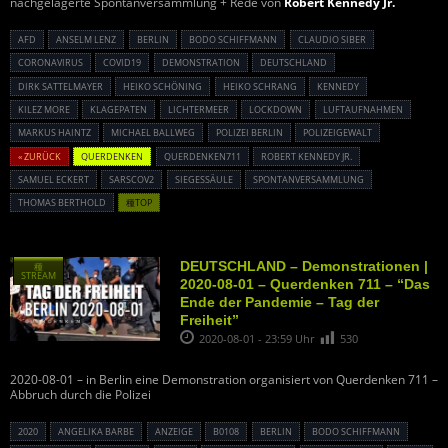
nachgelagerte Spontanversammlung + Rede von
Robert Kennedy Jr.
AFD
ANSELM LENZ
BERLIN
BODO SCHIFFMANN
CLAUDIO SIBER
CORONAVIRUS
COVID19
DEMONSTRATION
DEUTSCHLAND
DIRK SATTELMAYER
HEIKO SCHÖNING
HEIKO SCHRANG
KENNEDY
KILEZ MORE
KLAGEPATEN
LICHTERMEER
LOCKDOWN
LUFTAUFNAHMEN
MARKUS HAINTZ
MICHAEL BALLWEG
POLIZEI BERLIN
POLIZEIGEWALT
« ZURÜCK
QUERDENKEN
QUERDENKEN711
ROBERT KENNEDY JR.
SAMUEL ECKERT
SARSCOV2
SIEGESSÄULE
SPONTANVERSAMMLUNG
THOMAS BERTHOLD
種TOP
DEUTSCHLAND – Demonstrationen |
種
STREAM
2020-08-01 – Querdenken 711 – “Das
Ende der Pandemie – Tag der
Freiheit”
2020-08-01 - 23:59 Uhr
530
2020-08-01 – in Berlin eine Demonstration organisiert von Querdenken 711 –
Abbruch durch die Polizei
2020
ANGELIKA BARBE
ANZEIGE
B0108
BERLIN
BODO SCHIFFMANN