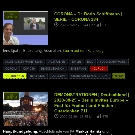
CORONA – Dr. Bodo Schiffmann |
種
STREAM
SERIE – CORONA 134
2020-09-02 - 19:44 Uhr
97
Jens Spahn, Bildzeitung, Australien,
Sturm auf den Reichstag
ALLES AUSSER MAINSTREAM
AUSTRALIEN
BERLIN
BILD
BODO SCHIFFMANN
CORONA
COVID19
DEMONSTRATION
JENS SPAHN
« ZURÜCK
QUERDENKEN
REICHSTAG
SARSCOV2
STURM AUF DEN REICHSTAG
種TOP
DEMONSTRATIONEN | Deutschland |
種
STREAM
2020-08-29 – Berlin invites Europe –
Fest für Freiheit und Frieden |
Querdenken 711
2020-08-29 - 23:55 Uhr
675
Hauptkundgebung
, Abschlußrede von RA
Markus Haintz
und