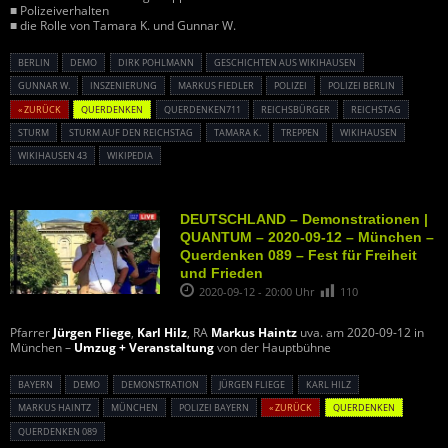
■ Polizeiverhalten
■ die Rolle von Tamara K. und Gunnar W.
BERLIN
DEMO
DIRK POHLMANN
GESCHICHTEN AUS WIKIHAUSEN
GUNNAR W.
INSZENIERUNG
MARKUS FIEDLER
POLIZEI
POLIZEI BERLIN
« ZURÜCK
QUERDENKEN
QUERDENKEN711
REICHSBÜRGER
REICHSTAG
STURM
STURM AUF DEN REICHSTAG
TAMARA K.
TREPPEN
WIKIHAUSEN
WIKIHAUSEN 43
WIKIPEDIA
DEUTSCHLAND – Demonstrationen |
QUANTUM – 2020-09-12 – München –
Querdenken 089 – Fest für Freiheit
und Frieden
2020-09-12 - 20:00 Uhr
110
Pfarrer
Jürgen Fliege
,
Karl Hilz
, RA
Markus Haintz
uva. am 2020-09-12 in
München –
Umzug + Veranstaltung
von der Hauptbühne
BAYERN
DEMO
DEMONSTRATION
JÜRGEN FLIEGE
KARL HILZ
MARKUS HAINTZ
MÜNCHEN
POLIZEI BAYERN
« ZURÜCK
QUERDENKEN
QUERDENKEN 089