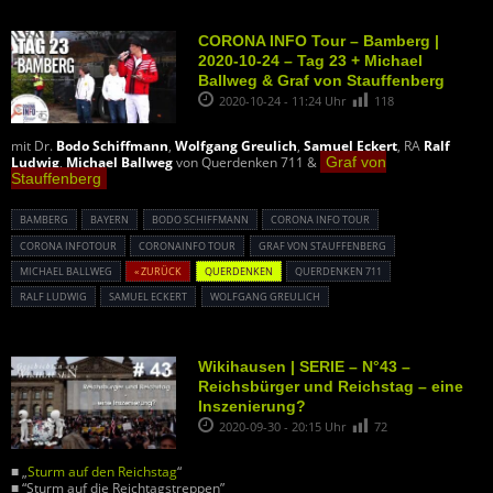
CORONA INFO Tour – Bamberg |
2020-10-24 – Tag 23 + Michael
Ballweg & Graf von Stauffenberg
2020-10-24 - 11:24 Uhr
118
mit Dr.
Bodo Schiffmann
,
Wolfgang Greulich
,
Samuel Eckert
, RA
Ralf
Ludwig
,
Michael Ballweg
von Querdenken 711 &
Graf von
Stauffenberg
BAMBERG
BAYERN
BODO SCHIFFMANN
CORONA INFO TOUR
CORONA INFOTOUR
CORONAINFO TOUR
GRAF VON STAUFFENBERG
MICHAEL BALLWEG
« ZURÜCK
QUERDENKEN
QUERDENKEN 711
RALF LUDWIG
SAMUEL ECKERT
WOLFGANG GREULICH
Wikihausen | SERIE – N°43 –
Reichsbürger und Reichstag – eine
Inszenierung?
2020-09-30 - 20:15 Uhr
72
■ „
Sturm auf den Reichstag
“
■ “Sturm auf die Reichtagstreppen”