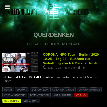
QUERDENKEN
LISTE ALLER "QUERDENKEN" EINTRÄGE
CORONA INFO Tour – Berlin | 2020-
10-25 – Tag 24 – Busfunk zur
Verhaftung von RA Markus Haintz
2020-10-25 - 16:15 Uhr
114
mit
Samuel Eckert
, RA
Ralf Ludwig
etc. zur Verhaftung von RA Markus
Haintz
BERLIN
BUSFUNK
BUSTOUR 2020
CORONA INFO TOUR
CORONA INFOTOUR
CORONAINFO TOUR
DEMONSTRATION
MARKUS HAINTZ
« ZURÜCK
QUERDENKEN
VERHAFTUNG