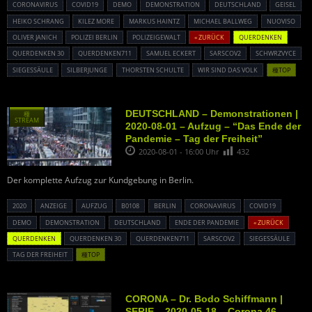
CORONAVIRUS
COVID19
DEMO
DEMONSTRATION
DEUTSCHLAND
GEISEL
HEIKO SCHRANG
KILEZ MORE
MARKUS HAINTZ
MICHAEL BALLWEG
NUOVISO
OLIVER JANICH
POLIZEI BERLIN
POLIZEIGEWALT
« ZURÜCK
QUERDENKEN
QUERDENKEN 30
QUERDENKEN711
SAMUEL ECKERT
SARSCOV2
SCHWRZVYCE
SIEGESSÄULE
SILBERJUNGE
THORSTEN SCHULTE
WIR SIND DAS VOLK
種TOP
DEUTSCHLAND – Demonstrationen |
種
STREAM
2020-08-01 – Aufzug – “Das Ende der
Pandemie – Tag der Freiheit”
2020-08-01 - 16:00 Uhr
432
Der komplette Aufzug zur Kundgebung in Berlin.
2020
ANZEIGE
AUFZUG
B0108
BERLIN
CORONAVIRUS
COVID19
DEMO
DEMONSTRATION
DEUTSCHLAND
ENDE DER PANDEMIE
« ZURÜCK
QUERDENKEN
QUERDENKEN 30
QUERDENKEN711
SARSCOV2
SIEGESSÄULE
TAG DER FREIHEIT
種TOP
CORONA – Dr. Bodo Schiffmann |
SERIE – 2020-05-18 – Corona 46