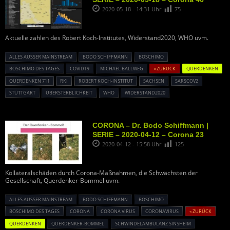
2020-05-18 - 14:31 Uhr
75
Aktuelle zahlen des Robert Koch-Institutes, Widerstand2020, WHO uvm.
ALLES AUSSER MAINSTREAM
BODO SCHIFFMANN
BOSCHIMO
BOSCHIMO DES TAGES
COVID19
MICHAEL BALLWEG
« ZURÜCK
QUERDENKEN
QUERDENKEN 711
RKI
ROBERT KOCH-INSTITUT
SACHSEN
SARSCOV2
STUTTGART
ÜBERSTERBLICHKEIT
WHO
WIDERSTAND2020
CORONA – Dr. Bodo Schiffmann |
SERIE – 2020-04-12 – Corona 23
2020-04-12 - 15:58 Uhr
125
Kollateralschäden durch Corona-Maßnahmen, die Schwächsten der
Gesellschaft, Querdenker-Bommel uvm.
ALLES AUSSER MAINSTREAM
BODO SCHIFFMANN
BOSCHIMO
BOSCHIMO DES TAGES
CORONA
CORONA VIRUS
CORONAVIRUS
« ZURÜCK
QUERDENKEN
QUERDENKER-BOMMEL
SCHWINDELAMBULANZ SINSHEIM