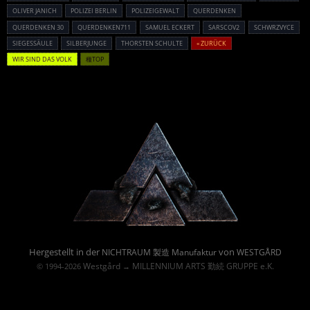
OLIVER JANICH
POLIZEI BERLIN
POLIZEIGEWALT
QUERDENKEN
QUERDENKEN 30
QUERDENKEN711
SAMUEL ECKERT
SARSCOV2
SCHWRZVYCE
SIEGESSÄULE
SILBERJUNGE
THORSTEN SCHULTE
« ZURÜCK
WIR SIND DAS VOLK
種TOP
Powered By :
Hergestellt in der
von
NICHTRAUM 製造 Manufaktur
WESTGÅRD
Westgård
MILLENNIUM ARTS 勤続 GRUPPE e.K.
© 1994-2026
→