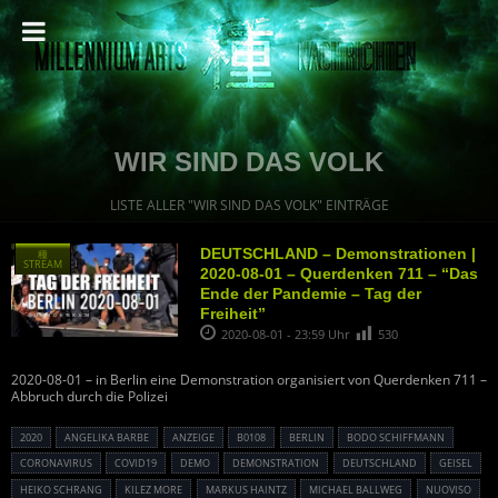
WIR SIND DAS VOLK
LISTE ALLER "WIR SIND DAS VOLK" EINTRÄGE
DEUTSCHLAND – Demonstrationen |
種
STREAM
2020-08-01 – Querdenken 711 – “Das
Ende der Pandemie – Tag der
Freiheit”
2020-08-01 - 23:59 Uhr
530
2020-08-01 – in Berlin eine Demonstration organisiert von Querdenken 711 –
Abbruch durch die Polizei
2020
ANGELIKA BARBE
ANZEIGE
B0108
BERLIN
BODO SCHIFFMANN
CORONAVIRUS
COVID19
DEMO
DEMONSTRATION
DEUTSCHLAND
GEISEL
HEIKO SCHRANG
KILEZ MORE
MARKUS HAINTZ
MICHAEL BALLWEG
NUOVISO