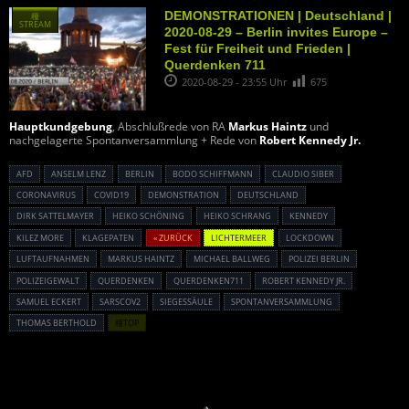
DEMONSTRATIONEN | Deutschland |
種
STREAM
2020-08-29 – Berlin invites Europe –
Fest für Freiheit und Frieden |
Querdenken 711
2020-08-29 - 23:55 Uhr
675
Hauptkundgebung
, Abschlußrede von RA
Markus Haintz
und
nachgelagerte Spontanversammlung + Rede von
Robert Kennedy Jr.
AFD
ANSELM LENZ
BERLIN
BODO SCHIFFMANN
CLAUDIO SIBER
CORONAVIRUS
COVID19
DEMONSTRATION
DEUTSCHLAND
DIRK SATTELMAYER
HEIKO SCHÖNING
HEIKO SCHRANG
KENNEDY
KILEZ MORE
KLAGEPATEN
« ZURÜCK
LICHTERMEER
LOCKDOWN
LUFTAUFNAHMEN
MARKUS HAINTZ
MICHAEL BALLWEG
POLIZEI BERLIN
POLIZEIGEWALT
QUERDENKEN
QUERDENKEN711
ROBERT KENNEDY JR.
SAMUEL ECKERT
SARSCOV2
SIEGESSÄULE
SPONTANVERSAMMLUNG
THOMAS BERTHOLD
種TOP