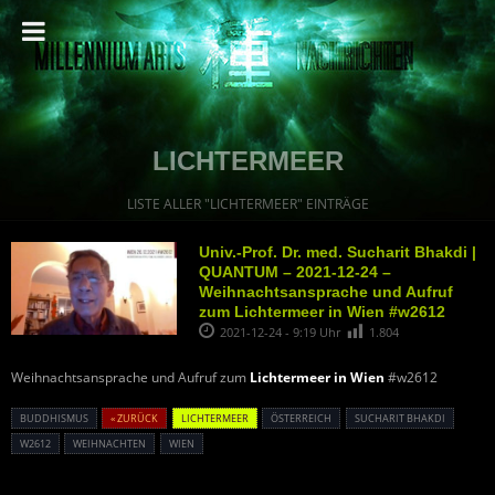
LICHTERMEER
LISTE ALLER "LICHTERMEER" EINTRÄGE
Univ.-Prof. Dr. med. Sucharit Bhakdi |
QUANTUM – 2021-12-24 –
Weihnachtsansprache und Aufruf
zum Lichtermeer in Wien #w2612
2021-12-24 - 9:19 Uhr
1.804
Weihnachtsansprache und Aufruf zum
Lichtermeer in Wien
#w2612
BUDDHISMUS
« ZURÜCK
LICHTERMEER
ÖSTERREICH
SUCHARIT BHAKDI
W2612
WEIHNACHTEN
WIEN