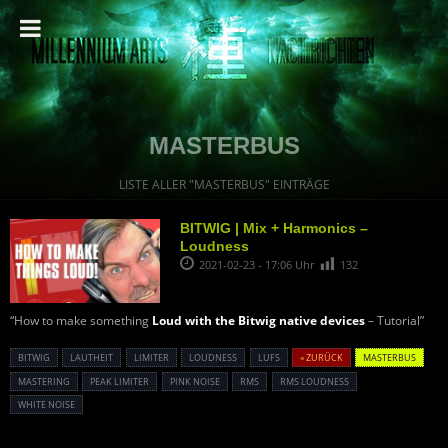
MASTERBUS
LISTE ALLER "MASTERBUS" EINTRÄGE
BITWIG | Mix + Harmonics –
Loudness
2021-02-23 - 17:06 Uhr
132
“How to make something
Loud with the Bitwig native devices
– Tutorial”
BITWIG
LAUTHEIT
LIMITER
LOUDNESS
LUFS
« ZURÜCK
MASTERBUS
MASTERING
PEAK LIMITER
PINK NOISE
RMS
RMS LOUDNESS
WHITE NOISE