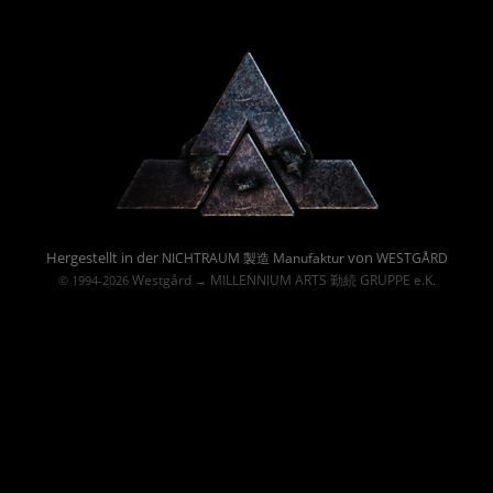
Powered By :
Hergestellt in der
von
NICHTRAUM 製造 Manufaktur
WESTGÅRD
Westgård
MILLENNIUM ARTS 勤続 GRUPPE e.K.
© 1994-2026
→