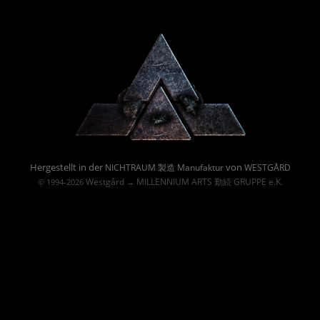
Powered By :
Hergestellt in der
von
NICHTRAUM 製造 Manufaktur
WESTGÅRD
Westgård
MILLENNIUM ARTS 勤続 GRUPPE e.K.
© 1994-2026
→