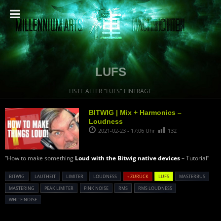
LUFS
LISTE ALLER "LUFS" EINTRÄGE
BITWIG | Mix + Harmonics –
Loudness
2021-02-23 - 17:06 Uhr
132
“How to make something
Loud with the Bitwig native devices
– Tutorial”
BITWIG
LAUTHEIT
LIMITER
LOUDNESS
« ZURÜCK
LUFS
MASTERBUS
MASTERING
PEAK LIMITER
PINK NOISE
RMS
RMS LOUDNESS
WHITE NOISE