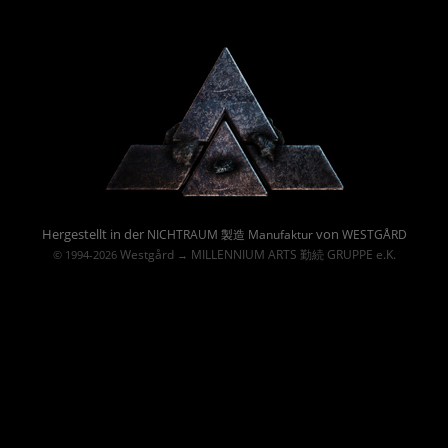
Powered By :
Hergestellt in der
von
NICHTRAUM 製造 Manufaktur
WESTGÅRD
Westgård
MILLENNIUM ARTS 勤続 GRUPPE e.K.
© 1994-2026
→