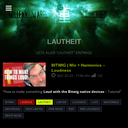
LAUTHEIT
LISTE ALLER "LAUTHEIT" EINTRÄGE
BITWIG | Mix + Harmonics –
Loudness
2021-02-23 - 17:06 Uhr
132
“How to make something
Loud with the Bitwig native devices
– Tutorial”
BITWIG
« ZURÜCK
LAUTHEIT
LIMITER
LOUDNESS
LUFS
MASTERBUS
MASTERING
PEAK LIMITER
PINK NOISE
RMS
RMS LOUDNESS
WHITE NOISE