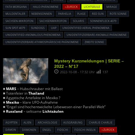
FATA MORGANA
HALO-PHÄNOMENE
« ZURÜCK
LICHTSÄULE
MIRAGE
MULDENTALER
NEBENSONNEN
PARHELIA
PLAGE
RED SUN
ROTE SONNE
SACHSEN-MIKROFON
SACHSENMIKROFON
SOLARIS
SONNENFLECK 4079
SUN SPOT 4079
SUNDOGS
UAP
UNIDENTIFIED AERIAL PHENOMENA
UNIDENTIFIED ANOMALOUS PHENOMENA
UNIDENTIFIZIERBARE ANOMALE PHÄNOMENE
UNIDENTIFIZIERBARE ATHMOSPHÄRISCHE PHÄNOMENE
ZWEITE SONNE
Mystery Kurzmeldungen | SERIE –
2022 – N°17
2022-10-08 - 17:32 Uhr
137
■
MARS
– Hubschrauber mit Ballast
■ Totenfeier in
Thailand
■ Ägyptische Artefakte in Mexiko ?
■
Mexiko
– klare UFO-Aufnahme
■ “Engel sind hochentwickelte Lebewesen einer Parallel-Welt”
■
Russland
– seltsame
Lichtsäulen
ÄGYPTEN
ALIEN
ARCHÄOLOGIE
AUSGRABUNG
CHARLIE CHARLIE
DÄMON
DÄMONEN
ENGEL
FIDSCHI
FIDSCHI INSELN
« ZURÜCK