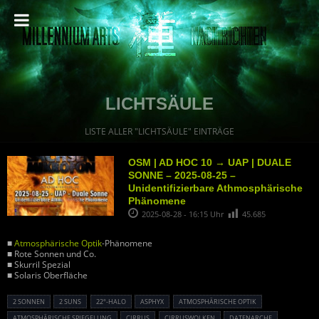
LICHTSÄULE
LISTE ALLER "LICHTSÄULE" EINTRÄGE
OSM | AD HOC 10 → UAP | DUALE
SONNE – 2025-08-25 –
Unidentifizierbare Athmosphärische
Phänomene
2025-08-28 - 16:15 Uhr
45.685
■
Atmosphärische Optik
-Phänomene
■ Rote Sonnen und Co.
■ Skurril Spezial
■ Solaris Oberfläche
2 SONNEN
2 SUNS
22°-HALO
ASPHYX
ATMOSPHÄRISCHE OPTIK
ATMOSPHÄRISCHE SPIEGELUNG
CIRRUS
CIRRUSWOLKEN
DATENARCHE