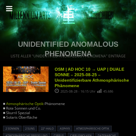
UNIDENTIFIED ANOMALOUS
PHENOMENA
LISTE ALLER "UNIDENTIFIED ANOMALOUS PHENOMENA" EINTRÄGE
OSM | AD HOC 10 → UAP | DUALE
SONNE – 2025-08-25 –
Unidentifizierbare Athmosphärische
Phänomene
2025-08-28 - 16:15 Uhr
45.686
■
Atmosphärische Optik
-Phänomene
■ Rote Sonnen und Co.
■ Skurril Spezial
■ Solaris Oberfläche
2 SONNEN
2 SUNS
22°-HALO
ASPHYX
ATMOSPHÄRISCHE OPTIK
ATMOSPHÄRISCHE SPIEGELUNG
CIRRUS
CIRRUSWOLKEN
DATENARCHE