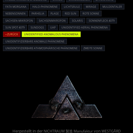
FATA MORGANA
HALO-PHÄNOMENE
LICHTSÄULE
MIRAGE
MULDENTALER
NEBENSONNEN
PARHELIA
PLAGE
RED SUN
ROTE SONNE
SACHSEN-MIKROFON
SACHSENMIKROFON
SOLARIS
SONNENFLECK 4079
SUN SPOT 4079
SUNDOGS
UAP
UNIDENTIFIED AERIAL PHENOMENA
« ZURÜCK
UNIDENTIFIED ANOMALOUS PHENOMENA
UNIDENTIFIZIERBARE ANOMALE PHÄNOMENE
UNIDENTIFIZIERBARE ATHMOSPHÄRISCHE PHÄNOMENE
ZWEITE SONNE
Powered By :
Hergestellt in der
von
NICHTRAUM 製造 Manufaktur
WESTGÅRD