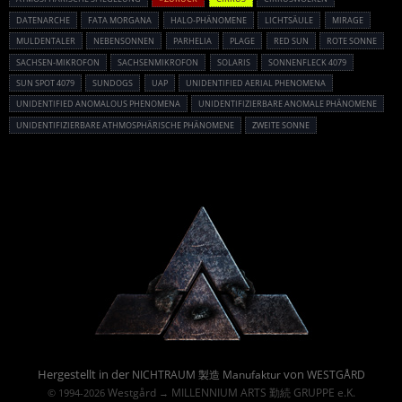
DATENARCHE
FATA MORGANA
HALO-PHÄNOMENE
LICHTSÄULE
MIRAGE
MULDENTALER
NEBENSONNEN
PARHELIA
PLAGE
RED SUN
ROTE SONNE
SACHSEN-MIKROFON
SACHSENMIKROFON
SOLARIS
SONNENFLECK 4079
SUN SPOT 4079
SUNDOGS
UAP
UNIDENTIFIED AERIAL PHENOMENA
UNIDENTIFIED ANOMALOUS PHENOMENA
UNIDENTIFIZIERBARE ANOMALE PHÄNOMENE
UNIDENTIFIZIERBARE ATHMOSPHÄRISCHE PHÄNOMENE
ZWEITE SONNE
Powered By :
Hergestellt in der
von
NICHTRAUM 製造 Manufaktur
WESTGÅRD
Westgård
MILLENNIUM ARTS 勤続 GRUPPE e.K.
© 1994-2026
→