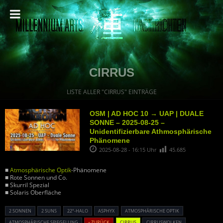
CIRRUS
LISTE ALLER "CIRRUS" EINTRÄGE
OSM | AD HOC 10 → UAP | DUALE
SONNE – 2025-08-25 –
Unidentifizierbare Athmosphärische
Phänomene
2025-08-28 - 16:15 Uhr
45.685
■
Atmosphärische Optik
-Phänomene
■ Rote Sonnen und Co.
■ Skurril Spezial
■ Solaris Oberfläche
2 SONNEN
2 SUNS
22°-HALO
ASPHYX
ATMOSPHÄRISCHE OPTIK
ATMOSPHÄRISCHE SPIEGELUNG
« ZURÜCK
CIRRUS
CIRRUSWOLKEN